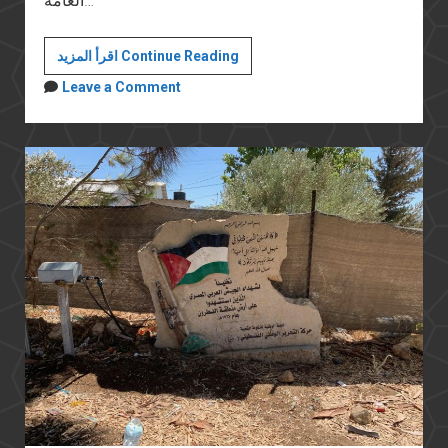
العامة…
السعى
اقرأ المزيد Continue Reading
للعدالة..
Leave a Comment
حول
قانون
المسئولية
الطبية