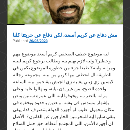
pushes
back
مش دفاع عن كريم أسعد، لكن دفاع عن حريتنا كلنا
Published
20/08/2023
ليه موضوع خطف الصحفي كريم أسعد موضوع مهم
وخطير؟ وليه لازم نهتم بيه ونطالب برجوع كريم لبيته
ومراته وابنه؟ طبعا جزء من خطورة الموضوع يكمن في
الطريقة ال اتخطف بيها كريم من بيته: مجموعة رجالة
لابسين زي زيتي يشبه زي الجيش بيقتحموا بيته الساعة
واحدة الصبح، من غير إذن نيابة، وينهالوا عليه وعلى
مراته بالضرب، ويخوفوا ابنه اللي عمره سنتين ونص
بإشهار مسدس في وشه، وبعدين ياخدوه ويخفوه في
مكان مجهول. طيب لو أجهزة الدولة بتتصرف كدا، يبقى
يبقى سابوا إيه للمجرمين الخارجين عن القانون؟ الأصل
إن أجهزة الأمن، اللي المجتمع أعطاها حق حمل السلاح