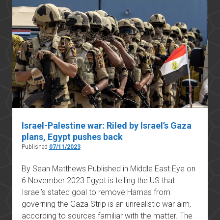
Israel-Palestine war: Riled by Israel’s Gaza
plans, Egypt pushes back
Published
07/11/2023
By Sean Matthews Published in Middle East Eye on
6 November 2023 Egypt is telling the US that
Israel’s stated goal to remove Hamas from
governing the Gaza Strip is an unrealistic war aim,
according to sources familiar with the matter. The