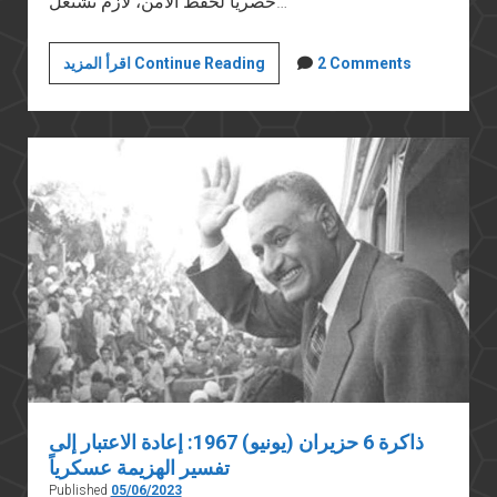
حصريا لحفظ الأمن، لازم تشتغل…
مش
2 Comments
اقرأ المزيد Continue Reading
دفاع
عن
كريم
أسعد،
لكن
دفاع
عن
حريتنا
كلنا
ذاكرة 6 حزيران (يونيو) 1967: إعادة الاعتبار إلى
تفسير الهزيمة عسكرياً
Published
05/06/2023