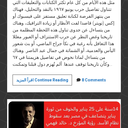
مثل هذه الأيام من كل عام تكثر الكتابات والتعليقات التي
تتناول تفاصيل حرب يونيو ١٩٦٧ بالنقد والتحليل، فهناك
من ينتهز الفرصة لكتابة تعليق مستفز على فيسبوك أو
إكس (تويتر) قاصدا لفت الأنظار أو زيادة الترافيك، وهناك
من يتساءل عن جدوى تناول هذه اللحظة المظلمة من
تاريخنا وغض النظر عن حرب الاستنزاف أو العبور معللا
هذا التغافل بأنه رغبة في نكأ جراح الماضي، أو بث شعور
اليأس والعدمية، أو الشماتة في جمال عبد الناصر. وهناك
من يتساءل لماذا نخوض في تفاصيل هزيمتنا في ٦٧
وكأن تاريخنا توقف عندها. ألم تُهزم دول قبلنا وتمكنت…
إعادة
8 Comments
اقرأ المزيد Continue Reading
قراءة
مصادر
حرب
يونيو