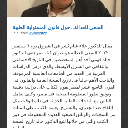
السعى للعدالة.. حول قانون المسئولية الطبية
Published
05/09/2022
مقال للدكتور علاء غنام نُشر في الشروق يوم ٦ سبتمبر
٢٠٢٢ السعى للعدالة هو عنوان كتاب مرجعى للدكتور
خالد فهمى أحد أهم المتخصصين فى التاريخ الاجتماعى
والثقافى فى الشرق الأوسط، والذى درس الدراسات
العربية فى العديد من الجامعات العالمية المرموقة،
والباحث الأهم حاليا فى تاريخ الصحة العامة والقانون فى
القرن التاسع عشر لمصر.يقوم الكتاب على دراسة دقيقة
وتوثيق تطور المنظومة الصحية فى مصر، وكيف تعامل
الناس مع التدخلات الطبية الحديثة فى ذلك الوقت مثل
اللقاح ضد الجدرى، والتشريح. يعتمد الكتاب على المئات
من السجلات والوثائق الصحية العديدة المحفوظة فى دور
الكتب والتى من خلالها تتبع الدكتور خالد تاريخ الصحة