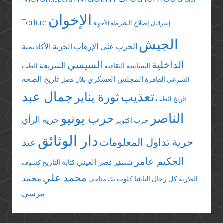
الإخوان
Torture
إصلاح الشرطة
إسرائيل
الأخونة
الجيش
الحرب على الإرهاب
الحرية الأكاديمية
الداخلية
السيسي
الشريعة
السياسة الثقافية
الطب
المجلس العسكري
تاريخ الصحة
القاهرة
الشرعي
بلال فضل
تعذيب
جمال عبد
ثورة يناير
تاريخ الطب
الناصر
حرب يونيو
حرية الرأي
حرب اكتوبر
دار الوثائق
حرية تداول المعلومات
عبد
الحكيم عامر
قصر العيني
كتابة التاريخ
كشوف
فلسطين
محمد علي
محمد
كل رجال الباشا
كلوت بك
العذرية
متاحف
مرسي