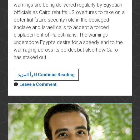
warnings are being delivered regularly by Egyptian
officials as Cairo rebuffs US overtures to take on a
potential future security role in the besieged
enclave and Israeli calls to accept a forced
displacement of Palestinians. The warnings
underscore Egypt’s desire for a speedy end to the
war raging across its border, but also how Cairo
has staked out…
Israel-
اقرأ المزيد Continue Reading
Palestine
Leave a Comment
war:
Riled
by
Israel’s
Gaza
plans,
Egypt