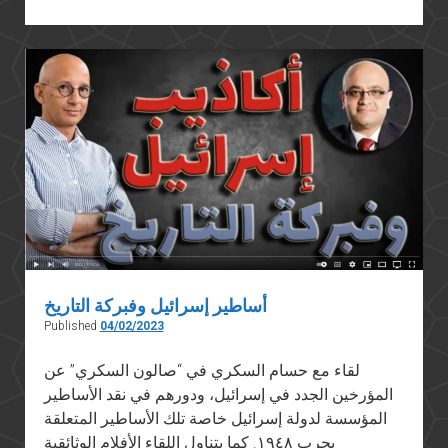
حزيران
(يونيو)
1967:
إعادة
الاعتبار
إلى
تفسير
الهزيمة
عسكرياً
أساطير إسرائيل وفبركة التاريخ
Published
04/02/2023
لقاء مع حسام السكري في “صالون السكري” عن
المؤرخين الجدد في إسرائيل، ودورهم في نقد الأساطير
المؤسسة لدولة إسرائيل خاصة تلك الأساطير المتعلقة
بحرب ١٩٤٨. كما يتناول اللقاء الأفلام الوثائقية