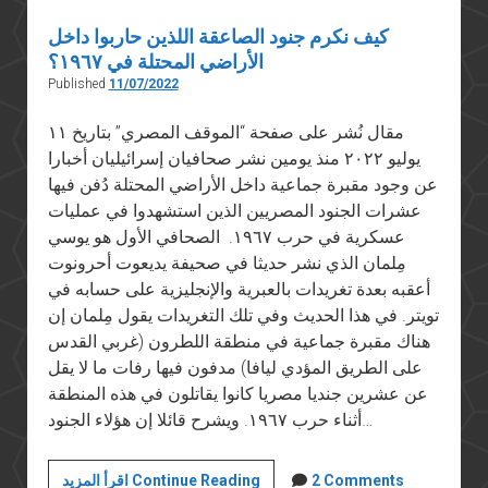
كيف نكرم جنود الصاعقة اللذين حاربوا داخل
الأراضي المحتلة في ١٩٦٧؟
Published
11/07/2022
مقال نُشر على صفحة “الموقف المصري” بتاريخ ١١
يوليو ٢٠٢٢ منذ يومين نشر صحافيان إسرائيليان أخبارا
عن وجود مقبرة جماعية داخل الأراضي المحتلة دُفن فيها
عشرات الجنود المصريين الذين استشهدوا في عمليات
عسكرية في حرب ١٩٦٧. الصحافي الأول هو يوسي
مِلمان الذي نشر حديثا في صحيفة يديعوت أحرونوت
أعقبه بعدة تغريدات بالعبرية والإنجليزية على حسابه في
تويتر. في هذا الحديث وفي تلك التغريدات يقول مِلمان إن
هناك مقبرة جماعية في منطقة اللطرون (غربي القدس
على الطريق المؤدي ليافا) مدفون فيها رفات ما لا يقل
عن عشرين جنديا مصريا كانوا يقاتلون في هذه المنطقة
أثناء حرب ١٩٦٧. ويشرح قائلا إن هؤلاء الجنود…
كيف
2 Comments
اقرأ المزيد Continue Reading