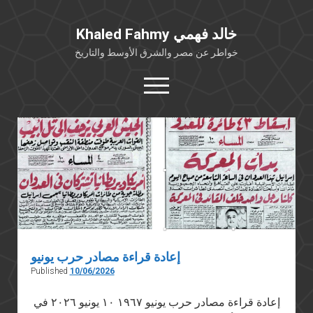
Khaled Fahmy خالد فهمي
خواطر عن مصر والشرق الأوسط والتاريخ
open
menu
twitter
facebook
Khaled
Fahmy
خالد
خلفية شخصية
فهمي
كتابات أكاديمية
Posts
مقالات صحافية
بوستات من فيسبوك
مقابلات في الإعلام
إعادة قراءة مصادر حرب يونيو
Languages
Published
10/06/2026
إعادة قراءة مصادر حرب يونيو ١٩٦٧ ١٠ يونيو ٢٠٢٦ في