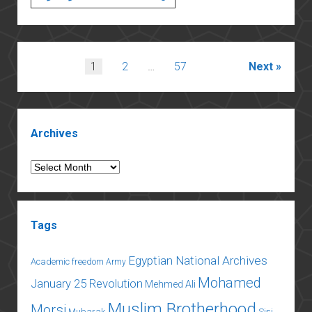
نكرم
جنود
الصاعقة
اللذين
Posts
1
2
…
57
Next
حاربوا
pagination
داخل
الأراضي
Sidebar
المحتلة
Archives
في
١٩٦٧؟
Archives
Tags
Egyptian National Archives
Academic freedom
Army
Mohamed
January 25 Revolution
Mehmed Ali
Muslim Brotherhood
Morsi
Mubarak
Sisi