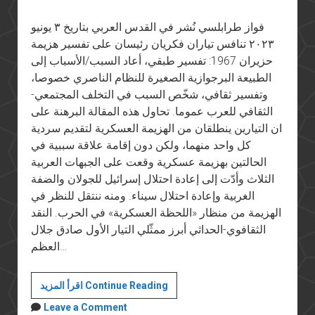
فواز طرابلسي نُشر في القدس العربي بتاريخ ٣ يونيو
٢٠٢٣ تنافس تياران فكريان رئيسان على تفسير هزيمة
حزيران 1967: تفسير طبقي، أعاد السبب/الأسباب إلى
الطبيعة البرجوازية الصغيرة للنظام الناصري خصوصا،
وتفسير ثقافي، شخّص السبب في التخلف المجتمعي-
الثقافي للعرب عموما. تحاول هذه المقالة البرهنة على
ان التيارين ينطلقان من الهزيمة العسكرية لتقديم سردية
كل واحد منهما، ولكن دون إقامة علاقة سببية في
الحالتين بهزيمة عسكرية وقعت على الجبهات العربية
الثلاث وأدّت إلى إعادة احتلال إسرائيل للجولان والضفة
الغربية وإعادة احتلال سيناء. ومنه ننتقل للنظر في
الهزيمة من منظار «اللحظة العسكرية» في الحرب. النقد
الثقافوي-الحداثي أبرز ممثّلي التيار الأول صادق جلال
العظم…
ذاكرة
اقرأ المزيد Continue Reading
6
Leave a Comment