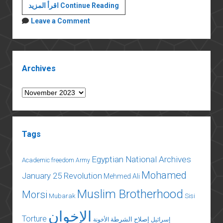
Israel-
اقرأ المزيد Continue Reading
Palestine
Leave a Comment
war:
Riled
by
Sidebar
Israel’s
Archives
Gaza
plans,
Archives
Egypt
pushes
back
Tags
Egyptian National Archives
Academic freedom
Army
Mohamed
January 25 Revolution
Mehmed Ali
Muslim Brotherhood
Morsi
Mubarak
Sisi
الإخوان
Torture
إصلاح الشرطة
إسرائيل
الأخونة