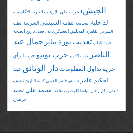
الجيش
الحرب على الإرهاب
الحرية الأكاديمية
الداخلية
السيسي
الشريعة
السياسة الثقافية
الطب
المجلس العسكري
تاريخ الصحة
القاهرة
الشرعي
بلال فضل
تعذيب
جمال عبد
ثورة يناير
تاريخ الطب
الناصر
حرب يونيو
حرية الرأي
حرب اكتوبر
دار الوثائق
حرية تداول المعلومات
عبد
الحكيم عامر
قصر العيني
كتابة التاريخ
كشوف
فلسطين
محمد علي
محمد
كل رجال الباشا
كلوت بك
العذرية
متاحف
مرسي