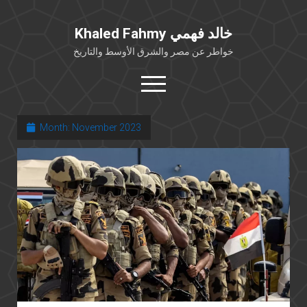
Khaled Fahmy خالد فهمي
خواطر عن مصر والشرق الأوسط والتاريخ
open
menu
twitter
facebook
Month:
November 2023
خلفية شخصية
كتابات أكاديمية
مقالات صحافية
بوستات من فيسبوك
مقابلات في الإعلام
Languages