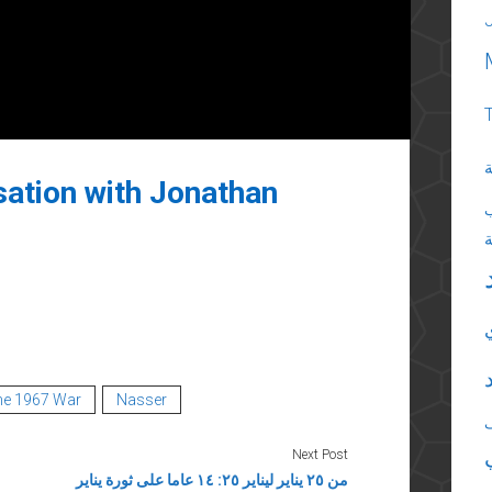
ة
sation with Jonathan
ne 1967 War
Nasser
Next Post
من ٢٥ يناير ليناير ٢٥: ١٤ عاما على ثورة يناير