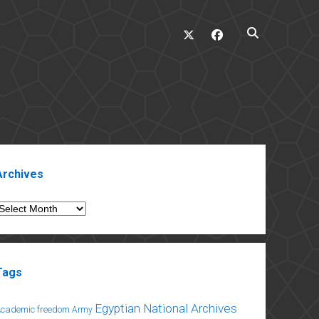
twitter
facebook
ebar
Archives
rchives
Tags
Egyptian National Archives
Academic freedom
Army