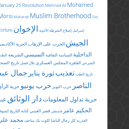
Mohamed
January 25 Revolution
Mehmed Ali
Muslim Brotherhood
Morsi
Mubarak
Sisi
الإخوان
Torture
إصلاح الشرطة
إسرائيل
الأخونة
الجيش
الحرب على الإرهاب
الحرية الأكاديمي
الداخلية
السيسي
الشريعة
السياسة الثقافية
الطب
المجلس العسكري
تاريخ الصحة
القاهرة
الشرعي
بلال فضل
تعذيب
جمال عبد
ثورة يناير
تاريخ الطب
الناصر
حرب يونيو
حرية الرأي
حرب اكتوبر
دار الوثائق
حرية تداول المعلومات
عبد
الحكيم عامر
قصر العيني
كتابة التاريخ
كشوف
فلسطين
محمد علي
كل رجال الباشا
كلوت بك
العذرية
متاحف
محمد مرسي