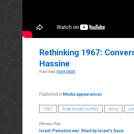
Rethinking 1967: Conver
Hassine
Published
10/01/2025
Published in
Media appearances
1967
Arab-Israeli conflict
Army
Ju
Previous Post
Israel-Palestine war: Riled by Israel’s Gaza