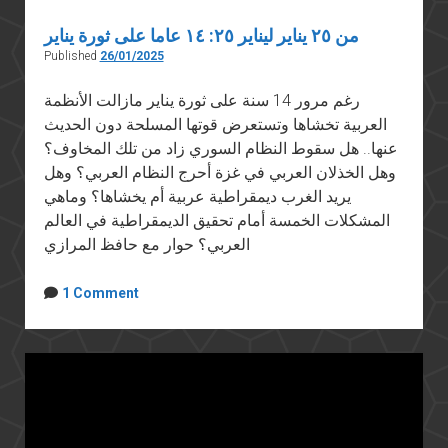
من ٢٥ يناير ليناير ٢٥: ١٤ عاما على ثورة يناير
Published
26/01/2025
رغم مرور 14 سنة على ثورة يناير مازالت الأنظمة
العربية تخشاها وتستعرض قوتها المسلحة دون الحديث
عنها.. هل سقوط النظام السوري زاد من تلك المخاوف؟
وهل الخذلان العربي في غزة أحرج النظام العربي؟ وهل
يريد الغرب ديمقراطية عربية أم يخشاها؟ وماهي
المشكلات الخمسة أمام تحقيق الديمقراطية في العالم
العربي؟ حوار مع حافظ المرازي
1 Comment