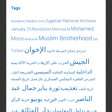
Tags
Egyptian National Archives
Academic freedom
Army
Mohamed
January 25 Revolution
Mehmed Ali
Muslim Brotherhood
Morsi
Mubarak
Sisi
الإخوان
Torture
إصلاح الشرطة
إسرائيل
الأخونة
الجيش
الحرب على الإرهاب
الحرية الأكاديمية
الداخلية
السيسي
الشريعة
السياسة الثقافية
الطب
المجلس العسكري
تاريخ الصحة
القاهرة
الشرعي
بلال فضل
تعذيب
جمال عبد
ثورة يناير
تاريخ الطب
الناصر
حرب يونيو
حرية الرأي
حرب اكتوبر
دار الوثائق
حرية تداول المعلومات
عبد