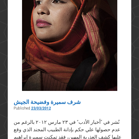
شرف سميرة وفضيحة الجيش
Published
23/03/2012
نُشر في “أخبار الأدب” في ٢٣ مارس ٢٠١٢ بالرغم من
عدم حصولها علي حكم بإدانة الطبيب المجند الذي وقع
عليها كشف العذرية المهين، فقد تمكنت سميرة إبراهيم