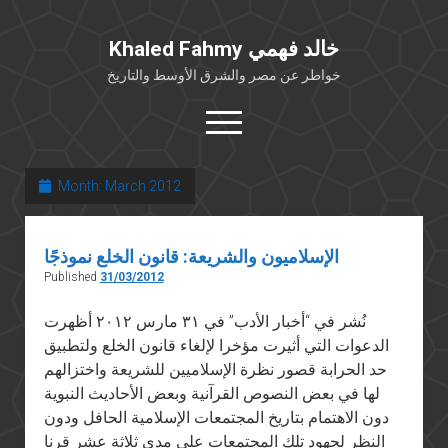
Khaled Fahmy خالد فهمي
خواطر عن مصر والشرق الأوسط والتاريخ
open
menu
twitter
facebook
Month:
March 2012
خلفية شخصية
الإسلاميون والشريعة: قانون الخلع نموذجًا
كتابات أكاديمية
Published
31/03/2012
مقالات صحافية
نُشر في “أخبار الأدب” في ٣١ مارس ٢٠١٢ أظهرت
بوستات من فيسبوك
الدعوات التي أثيرت مؤخرا لإلغاء قانون الخلع ولتطبيق
مقابلات في الإعلام
حد الحرابة قصور نظرة الإسلاميين للشريعة واختزالهم
Languages
لها في بعض النصوص القرآنية وبعض الأحاديث النبوية
دون الاهتمام بتاريخ المجتمعات الإسلامية الحافل ودون
النظر لجهود تلك المجتمعات علي مدي ثلاثة عشر قرنا