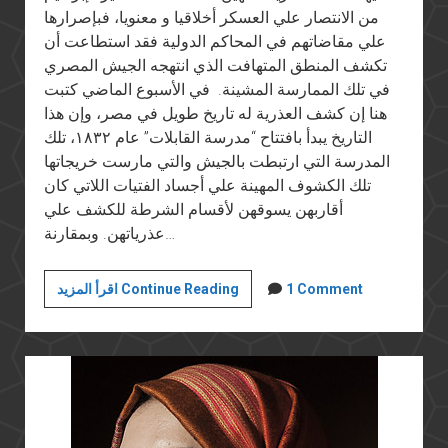
من الانتصار علي العسكر أخلاقيا و معنويا، فبإصرارها
علي مقاضاتهم في المحاكم الدولية فقد استطاعت أن
تكشف المنطق المتهافت الذي انتهجه الجيش المصري
في تلك الممارسة المشينة. في الأسبوع الماضي كتبت
هنا إن كشف العذرية له تاريخ طويل في مصر، وإن هذا
التاريخ يبدأ بافتتاح “مدرسة القابلات” عام ١٨٣٢، تلك
المدرسة التي ارتبطت بالجيش والتي مارست خريجاتها
تلك الكشوف المهينة علي أجساد الفتيات اللاتي كان
أقاربهن يسوقهن لأقسام الشرطة للكشف علي
عذرياتهن. وبمقارنة…
شرف
1 Comment
اقرأ المزيد Continue Reading
سميرة
وفضيحة
الجيش