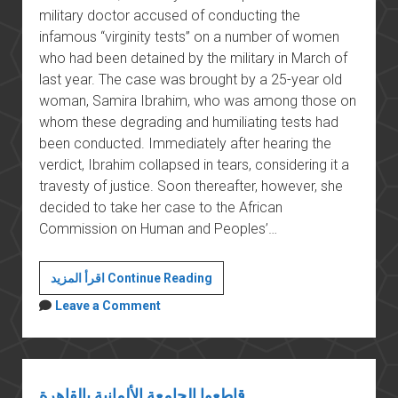
military doctor accused of conducting the
infamous “virginity tests” on a number of women
who had been detained by the military in March of
last year. The case was brought by a 25-year old
woman, Samira Ibrahim, who was among those on
whom these degrading and humiliating tests had
been conducted. Immediately after hearing the
verdict, Ibrahim collapsed in tears, considering it a
travesty of justice. Soon thereafter, however, she
decided to take her case to the African
Commission on Human and Peoples’…
Samira’s
اقرأ المزيد Continue Reading
honor,
Leave a Comment
the
army’s
shame
قاطعوا الجامعة الألمانية بالقاهرة