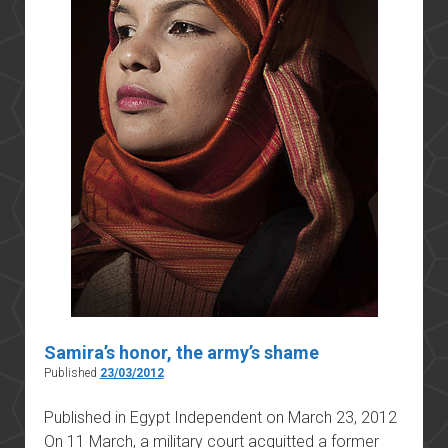
Samira’s honor, the army’s shame
Published
23/03/2012
Published in Egypt Independent on March 23, 2012
On 11 March, a military court acquitted a former