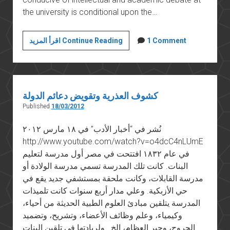
the university is conditional upon the…
Boycotting
1 Comment
اقرأ المزيد Continue Reading
the
German
University
in
كشوف العذرية وتقويض دعائم الدولة
Cairo
Published
18/03/2012
نُشر في “أخبار الأدب” في ١٨ مارس ٢٠١٢
http://www.youtube.com/watch?v=o4dcC4nLUmE
في عام ١٨٣٢ افتتحت في مصر أول مدرسة لتعليم
البنات. كانت تلك المدرسة تسمي مدرسة الولادة أو
مدرسة القابلات، وكانت ملحقة بمستشفي جديد يقع في
حي الأزبكية. وعلي مدار أربع سنوات كانت تلميذات
المدرسة يتلقين مبادئ العلوم الطبية الحديثة من أحياء،
وكيمياء، وعلم وظائف الأعضاء، وتشريح، وتضميد
الجروح، وجبر العظام، إلخ. ولريادتها في تلقين البنات