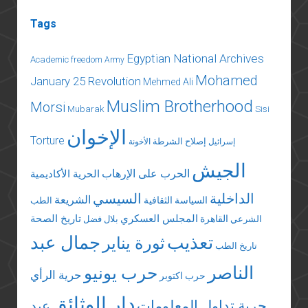
Tags
Egyptian National Archives
Academic freedom
Army
Mohamed
January 25 Revolution
Mehmed Ali
Muslim Brotherhood
Morsi
Mubarak
Sisi
الإخوان
Torture
إصلاح الشرطة
إسرائيل
الأخونة
الجيش
الحرب على الإرهاب
الحرية الأكاديمية
الداخلية
السيسي
الشريعة
السياسة الثقافية
الطب
المجلس العسكري
تاريخ الصحة
القاهرة
الشرعي
بلال فضل
تعذيب
جمال عبد
ثورة يناير
تاريخ الطب
الناصر
حرب يونيو
حرية الرأي
حرب اكتوبر
دار الوثائق
حرية تداول المعلومات
عبد