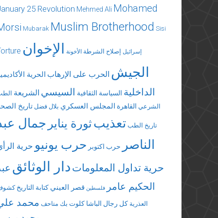
Mohamed
January 25 Revolution
Mehmed Ali
Muslim Brotherhood
Morsi
Mubarak
Sisi
الإخوان
Torture
إصلاح الشرطة
إسرائيل
الأخونة
الجيش
الحرب على الإرهاب
الحرية الأكاديمي
الداخلية
السيسي
الشريعة
السياسة الثقافية
الطب
المجلس العسكري
تاريخ الصحة
القاهرة
الشرعي
بلال فضل
تعذيب
جمال عبد
ثورة يناير
تاريخ الطب
الناصر
حرب يونيو
حرية الرأي
حرب اكتوبر
دار الوثائق
حرية تداول المعلومات
عبد
الحكيم عامر
قصر العيني
كتابة التاريخ
كشوف
فلسطين
محمد علي
كل رجال الباشا
كلوت بك
العذرية
متاحف
محمد مرسي