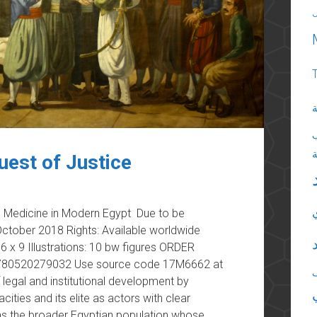
ة
uest of Justice
ic Medicine in Modern Egypt Due to be
 October 2018 Rights: Available worldwide
 x 9 Illustrations: 10 bw figures ORDER
80520279032 Use source code 17M6662 at
egal and institutional development by
cities and its elite as actors with clear
l as the broader Egyptian population whose