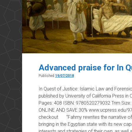
Advanced praise for In Q
Published
19/07/2018
In Quest of Justice: Islamic Law and Forens
published by University of California Press in
Pages: 408 ISBN: 9780520279032 Trim Size: 6
ONLINE AND SAVE 30% www.ucpress.edu/97
checkout “Fahmy rewrites the narrative of l
bringing in the Egyptian state with its new capa
interests and strategies of their own, as wel