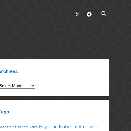
twitter
facebook
ebar
Archives
rchives
Tags
Egyptian National Archives
Academic freedom
Army