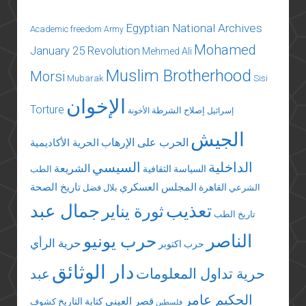
Egyptian National Archives
Academic freedom
Army
Mohamed
January 25 Revolution
Mehmed Ali
Muslim Brotherhood
Morsi
Mubarak
Sisi
الإخوان
Torture
إصلاح الشرطة
إسرائيل
الأخونة
الجيش
الحرب على الإرهاب
الحرية الأكاديمية
الداخلية
السيسي
الشريعة
السياسة الثقافية
الطب
المجلس العسكري
تاريخ الصحة
القاهرة
الشرعي
بلال فضل
تعذيب
جمال عبد
ثورة يناير
تاريخ الطب
الناصر
حرب يونيو
حرية الرأي
حرب اكتوبر
دار الوثائق
حرية تداول المعلومات
عبد
الحكيم عامر
قصر العيني
كتابة التاريخ
كشوف
فلسطين