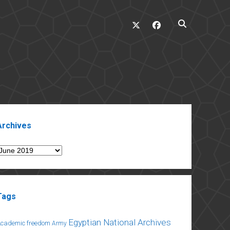
twitter
facebook
ebar
Archives
rchives
Tags
Egyptian National Archives
Academic freedom
Army