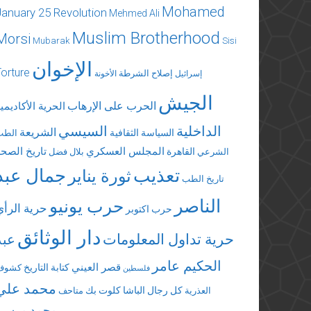
Mohamed
January 25 Revolution
Mehmed Ali
Muslim Brotherhood
Morsi
Mubarak
Sisi
الإخوان
Torture
إصلاح الشرطة
إسرائيل
الأخونة
الجيش
الحرب على الإرهاب
الحرية الأكاديمي
الداخلية
السيسي
الشريعة
السياسة الثقافية
الطب
المجلس العسكري
تاريخ الصحة
القاهرة
الشرعي
بلال فضل
تعذيب
جمال عبد
ثورة يناير
تاريخ الطب
الناصر
حرب يونيو
حرية الرأي
حرب اكتوبر
دار الوثائق
حرية تداول المعلومات
عبد
الحكيم عامر
قصر العيني
كتابة التاريخ
كشوف
فلسطين
محمد علي
كل رجال الباشا
كلوت بك
العذرية
متاحف
محمد مرسي