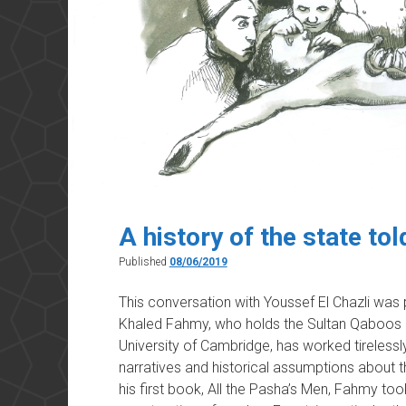
A history of the state to
Published
08/06/2019
This conversation with Youssef El Chazli wa
Khaled Fahmy, who holds the Sultan Qaboos bi
University of Cambridge, has worked tirelessl
narratives and historical assumptions about th
his first book, All the Pasha’s Men, Fahmy to