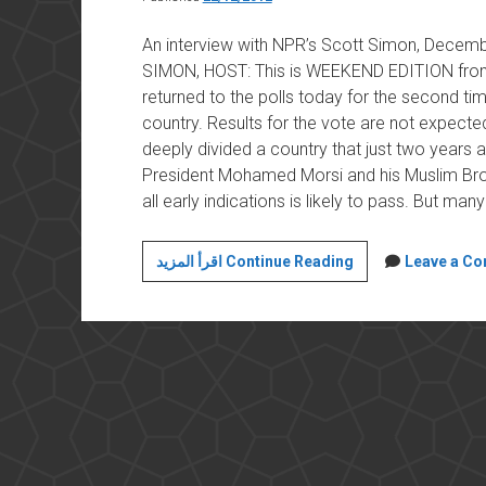
An interview with NPR’s Scott Simon, Decembe
SIMON, HOST: This is WEEKEND EDITION from
returned to the polls today for the second time
country. Results for the vote are not expecte
deeply divided a country that just two years 
President Mohamed Morsi and his Muslim Brot
all early indications is likely to pass. But ma
What
اقرأ المزيد Continue Reading
Leave a C
will
history
books
say
about
Egypt’s
new
constitution?