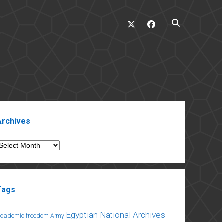
twitter
facebook
ebar
Archives
rchives
Tags
Egyptian National Archives
Academic freedom
Army