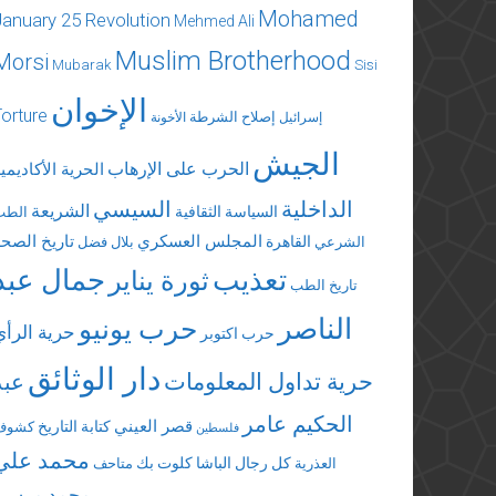
Mohamed
January 25 Revolution
Mehmed Ali
Muslim Brotherhood
Morsi
Mubarak
Sisi
الإخوان
Torture
إصلاح الشرطة
إسرائيل
الأخونة
الجيش
الحرب على الإرهاب
الحرية الأكاديمي
الداخلية
السيسي
الشريعة
السياسة الثقافية
الطب
المجلس العسكري
تاريخ الصحة
القاهرة
الشرعي
بلال فضل
تعذيب
جمال عبد
ثورة يناير
تاريخ الطب
الناصر
حرب يونيو
حرية الرأي
حرب اكتوبر
دار الوثائق
حرية تداول المعلومات
عبد
الحكيم عامر
قصر العيني
كتابة التاريخ
كشوف
فلسطين
محمد علي
كل رجال الباشا
كلوت بك
العذرية
متاحف
محمد مرسي