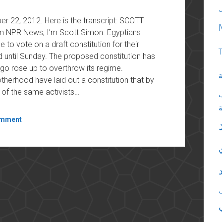
r 22, 2012. Here is the transcript: SCOTT
 NPR News, I’m Scott Simon. Egyptians
 to vote on a draft constitution for their
d until Sunday. The proposed constitution has
ago rose up to overthrow its regime.
ة
herhood have laid out a constitution that by
ny of the same activists…
omment