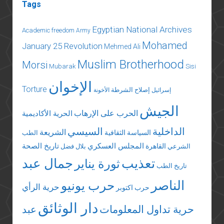
Tags
Egyptian National Archives
Academic freedom
Army
Mohamed
January 25 Revolution
Mehmed Ali
Muslim Brotherhood
Morsi
Mubarak
Sisi
الإخوان
Torture
إصلاح الشرطة
إسرائيل
الأخونة
الجيش
الحرب على الإرهاب
الحرية الأكاديمية
الداخلية
السيسي
الشريعة
السياسة الثقافية
الطب
المجلس العسكري
تاريخ الصحة
القاهرة
الشرعي
بلال فضل
تعذيب
جمال عبد
ثورة يناير
تاريخ الطب
الناصر
حرب يونيو
حرية الرأي
حرب اكتوبر
دار الوثائق
حرية تداول المعلومات
عبد