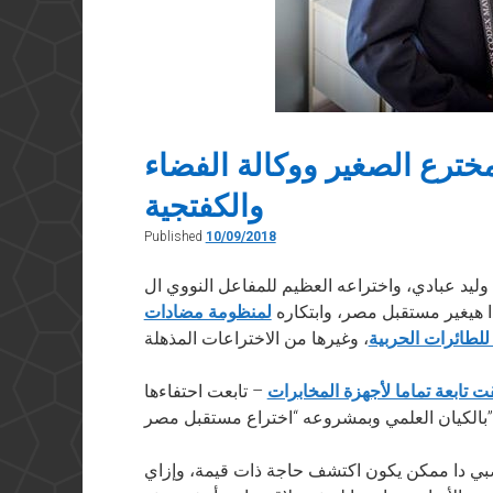
مخترع الصغير ووكالة الفضاء
والكفتجية
Published
10/09/2018
 وليد عبادي، واختراعه العظيم للمفاعل النووي ال
ا هيغير مستقبل مصر، وابتكاره
لمنظومة مضادات
لطائرات الحربية
ت تابعة تماما لأجهزة المخابرات
– تابعت احتفاءها
وبمشروعه “اختراع مستقبل مصر”.
ي دا ممكن يكون اكتشف حاجة ذات قيمة، وإزاي