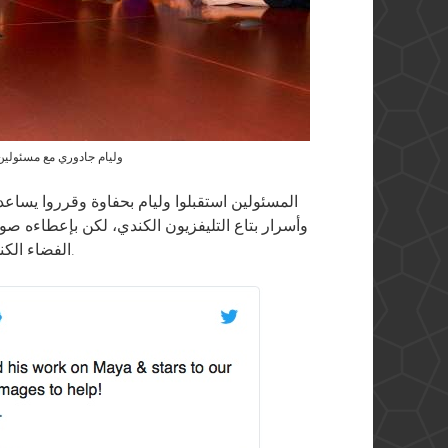
وليام جادوري مع مسئولين 
المسئولين استقبلوا وليام بحفاوة وقرروا يساع
الفضاء الكندية، للموقع ال تنبأ وليم وجود المدينة المندثرة فيه.