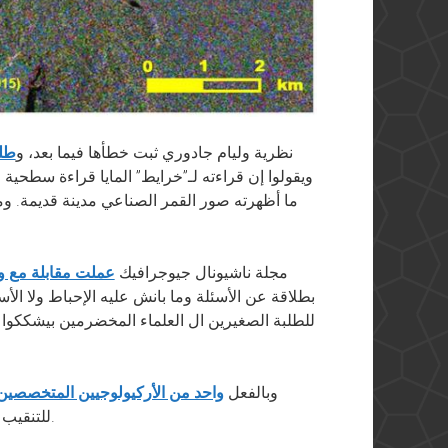
نظرية وليام جادوري ثبت خطأها فيما بعد، و
طلع
ويقولوا إن قراءته لـ”خرايط” المايا قراءة سطحية
ما أظهرته صور القمر الصناعي مدينة قديمة. وم
مجلة ناشيونال جيوجرافيك
عملت مقابلة مع ول
بطلاقة عن الأسئلة وما بانش عليه الإحباط ولا الأ
للطلبة الصغيرين ال العلماء المخضرمين بيشككوا في
وبالفعل
واحد من الأركيولوجيين المتخصصين 
للتنقيب عن المدينة المفقودة. وطبعا وليام فرح بالعرض دا.