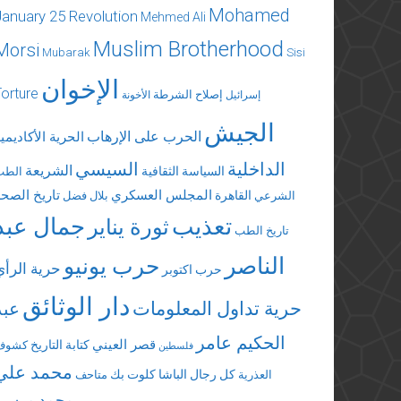
Mohamed
January 25 Revolution
Mehmed Ali
Muslim Brotherhood
Morsi
Mubarak
Sisi
الإخوان
Torture
إصلاح الشرطة
إسرائيل
الأخونة
الجيش
الحرب على الإرهاب
الحرية الأكاديمي
الداخلية
السيسي
الشريعة
السياسة الثقافية
الطب
المجلس العسكري
تاريخ الصحة
القاهرة
الشرعي
بلال فضل
تعذيب
جمال عبد
ثورة يناير
تاريخ الطب
الناصر
حرب يونيو
حرية الرأي
حرب اكتوبر
دار الوثائق
حرية تداول المعلومات
عبد
الحكيم عامر
قصر العيني
كتابة التاريخ
كشوف
فلسطين
محمد علي
كل رجال الباشا
كلوت بك
العذرية
متاحف
محمد مرسي