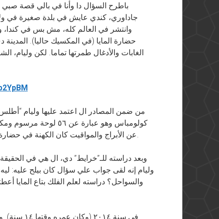
باطرح السؤال دا وأنا في بالي قصة صبي تا
وانتشر في العالم كله، مش بس في كندا، ود
حضارة المايا (في المكسيك حاليا). المدينة
الغابات والأدغال طمرتها تماما. لكن وليام، ا
3p2YpBM
من ضمن المصادر ال اعتمد عليها وليام “أطلس”
كولومباس وهو عبارة عن 
عن الأبراج والمواقيت كان الكهنة في حضارة المايا بيستخدموها في طقوسهم وقرابينهم الدينية.
وبعد دراسته للـ”خرايط” دي، ال هي في الحقيقة خ
وليام إنه لقى جواب علي سؤال كان بيلح عليه: ليه ال
والسواحل؟ دراسته لعلم الفلك بتاع المايا أعطت
في سنة ٢٠١٤