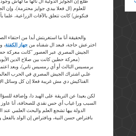
طلع إن الجوايز الدولية ال نالها ما لهاش وج
للعلوم (ال فعلا بيدي جوايز محترمة)، وإن ا
فنكوش) كانت تتعلق بالآفات الزراعية، علما بأ
والحقيقة أنا ما استغربتش أبدا من احتفاء الص
اخترعش حاجة، فبعد ال شفناه من
جهاز الكفتة
، و
الجيش المصري عبر العصور “كانت معركة حطي
برمسيس الثالث أو أي رمسيس تاني)، وبعد اعتم
علـي اشتراك الجيش المصري في الحرب العالمية
.
الفناكيش دي مش غريبة فعلا إن كل وسائل ال
لكن بعيدا عن التريقة على الهبد دا، وإضافة للسؤ
السبب ورا غياب أي حس نقدي للصحافة، أنا عاوز 
الدولة بيها تشجع العلم والبحث العلمي عند 
بافتراض حسن النية، وبافتراض إن الولد بالفعل 