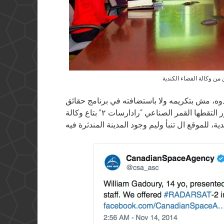
من وكالة الفضاء الكندية
دوه، مش بتكريمه ولا باستضافته في برنامج حقائق
وأسرار بتاع التليفزيون الكندي، لكن بإعطاءه صور التقطها القمر الصناعي “رادارسات ٢” بتاع وكالة