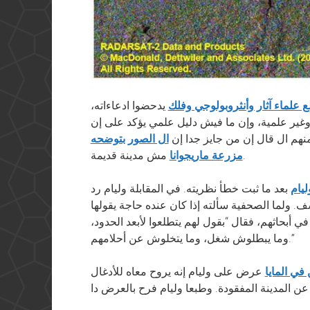
 علماء آثار وأنثروبولوجي وفلك
يدحضوا ادعاءاته،
 وغير علمية، وإن ما فيش دليل علمي يؤكد على إن
نهم ال قال إن من جايز جدا إن
ال الصور بتوضحه
مش مدينة قديمة.
مزرعة ماريجوانا
يام
بعد ما ثبت خطأ نظريته. في المقابلة وليام رد
سف. ولما الصحفية سألته إذا كان عنده حاجة يقولها
 أبحاثهم، فقال “بقول لهم يتطلعوا لأبعد الحدود،
وما يبطلوش شغل، وما يتخلوش عن أحلامهم.”
في المايا
عرض على وليام إنه يروح معاه للأدغال