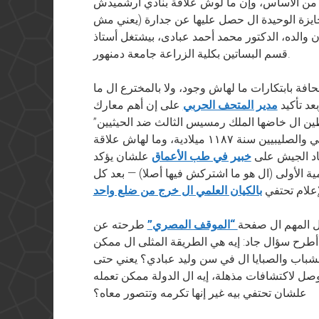
ود من الأساس، وإن ما لوش علاقة بنادي أرشميدش
لجايزة الوحيدة ال حصل عليها عن جدارة (يعني مش
ن والده، الدكتور محمد أحمد عبادى، بيشتغل أستاذ
قسم البساتين بكلية الزراعة جامعة دمنهور.
حافة بابتكارات ما لهاش وجود، ولا بالمخترع ال ما
بعد تأكيد
مدير المتحف الحربي
على إن أهم معارك
ن ال خاضها الملك رمسيس الثالث ضد الحيثيين”
(معركة حطين كانت بين صلاح الدين الأيوبي والصليبيين سنة ١١٨٧ ميلادية، وما لهاش علاقة
اد الجيش على
خبير في طب الأعماق
علشان يؤكد
 الأولى (ال هو ما اشتركش فيها أصلا) — بعد كل
إعلام تحتفي
بالكيان العلمي ال خرج من ضلع واحد
ال المهم ال صفحة
“الموقف المصري”
طرحته عن
أطرح سؤال جاد: إيه هي الطريقة المثلى ال ممكن
الشباب والصبايا ال في سن وليد عبادي؟ يعني حتى
وصل لاكتشافات مذهلة، إيه ال الدولة ممكن تعمله
علشان تحتفي بيه غير إنها تكرمه وتتصور معاه؟