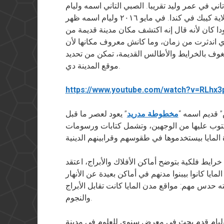
ني في عمر وليد تقريبا. الصبي التاني اسمه وليام
جاداوري، كندي عايش في بلدة صغيرة في ولاية كيبك في كندا. في مايو ٢٠١٦ وليام اسمه ظهر
ا كان لأنه قال إنه اكتشف مكان مدينة قديمة من
 دي اندثرت من زمان، وما كانش معروف مكانها لأن
لشغوف بالخرايط والأطالس القديمة، تمكن من تحديد
موقع المدينة دي.
https://www.youtube.com/watch?v=RLhx
 قديم اسمه “
مخطوطة مدريد
” يعود لعصر ما قبل
٥٦ لوحة مرسوم ومكتوب عليها من الوجهين، وتشمل كتابات ورسومات
رايط فلكية بتوضح أماكن الأفلاك والأبراج، اعتقد
مايا كانوا بيبنوا مدنهم في أماكن بعيدة عن الأنهار
ه حدس مهم: مواقع مدن المايا كانت تقابل الأبراج
والنجوم.
 (وكان عمره وقتها ١٤ سنة) وليام قدم بحث في معرض سنوي للعلوم في مدينة