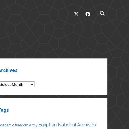
twitter
facebook
ebar
Archives
rchives
Tags
Egyptian National Archives
Academic freedom
Army