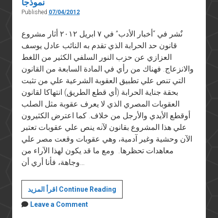
نموذجا
Published
07/04/2012
نٌشر في “أخبار الأدب” في ٧ ابريل ٢٠١٢ أثار مشروع
قانون حد الحرابة الذي تقدم به النائب عادل يوسف
العزازي عن حزب النور السلفي الكثير من اللغط
والانزعاج. فهناك من رأي في المادة السابعة من القانون
التي تنص علي تطبيق العقوبة الشرعية علي من تثبت
بحقة جناية الحرابة (أي قطع الطريق) انتهاكا لقانون
العقوبات المصري الذي لا يعرف عقوبة مثل الصلب
أوقطع الأيدي والأرجل من خلاف. كما اعترض الكثيرون
علي هذا المشروع بقانون لآنه ينص علي عقوبات تعتبر
الآن وحشية وغير آدمية، وهي عقوبات وقعت مصر علي
معاهدات تحظرها. ومع ما قد يكون لهذا الآراء من
وجاهة، فأنا أري أن…
خطر
اقرأ المزيد Continue Reading
الإسلاميين
Leave a Comment
علي