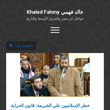
Khaled Fahmy خالد فهمي
خواطر عن مصر والشرق الأوسط والتاريخ
open
menu
twitter
facebook
البلطجة
Tag:
خلفية شخصية
كتابات أكاديمية
مقالات صحافية
بوستات من فيسبوك
مقابلات في الإعلام
Languages
خطر الإسلاميين علي الشريعة: قانون الحرابة