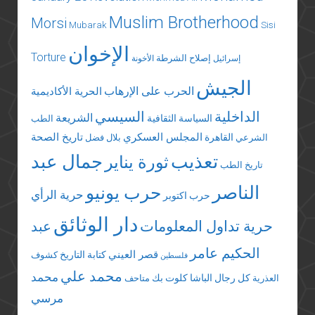
Muslim Brotherhood
Morsi
Mubarak
Sisi
الإخوان
Torture
إصلاح الشرطة
إسرائيل
الأخونة
الجيش
الحرب على الإرهاب
الحرية الأكاديمية
الداخلية
السيسي
الشريعة
السياسة الثقافية
الطب
المجلس العسكري
تاريخ الصحة
القاهرة
الشرعي
بلال فضل
تعذيب
جمال عبد
ثورة يناير
تاريخ الطب
الناصر
حرب يونيو
حرية الرأي
حرب اكتوبر
دار الوثائق
حرية تداول المعلومات
عبد
الحكيم عامر
قصر العيني
كتابة التاريخ
كشوف
فلسطين
محمد علي
محمد
كل رجال الباشا
كلوت بك
العذرية
متاحف
مرسي