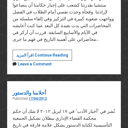
منتشيا بقدرتنا كشعب على إجبار حكامنا أن ينصاعوا
لإرادتنا. وفجأة وجدت نفسي أمام الطلاب في الفصل
وواجهت صعوبة كبيرة في التركيز وفي إلقاء سلسلة من
المحاضرات التي بدت بعيدة كل البعد عما كنت أعايشه
في الأيام والأسابيع السابقة. قررت أن أركز في
محاضراتي على أهمية التاريخ في فهم ما جرى،…
الأمن
اقرأ المزيد Continue Reading
الوطني
Leave a Comment
وهدم
مؤسسات
الدولة
أحلامنا والدستور
Published
17/04/2012
نُشر في “أخبار الأدب” في ١٧ ابريل ٢٠١٢ لا شك أن حكم
محكمة القضاء الإداري ببطلان تشكيل الجمعية
التأسيسية لكتابة الدستور يشكل علامة فارقة في تاريخ