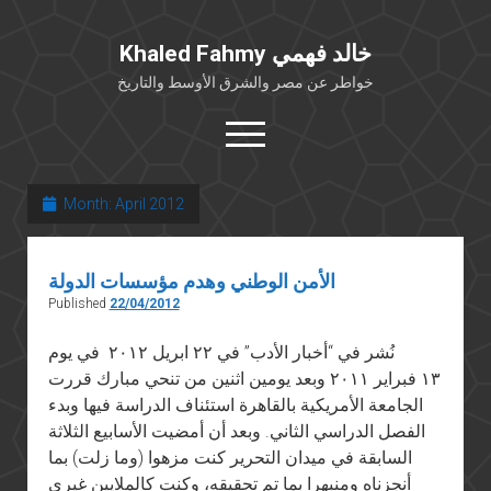
Khaled Fahmy خالد فهمي
خواطر عن مصر والشرق الأوسط والتاريخ
open
menu
twitter
facebook
Month:
April 2012
خلفية شخصية
الأمن الوطني وهدم مؤسسات الدولة
كتابات أكاديمية
Published
22/04/2012
مقالات صحافية
نُشر في “أخبار الأدب” في ٢٢ ابريل ٢٠١٢ في يوم
بوستات من فيسبوك
١٣ فبراير ٢٠١١ وبعد يومين اثنين من تنحي مبارك قررت
مقابلات في الإعلام
الجامعة الأمريكية بالقاهرة استئناف الدراسة فيها وبدء
Languages
الفصل الدراسي الثاني. وبعد أن أمضيت الأسابيع الثلاثة
السابقة في ميدان التحرير كنت مزهوا (وما زلت) بما
أنجزناه ومنبهرا بما تم تحقيقه، وكنت كالملايين غيري