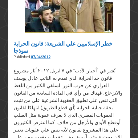
خطر الإسلاميين علي الشريعة: قانون الحرابة
نموذجا
Published
07/04/2012
نٌشر في “أخبار الأدب” في ٧ ابريل ٢٠١٢ أثار مشروع
قانون حد الحرابة الذي تقدم به النائب عادل يوسف
العزازي عن حزب النور السلفي الكثير من اللغط
والانزعاج. فهناك من رأي في المادة السابعة من القانون
التي تنص علي تطبيق العقوبة الشرعية علي من تثبت
بحقة جناية الحرابة (أي قطع الطريق) انتهاكا لقانون
العقوبات المصري الذي لا يعرف عقوبة مثل الصلب
أوقطع الأيدي والأرجل من خلاف. كما اعترض الكثيرون
علي هذا المشروع بقانون لآنه ينص علي عقوبات تعتبر
الآن وحشية وغير آدمية، وهي عقوبات وقعت مصر علي