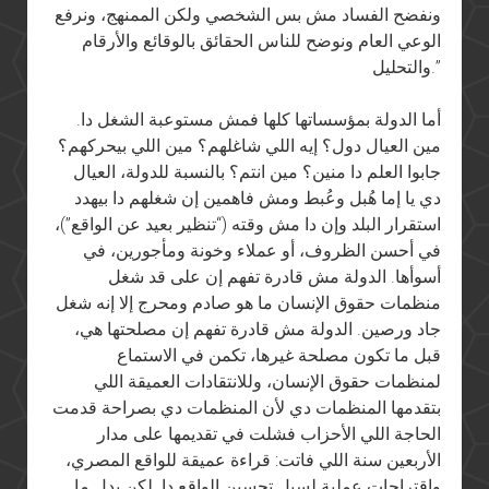
ونفضح الفساد مش بس الشخصي ولكن الممنهج، ونرفع
الوعي العام ونوضح للناس الحقائق بالوقائع والأرقام
والتحليل.”
أما الدولة بمؤسساتها كلها فمش مستوعبة الشغل دا.
مين العيال دول؟ إيه اللي شاغلهم؟ مين اللي بيحركهم؟
جابوا العلم دا منين؟ مين انتم؟ بالنسبة للدولة، العيال
دي يا إما هُبل وعُبط ومش فاهمين إن شغلهم دا بيهدد
استقرار البلد وإن دا مش وقته (“تنظير بعيد عن الواقع”)،
في أحسن الظروف، أو عملاء وخونة ومأجورين، في
أسوأها. الدولة مش قادرة تفهم إن على قد شغل
منظمات حقوق الإنسان ما هو صادم ومحرج إلا إنه شغل
جاد ورصين. الدولة مش قادرة تفهم إن مصلحتها هي،
قبل ما تكون مصلحة غيرها، تكمن في الاستماع
لمنظمات حقوق الإنسان، وللانتقادات العميقة اللي
بتقدمها المنظمات دي لأن المنظمات دي بصراحة قدمت
الحاجة اللي الأحزاب فشلت في تقديمها على مدار
الأربعين سنة اللي فاتت: قراءة عميقة للواقع المصري،
واقتراحات عملية لسبل تحسين الواقع دا. لكن بدل ما