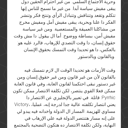
وحرية الاجتماع السلمي. من غير احترام الحقين دول
يبقى مفيش سياسة أبدا. من غير ما نسمح للناس إنها
تتكلم وتقعد وتتناقش وتتبادل الرأي وتنتج فكر وتنشر
الفكر دا علنا وبحرية، يبقى مفيش أمل ومفيش مخرج
من مشاكلنا العميقة والمستعصية. ومن غير سياسة
مفيش أمن، ببساطة ووضوح. أما ال بيقول: دا مش وقت
حقوق إنسان، دا وقت التصدي للإرهاب، فالرد عليه هو:
بالعكس، دا هو تحديدا وقت التمسك بحقوق الإنسان
وبالقانون وبالدستور.
وقت الأزمات هو تحديدا الوقت ال لازم نتمسك فيه
بالقانون لأن من غير قانون ومن غير حقوق إنسان ومن
غير دستور نبقى احتكمنا لقانون الغابة، وفي قانون الغابة
ممكن فعلا القوي ينتصر، لكن تكلفة الانتصار ممكن تكون
قاتلة. في تعبير بالإنجليزي عن الانتصار دا :Pyrrhic
Victory، يعني انتصار تكلفته عالية جدا لدرجة إنه، عمليا،
مساوي للهزيمة. المسار ال الدولة واخدانه فيه يبدو لي
على إنه مسار هتنتصر الدولة فيه علي الإرهاب في
النهاية، ولكن تكلفة الانتصار ده هتكون التضحية بالمجتمع