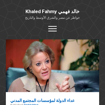
Khaled Fahmy خالد فهمي
خواطر عن مصر والشرق الأوسط والتاريخ
open
menu
twitter
facebook
خلفية شخصية
كتابات أكاديمية
مقالات صحافية
بوستات من فيسبوك
مقابلات في الإعلام
Languages
عداء الدولة لمؤسسات المجتمع المدني