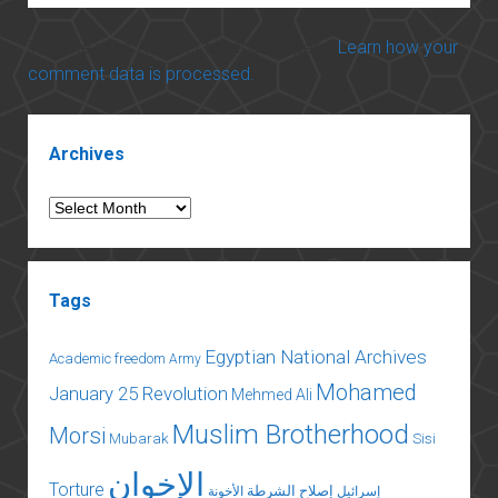
This site uses Akismet to reduce spam.
Learn how your
comment data is processed.
Sidebar
Archives
Archives
Tags
Egyptian National Archives
Academic freedom
Army
Mohamed
January 25 Revolution
Mehmed Ali
Muslim Brotherhood
Morsi
Mubarak
Sisi
الإخوان
Torture
إصلاح الشرطة
إسرائيل
الأخونة