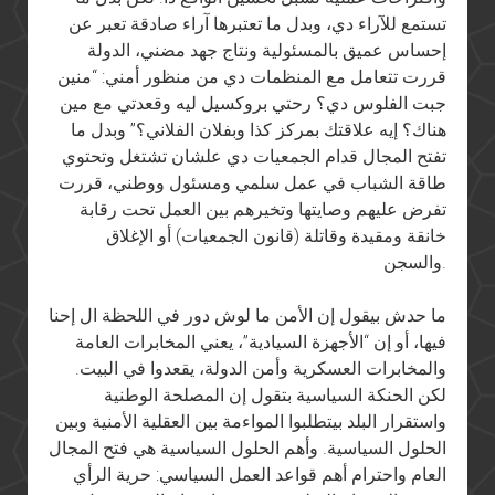
تستمع للآراء دي، وبدل ما تعتبرها آراء صادقة تعبر عن
إحساس عميق بالمسئولية ونتاج جهد مضني، الدولة
قررت تتعامل مع المنظمات دي من منظور أمني: “منين
جبت الفلوس دي؟ رحتي بروكسيل ليه وقعدتي مع مين
هناك؟ إيه علاقتك بمركز كذا وبفلان الفلاني؟” وبدل ما
تفتح المجال قدام الجمعيات دي علشان تشتغل وتحتوي
طاقة الشباب في عمل سلمي ومسئول ووطني، قررت
تفرض عليهم وصايتها وتخيرهم بين العمل تحت رقابة
خانقة ومقيدة وقاتلة (قانون الجمعيات) أو الإغلاق
والسجن.
ما حدش بيقول إن الأمن ما لوش دور في اللحظة ال إحنا
فيها، أو إن “الأجهزة السيادية”، يعني المخابرات العامة
والمخابرات العسكرية وأمن الدولة، يقعدوا في البيت.
لكن الحنكة السياسية بتقول إن المصلحة الوطنية
واستقرار البلد بيتطلبوا المواءمة بين العقلية الأمنية وبين
الحلول السياسية. وأهم الحلول السياسية هي فتح المجال
العام واحترام أهم قواعد العمل السياسي: حرية الرأي