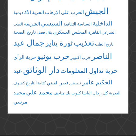
الجيش
الحرب على الإرهاب
الحرية الأكاديمية
الداخلية
السيسي
الشريعة
السياسة الثقافية
الطب
المجلس العسكري
تاريخ الصحة
القاهرة
الشرعي
بلال فضل
تعذيب
جمال عبد
ثورة يناير
تاريخ الطب
الناصر
حرب يونيو
حرية الرأي
حرب اكتوبر
دار الوثائق
حرية تداول المعلومات
عبد
الحكيم عامر
قصر العيني
كتابة التاريخ
كشوف
فلسطين
محمد علي
محمد
كل رجال الباشا
كلوت بك
العذرية
متاحف
مرسي