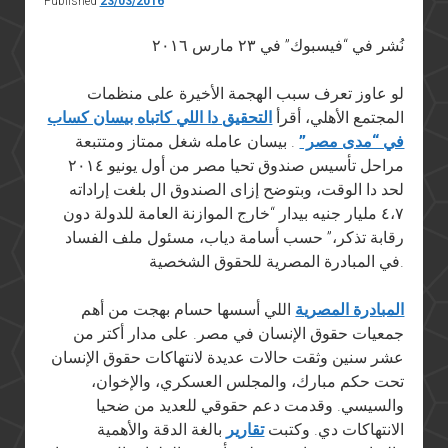
Published
23/03/2016
نُشر في “فيسبوك” في ٢٣ مارس ٢٠١٦
لو عاوز تعرف سبب الهجمة الأخيرة على منظمات
المجتمع الأهلي، أقرأ
التحقيق دا اللي كاتباه بيسان كساب
في “مدى مصر”
. بيسان عامله شغل ممتاز ومتتبعة
مراحل تأسيس صندوق تحيا مصر من أول يونيو ٢٠١٤
لحد دا الوقت، وبتوضح إزاى الصندوق ال بلغت إراداته
٤،٧ مليار جنيه بيدار “خارج الموازنة العامة للدولة دون
رقابة تذكر،” حسب أسامة دياب، مسئول ملف الفساد
في المبادرة المصرية للحقوق الشخصية.
المبادرة المصرية
اللي أسسها حسام بهجت من أهم
جمعيات حقوق الإنسان في مصر. على مدار أكتر من
عشر سنين وثقت حالات عديدة لانتهاكات حقوق الإنسان
تحت حكم مبارك، والمجلس العسكري، والإخوان،
والسيسي. وقدمت دعم حقوقي للعديد من ضحيا
الانتهاكات دي. وكتبت
تقارير
بالغة الدقة والأهمية