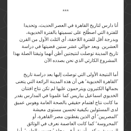
***
أنا دارس لتاريخ القاهرة في العصر الحديث، وتحديدا
للفترة التي اصطُلح على تسميتها بالفترة الخديوية،
وبدرجة أقل للفترة اللاحقة، أي الثلث الأول من القرن
العشرين. وبعد حوالي عشر سنين قضيتها في دراسة
تاريخ المدينة توصلت لنتيجتين أظن أنهما وثيقتا الصلة بهذا
المشروع الكارثي الذي نحن بصدده الآن.
أما النتيجة الأولى التي توصلت إليها بعد دراسة تاريخ
“القاهرة الخديوية” هي أن هذه المدينة الرائعة التي يتغنى
بجمالها الكثيرون ويترحمون عليها لم تكن نتاج افتتان
الخديوي اسماعيل بباريس كما علمونا في المدارس بقدر
ما كانت نتاج اهتمام حقيقي بالصحة العامة وهوس عميق
لدى المسئولين بكيفية تحسين مستوى معيشة
“المصريين” أي الذين يقطنون مصر-القاهرة، أو
“المحروسة” كما كانت العاصمة نعرف في الوثائق
الرسمية. ويكفي أن نقرأ في مجلة “يعسوب الطب”، أول