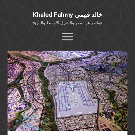
Khaled Fahmy خالد فهمي
خواطر عن مصر والشرق الأوسط والتاريخ
open
menu
twitter
facebook
خلفية شخصية
كتابات أكاديمية
مقالات صحافية
بوستات من فيسبوك
مقابلات في الإعلام
Languages