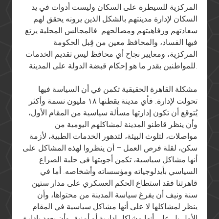
المركزية للسيطرة على السكان وليست أدوات في يد
السكان لإدارة مدينتهم بالشكل الذين يرونه يحقق لهم
سعادتهم ورفاهيتهم ومصالحهم. فالمجالس المحلية يرتع
فيها الفساد، والمحافظ معين من قِبل الحكومة
المركزية، ومعايير نجاح أي محافظ ليس تقديم الخدمات
للمواطنين بقدر ما هو إحكام قبضة الدولة على المدينة.
مشكلة القاهرة الحقيقية تكمن في أن السياسة فيها
تحولت لإدارة. فأي مدينة يقطنها ١٨ مليون نسمة وأكثر
يُتوقع أن تكون إدارتها مسألة سياسية من المقام الأول،
وأن ينظر قاطنو المدينة لمشاكلهم اليومية من
مواصلات، لتلوث البيئة، لتدهور الخدمات الطبية، لأزمة
سكن، لقلة فرص العمل – أن ينظروا لهذه المشاكل على
أنها مشاكل سياسية، تكمن أجوبتها في حلبة الصراع
السياسي بأيدلوجياته ومؤسساته وأشخاصه. أما في
قاهرتنا فقد استطاع الحكم العسكري على مدار ستين
سنة ونيف أن يفرغ سياسة المدينة من محتواها، وأن
ينظر لمشاكلها لا على أنها مشاكل سياسية في المقام
الأول بل على أنها مشاكل إدارية أو أمنية، وأن يعهد بإدارة