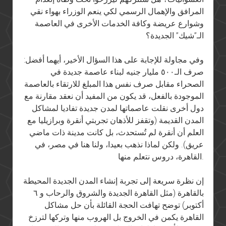
المرافق والإهمال الرسمي لكي ينعم الوزراء بهواء نقي
وشوارع عريضة وكافة الخدمات الأخرى في العاصمة
الـ”شيك” الجديدة؟
وفي مجاولة للإجابة على هذا السؤال الأخير، أيهما أفضل:
صرف الـ٥٠٠ مليار جنيه لبناء عاصمة جديدة في
الصحراء مقابل صرف نفس هذا المبلغ للارتقاء بالعاصمة
الموجودة بالفعل، قد يكون من المفيد أن نعقد مقارنة مع
دول أخرى نقلت عاصماتها لمدن جديدة تفاديا لمشاكل
المدن القديمة (وتقفز للأذهان تجربتي أنقرة وبرازيليا مع
العلم أن أنقرة لم تُستحدث، بل كانت مدينة ذات ماضي
عريق). ولكن لماذا نذهب بعيدا، ولنا هنا في مصر، في
القاهرة، دروس نتعلم منها.
إن نظرة سريعة إلى تجربة إنشاء المدن الجديدة المحيطة
بالقاهرة (مثل القاهرة الجديدة والشروق والرحاب و ٦
أكتوبر) توضح تهافت الحجة القائلة بأن حل مشاكل
القاهرة يكمن في الخروج بل الهروب منها وتركها لترزخ