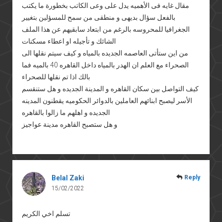
مقال غايه فى الأهميه يدل على وعى الكاتب بخطورة ما يكتب
بالفعل سؤال بديهى و منطقى من سمح للمسؤلين بتغيير
الجغرافيا للمحروسه بالرغم من ابتعاد سابقيهم عن هذا الملف
الشائك و تأجيله او اعطاء مسكنات
من اين ستأتى العاصمه الجديده بالمياه و كيف سيتم نقلها الى
الصحراء مع العلم ان الهدر بالمياه داخل القاهره 40 بالميه فما
بالك اذا تم نقلها للصحراء
كيف التواصل بين سكان القاهره و المدينة الجديده و هل ستنقسم
الأسر ليصبح ابنائهم العاملين بالدوائر الحكوميه يقطنون المدينه
الجديده و اهلهم ما زالوا بالقاهره
و هل ستصبح القاهره مدينة عواجيز
Belal Zaki
Reply
15/02/2022
تسلم اخي الكريم