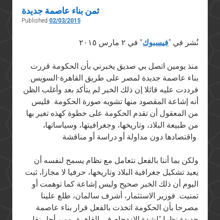
ثمن بناء عاصمة جديدة
Published
02/03/2015
نُشر في “
فيسبوك
” في ٢ مارس ٢٠١٥
منذ يومين اتصل بي صديق يخبرني بأن الحكومة قررت
بناء عاصمة جديدة لمصر على طريق القاهرة-السويس.
فرددت عليه قائلا إن ذلك الخبر لم يتأكد بعد وأغلب الظن
أنه إشاعة المقصود منها تشويه صورة الحكومة. فليس
من المعقول أن تقدم الحكومة على خطوة كهذه تغير بها
من طبيعة البلاد، وتاريخها، وجغرافيتها، وسياساتها،
واقتصادها دون مداولة أو دراسة أو مناقشة.
ولكن بما أننا بالفعل نتعامل مع نظام يسمح لنفسه أن
يعيد تشكيل جغرافية البلاد وتاريخها، حرفيا لا مجازا، ثبت
اليوم أن ذلك الخبر صحيح وليس إشاعة كما توهمت أو
تمنيت. فوزير الاستثمار، أشرف سالمان، طلع علينا
مصرحا بأن الحكومة اتخذت بالفعل قرار بناء عاصمة
جديدة نظرا “لشدة الازدحام في القاهرة، ومن أجل نقل