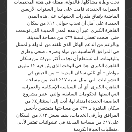
تحت وطأة مشاكلها. فالدولة، ممثلة في هيئة المجتمعات
العمرانية الجديدة، قامت على مدار السنوات الأربعين
الماضية بإنفاق مليارات الجنيهات على هذه المدن
الجديدة على أمل أن تجذب حوالي ١١٪ من سكان
القاهرة الكبرى. غير أن هذه المدن الجديدة التي توسعت
حتى أضحت تغطي نسبة ٣٩٪ من مساحة المدينة،
وبالرغم من الدعم الهائل الذي تلقته من الدولة والممثل
في المرافق الأساسية من مياة وصرف صحي وطرق
وتليفونات، لم تستطع أن تجذب أكثر من٤٪ من سكان
القاهرة الكبرى. هذا في الوقت الذي يئن فيه ١٢ مليون
مواطن– أي ثلثي سكان المدينة — من العيش في
العشوائيات التي تمثل نسبة ١٧٪ فقط من مساحة
القاهرة الكبرى. أي أن السياسة الإسكانية والعمرانية
التي اتبعتها الحكومات السابقة، والتي اعتبر مشروع
العاصمة الجديدة امتداد لها، أدت إلى استئثار٤٪ من
سكان القاهرة بـ ٣٩٪ من مساحتها متمتعين بأحسن
المرافق وبأرقى الخدمات، بينما يعيش ٦٣٪ من السكان
على١٧٪ من مساحة المدينة في عشوائيات تفتقر لأدنى
متطلبات الحياة الكريمة.