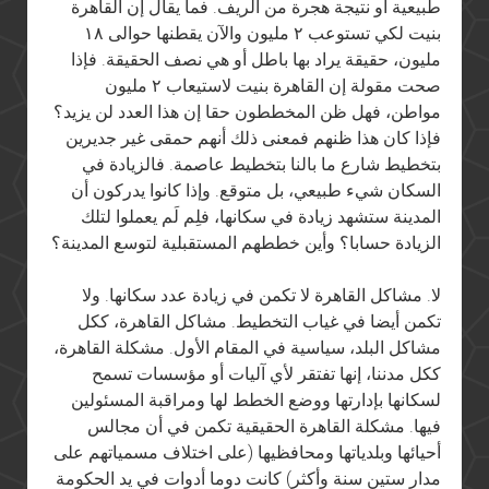
طبيعية أو نتيجة هجرة من الريف. فما يقال إن القاهرة
بنيت لكي تستوعب ٢ مليون والآن يقطنها حوالى ١٨
مليون، حقيقة يراد بها باطل أو هي نصف الحقيقة. فإذا
صحت مقولة إن القاهرة بنيت لاستيعاب ٢ مليون
مواطن، فهل ظن المخططون حقا إن هذا العدد لن يزيد؟
فإذا كان هذا ظنهم فمعنى ذلك أنهم حمقى غير جديرين
بتخطيط شارع ما بالنا بتخطيط عاصمة. فالزيادة في
السكان شيء طبيعي، بل متوقع. وإذا كانوا يدركون أن
المدينة ستشهد زيادة في سكانها، فلِم لَم يعملوا لتلك
الزيادة حسابا؟ وأين خططهم المستقبلية لتوسع المدينة؟
لا. مشاكل القاهرة لا تكمن في زيادة عدد سكانها. ولا
تكمن أيضا في غياب التخطيط. مشاكل القاهرة، ككل
مشاكل البلد، سياسية في المقام الأول. مشكلة القاهرة،
ككل مدننا، إنها تفتقر لأي آليات أو مؤسسات تسمح
لسكانها بإدارتها ووضع الخطط لها ومراقبة المسئولين
فيها. مشكلة القاهرة الحقيقية تكمن في أن مجالس
أحيائها وبلدياتها ومحافظيها (على اختلاف مسمياتهم على
مدار ستين سنة وأكثر) كانت دوما أدوات في يد الحكومة