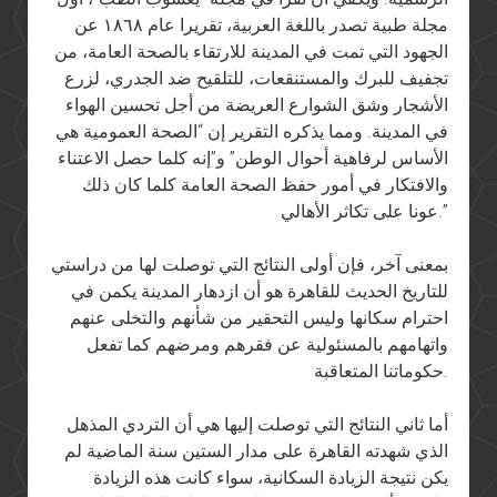
مجلة طبية تصدر باللغة العربية، تقريرا عام ١٨٦٨ عن
الجهود التي تمت في المدينة للارتقاء بالصحة العامة، من
تجفيف للبرك والمستنقعات، للتلقيح ضد الجدري، لزرع
الأشجار وشق الشوارع العريضة من أجل تحسين الهواء
في المدينة. ومما يذكره التقرير إن “الصحة العمومية هي
الأساس لرفاهية أحوال الوطن” و”إنه كلما حصل الاعتناء
والافتكار في أمور حفظ الصحة العامة كلما كان ذلك
عونا على تكاثر الأهالي.”
بمعنى آخر، فإن أولى النتائج التي توصلت لها من دراستي
للتاريخ الحديث للقاهرة هو أن ازدهار المدينة يكمن في
احترام سكانها وليس التحقير من شأنهم والتخلى عنهم
واتهامهم بالمسئولية عن فقرهم ومرضهم كما تفعل
حكوماتنا المتعاقبة.
أما ثاني النتائج التي توصلت إليها هي أن التردي المذهل
الذي شهدته القاهرة على مدار الستين سنة الماضية لم
يكن نتيجة الزيادة السكانية، سواء كانت هذه الزيادة