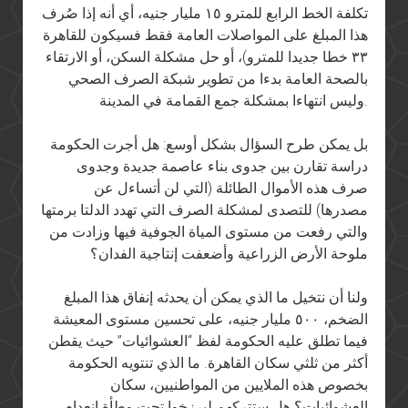
تكلفة الخط الرابع للمترو ١٥ مليار جنيه، أي أنه إذا صُرف
هذا المبلغ على المواصلات العامة فقط فسيكون للقاهرة
٣٣ خطا جديدا للمترو)، أو حل مشكلة السكن، أو الارتقاء
بالصحة العامة بدءا من تطوير شبكة الصرف الصحي
وليس انتهاءا بمشكلة جمع القمامة في المدينة.
بل يمكن طرح السؤال بشكل أوسع: هل أجرت الحكومة
دراسة تقارن بين جدوى بناء عاصمة جديدة وجدوى
صرف هذه الأموال الطائلة (التي لن أتساءل عن
مصدرها) للتصدى لمشكلة الصرف التي تهدد الدلتا برمتها
والتي رفعت من مستوى المياة الجوفية فيها وزادت من
ملوحة الأرض الزراعية وأضعفت إنتاجية الفدان؟
ولنا أن نتخيل ما الذي يمكن أن يحدثه إنفاق هذا المبلغ
الضخم، ٥٠٠ مليار جنيه، على تحسين مستوى المعيشة
فيما تطلق عليه الحكومة لفظ “العشوائيات” حيث يقطن
أكثر من ثلثي سكان القاهرة. ما الذي تنتويه الحكومة
بخصوص هذه الملايين من المواطنيين، سكان
العشوائيات؟ هل ستتركهم ليرزخوا تحت وطأة إنعدام