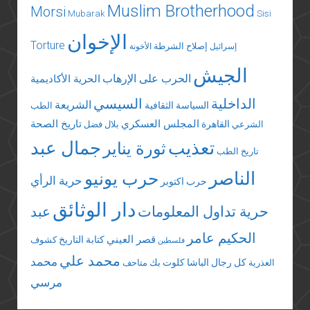
Muslim Brotherhood
Morsi
Mubarak
Sisi
الإخوان
Torture
إصلاح الشرطة
إسرائيل
الأخونة
الجيش
الحرب على الإرهاب
الحرية الأكاديمية
الداخلية
السيسي
الشريعة
السياسة الثقافية
الطب
المجلس العسكري
تاريخ الصحة
القاهرة
الشرعي
بلال فضل
تعذيب
جمال عبد
ثورة يناير
تاريخ الطب
الناصر
حرب يونيو
حرية الرأي
حرب اكتوبر
دار الوثائق
حرية تداول المعلومات
عبد
الحكيم عامر
قصر العيني
كتابة التاريخ
كشوف
فلسطين
محمد علي
محمد
كل رجال الباشا
كلوت بك
العذرية
متاحف
مرسي