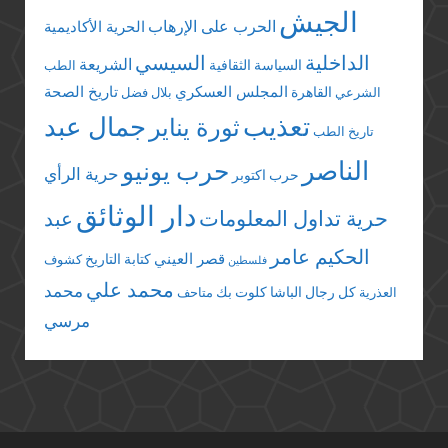
الجيش
الحرب على الإرهاب
الحرية الأكاديمية
الداخلية
السيسي
الشريعة
السياسة الثقافية
الطب
المجلس العسكري
تاريخ الصحة
القاهرة
الشرعي
بلال فضل
تعذيب
جمال عبد
ثورة يناير
تاريخ الطب
الناصر
حرب يونيو
حرية الرأي
حرب اكتوبر
دار الوثائق
حرية تداول المعلومات
عبد
الحكيم عامر
قصر العيني
كتابة التاريخ
كشوف
فلسطين
محمد علي
محمد
كل رجال الباشا
كلوت بك
العذرية
متاحف
مرسي