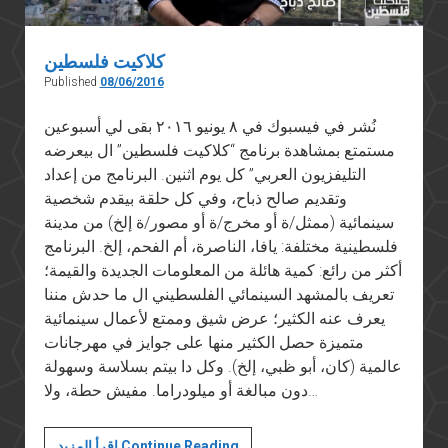
كلاكيت فلسطين
Published
08/06/2016
نُشر في فيسبوك في ٨ يونيو ٢٠١٦ بقى لي أسبوعين
مستمتع بمشاهدة برنامج “كلاكيت فلسطين” ال بيعرضه
التليفزيون العربي” كل يوم اثنين. البرنامج من إعداد
وتقديم صالح ذباح، وفي كل حلقة بيقدم شخصية
سينمائية (ممثل/ة أو مخرج/ة أو مصور/ة إلخ) من مدينة
فلسطينية مختلفة: يافا، الناصرة، أم الفحم، إلخ. البرنامج
أكثر من رائع: كمية هائلة من المعلومات الجديدة والقيمة؛
تعريف بالمشهد السينمائي الفلسطيني ال ما حدش مننا
يعرف عنه الكثير؛ عرض شيق وممتع لأعمال سينمائية
متميزة حصل الكثير منها على جوايز في مهرجانات
عالمية (كان، أبو ظبي، إلخ). وكل دا بيتم بسلاسة وسهولة
دون مبالغة أو ميلودراما. مفيش حطة، ولا…
كلاكيت
اقرأ المزيد Continue Reading