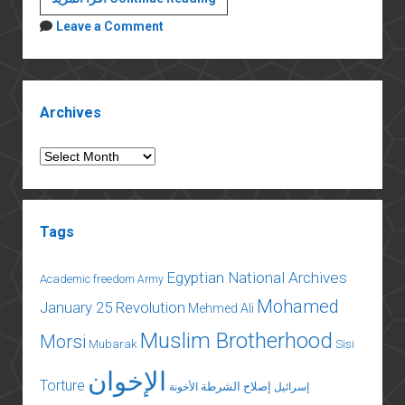
فلسطين
Leave a Comment
Sidebar
Archives
Archives
Tags
Egyptian National Archives
Academic freedom
Army
Mohamed
January 25 Revolution
Mehmed Ali
Muslim Brotherhood
Morsi
Mubarak
Sisi
الإخوان
Torture
إصلاح الشرطة
إسرائيل
الأخونة