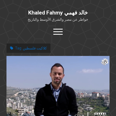
Khaled Fahmy خالد فهمي
خواطر عن مصر والشرق الأوسط والتاريخ
open
menu
twitter
facebook
كلاكيت فلسطين
Tag:
خلفية شخصية
كتابات أكاديمية
مقالات صحافية
بوستات من فيسبوك
مقابلات في الإعلام
Languages