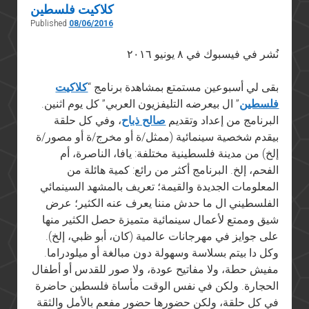
كلاكيت فلسطين
Published
08/06/2016
نُشر في فيسبوك في ٨ يونيو ٢٠١٦
بقى لي أسبوعين مستمتع بمشاهدة برنامج “
كلاكيت
فلسطين
” ال بيعرضه التليفزيون العربي” كل يوم اثنين.
البرنامج من إعداد وتقديم
صالح ذباح
، وفي كل حلقة
بيقدم شخصية سينمائية (ممثل/ة أو مخرج/ة أو مصور/ة
إلخ) من مدينة فلسطينية مختلفة: يافا، الناصرة، أم
الفحم، إلخ. البرنامج أكثر من رائع: كمية هائلة من
المعلومات الجديدة والقيمة؛ تعريف بالمشهد السينمائي
الفلسطيني ال ما حدش مننا يعرف عنه الكثير؛ عرض
شيق وممتع لأعمال سينمائية متميزة حصل الكثير منها
على جوايز في مهرجانات عالمية (كان، أبو ظبي، إلخ).
وكل دا بيتم بسلاسة وسهولة دون مبالغة أو ميلودراما.
مفيش حطة، ولا مفاتيح عودة، ولا صور للقدس أو أطفال
الحجارة. ولكن في نفس الوقت مأساة فلسطين حاضرة
في كل حلقة، ولكن حضورها حضور مفعم بالأمل والثقة