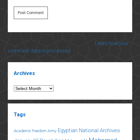
This site uses Akismet to reduce spam.
Learn how your
comment data is processed.
Sidebar
Archives
Archives
Tags
Egyptian National Archives
Academic freedom
Army