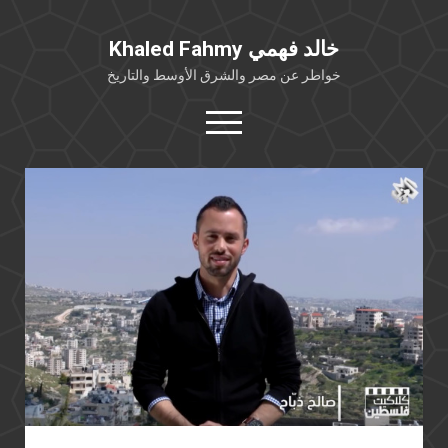
Khaled Fahmy خالد فهمي
خواطر عن مصر والشرق الأوسط والتاريخ
open
menu
twitter
facebook
خلفية شخصية
كتابات أكاديمية
مقالات صحافية
بوستات من فيسبوك
مقابلات في الإعلام
Languages