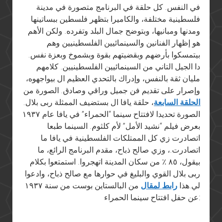
في النفس. كل حلقة في البرنامج متصورة في مدينة
فلسطينية مختلفة، والكاميرا بتظهر فلسطين ببساتينها
ومدنها ومبانيها، وبتوضح جمال البلد وتفرده. ولكن الأهم
هو إظهار الفنانين والسينمائيين الفلسطينيين وهم
بيتمسكوا بأرضهم وبقضيتهم بقوة وبشموخ وبعزة نفس.
دا الجيل التاني من السينمائيين الفلسطينيين. كلامهم
مليان ثقة بالنفس، وإدراك بالتحدي العظيم ال بيواجهوه،
وإصرار على تقديم فن جميل وراقي وصادق. الصورة من
الحلقة السابعة
، حلقة يافا ال بستضيف الممثلة ربى بلال.
الصورة تحديدا لافتتاح سينما “الحمراء” في يافا عام ١٩٣٧
بعرض فيلم “نشيد الأمل” لأم كلثوم. السينما طبعا
اتصادرت زي كل الممتلكات الفلسطينية في يافا ما
اتصادرت.، وزي صالح ذباح، مقدم البرنامج الرائع، ما
بيقول، ٨٥ ٪ من سكان المدينة اتهجروا. استمتعوا بكلام
ربى بلال القوي والبليغ في حوارها مع صالح ذباح، وادعوا
لي.هذا
رابط لمقال
من البالستاين بوست من سنة ١٩٣٧
عن حفل افتتاح سينما الحمراء: