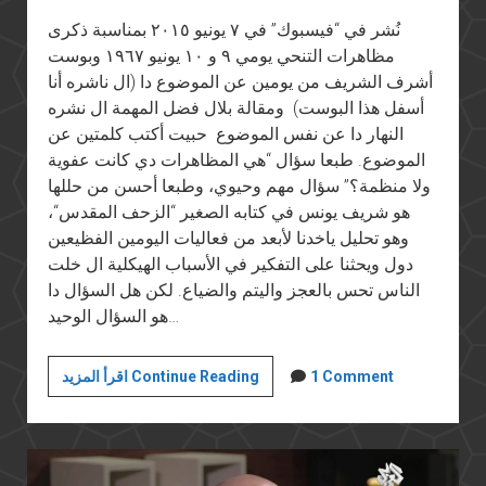
نُشر في “فيسبوك” في ٧ يونيو ٢٠١٥ بمناسبة ذكرى
مظاهرات التنحي يومي ٩ و ١٠ يونيو ١٩٦٧ وبوست
أشرف الشريف من يومين عن الموضوع دا (ال ناشره أنا
أسفل هذا البوست) ومقالة بلال فضل المهمة ال نشره
النهار دا عن نفس الموضوع حبيت أكتب كلمتين عن
الموضوع. طبعا سؤال “هي المظاهرات دي كانت عفوية
ولا منظمة؟” سؤال مهم وحيوي، وطبعا أحسن من حللها
هو شريف يونس في كتابه الصغير “الزحف المقدس“،
وهو تحليل ياخدنا لأبعد من فعاليات اليومين الفظيعين
دول ويحثنا على التفكير في الأسباب الهيكلية ال خلت
الناس تحس بالعجز واليتم والضياع. لكن هل السؤال دا
هو السؤال الوحيد…
هزيمة
1 Comment
اقرأ المزيد Continue Reading
يونيو
المستمرة
(١٥):
فين