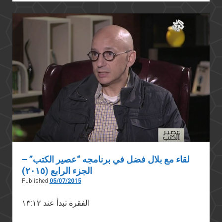
عن
دار
الوثائق
القومية
لقاء مع بلال فضل في برنامجه “عصير الكتب” –
الجزء الرابع (٢٠١٥)
Published
05/07/2015
الفقرة تبدأ عند ١٣:١٢