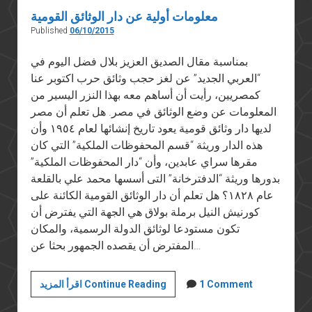
معلومات أولية عن دار الوثائق القومية
Published
06/10/2015
بمناسبة مقال الصديق العزيز بلال فضل اليوم في
“العربي الجديد” عن لغز حجب وثائق حرب اكتوبر عنا
كمصريين، رأيت أن أساهم معه بهذا النزر اليسير من
المعلومات عن وضع الوثائق في مصر. هل تعلم أن مصر
لديها دار وثائق قومية يعود تاريخ إنشائها لعام ١٩٥٤ وأن
هذه الدار وريثة “قسم المحفوظات الملكية” التي كان
مقرها سراي عابدين، وأن “دار المحفوظات الملكية”
بدورها وريثة “الدفترخانة” التى أسسها محمد علي بالقلعة
عام ١٨٢٨؟ هل تعلم أن دار الوثائق القومية الكائنة على
كورنيش النيل برملة بولاق هي الجهة التي يفترض أن
تكون مستودعا لوثائق الدولة الرسمية، والمكان
المفترض أن يقصده الجمهور بحثا عن…
معلومات
1 Comment
اقرأ المزيد Continue Reading
أولية