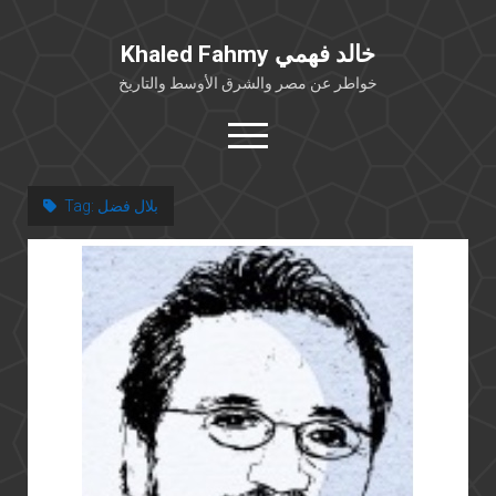
Khaled Fahmy خالد فهمي
خواطر عن مصر والشرق الأوسط والتاريخ
open
menu
twitter
facebook
بلال فضل
Tag:
خلفية شخصية
كتابات أكاديمية
مقالات صحافية
بوستات من فيسبوك
مقابلات في الإعلام
Languages