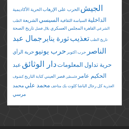
الجيش
الحرب على الإرهاب
الحرية الأكاديمية
الداخلية
السيسي
الشريعة
السياسة الثقافية
الطب
المجلس العسكري
تاريخ الصحة
القاهرة
الشرعي
بلال فضل
تعذيب
جمال عبد
ثورة يناير
تاريخ الطب
الناصر
حرب يونيو
حرية الرأي
حرب اكتوبر
دار الوثائق
حرية تداول المعلومات
عبد
الحكيم عامر
قصر العيني
كتابة التاريخ
كشوف
فلسطين
محمد علي
محمد
كل رجال الباشا
كلوت بك
العذرية
متاحف
مرسي