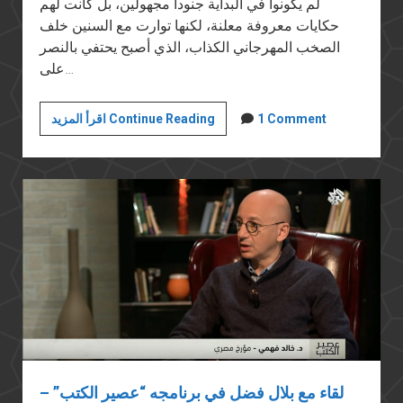
لم يكونوا في البداية جنوداً مجهولين، بل كانت لهم
حكايات معروفة معلنة، لكنها توارت مع السنين خلف
الصخب المهرجاني الكذاب، الذي أصبح يحتفي بالنصر
على…
متى
1 Comment
اقرأ المزيد Continue Reading
يتم
تحرير
نصر
أكتوبر
من
قبضة
خاطفيه؟
لقاء مع بلال فضل في برنامجه “عصير الكتب” –