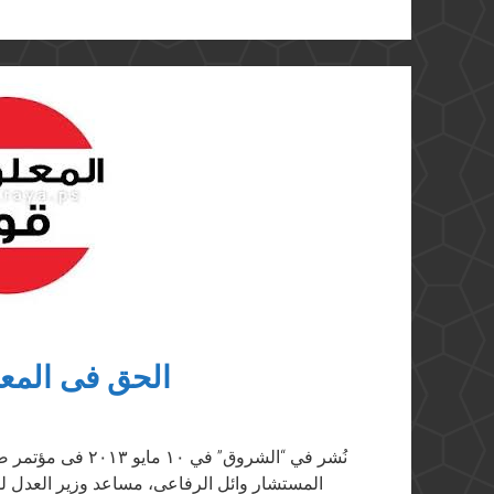
الحق فى المع
نُشر في “الشروق” ف
المستشار وائل الرفاعى، مساعد وزير العدل لش