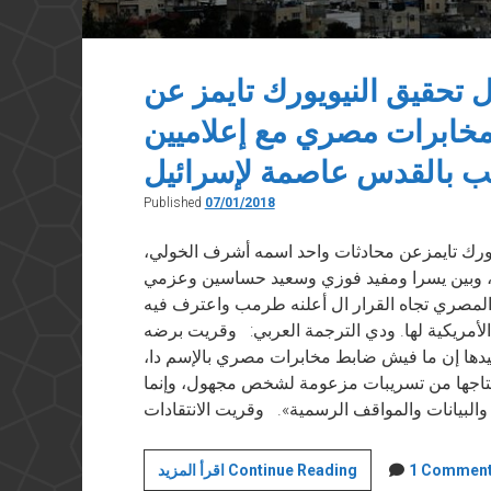
تحقيق النيويورك تايمز عن
خابرات مصري مع إعلاميين
 بالقدس عاصمة لإسرائيل
Published
07/01/2018
ويورك تايمزعن محادثات واحد اسمه أشرف الخولي،
يب، وبين يسرا ومفيد فوزي وسعيد حساسين وعزمي
 المصري تجاه القرار ال أعلنه طرمب واعترف فيه
لأمريكية لها. ودي الترجمة العربي: وقريت برضه
كيدها إن ما فيش ضابط مخابرات مصري بالإسم دا،
تنتاجها من تسريبات مزعومة لشخص مجهول، وإنما
ملاحظات
1 Commen
اقرأ المزيد Continue Reading