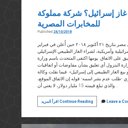
از إسرائيل؟ شركة مملوكة
للمخابرات المصرية
Published
24/10/2018
هذه مقالة كتبها حسام بهجت ونُشرت في مدى مصر بتاريخ ٢١ أكتوبر ٢٠١٨ حين أُعلن في فبراير
ئيلية وأمريكية، لشراء الغاز الطبيعي الإسرائيلي
 على الاتفاق. يومها اكتفى المتحدث باسم وزارة
ارة البترول أي تعليق بشأن مفاوضات أو اتفاقيات
ع الغاز الطبيعي إلى إسرائيل». فيما نقلت وكالة
-طلب عدم نشر اسمه- قوله إن الاتفاق الموقع،
والذي تبلغ قيمته 15 مليار دولار، لا يعني أن…
حسام
Leave a C
اقرأ المزيد Continue Reading
بهجت:
من
يشتري