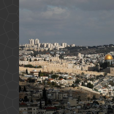
غاز
إسرائيل؟
شركة
مملوكة
للمخابرات
المصرية