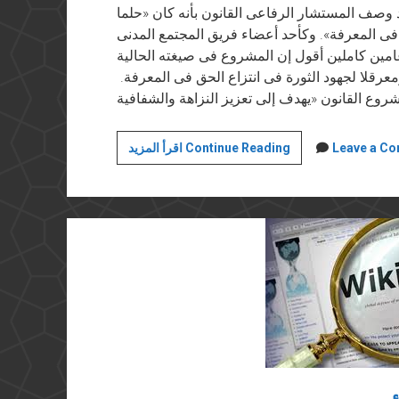
لإسرائيل
وصف المستشار الرفاعى القانون بأنه كان «حلما
ن فى المعرفة». وكأحد أعضاء فريق المجتمع المدنى
ين كاملين أقول إن المشروع فى صيغته الحالية
معرقلا لجهود الثورة فى انتزاع الحق فى المعرفة.
الحق
Leave a C
اقرأ المزيد Continue Reading
فى
المعلومات
أم
حجب
المعلومات؟