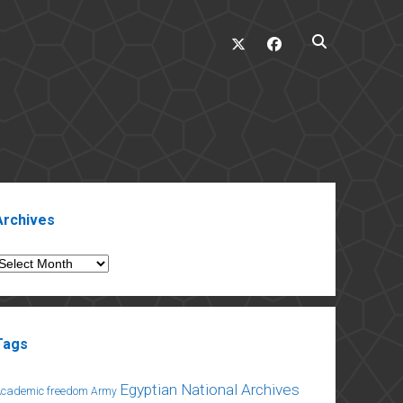
twitter
facebook
ebar
Archives
rchives
Tags
Egyptian National Archives
Academic freedom
Army