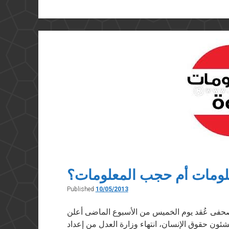
سريعة
حول
تحقيق
النيويورك
تايمز
عن
مكالمات
منسوبة
لضابط
مخابرات
مصري
مع
إعلاميين
مصريين
لومات أم حجب المعلومات؟
عن
اعتراف
Published
10/05/2013
طرمب
بالقدس
ي ١٠ مايو ٢٠١٣ فى مؤتمر صحفى عُقد يوم الخميس من الأسبوع الماضى أعلن
عاصمة
ئون حقوق الإنسان، انتهاء وزارة العدل من إعداد