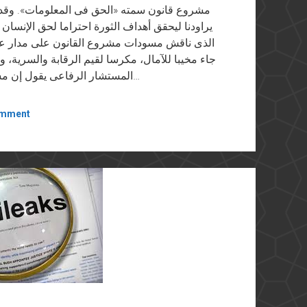
مشروع قانون سمته «الحق فى المعلومات». وقد 
يراودنا ليحقق أهداف الثورة احتراما لحق الإنسا
الذى ناقش مسودات مشروع القانون على مدار عام
جاء مخيبا للآمال، مكرسا لقيم الرقابة والسرية، و
المستشار الرفاعى يقول إن مشروع القانون «يهدف إلى تعزيز النزاهة والشفافية…
omment