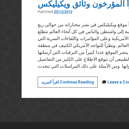
 المؤرخون وثائق ويكيليكس
Published
25/12/2010
في ٢٥ ديسمبر ٢٠١٠ منذ أن بدأ موقع ويكيليكس في نشر مختاراته من حوالي ربع
كية إلى واشنطن والناس في كل أنحاء العالم تتطلع
الأمريكية وعلى المؤامرات واللقاءات السرية التي
لعالم. ونظراً للتواجد الأمريكي الكثيف في منطقة
شر الموقع عددا كبيراً من البرقيات التي أرسلتها
طبيعى أن نتوقع الاطلاع على الكثير من التفاصيل
كيف
Leave a C
اقرأ المزيد Continue Reading
سيقرأ
المؤرخون
وثائق
ويكيليكس