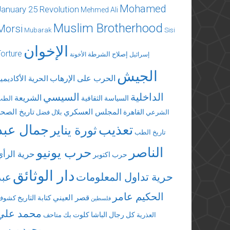
Mohamed
January 25 Revolution
Mehmed Ali
Muslim Brotherhood
Morsi
Mubarak
Sisi
الإخوان
Torture
إصلاح الشرطة
إسرائيل
الأخونة
الجيش
الحرب على الإرهاب
الحرية الأكاديمي
الداخلية
السيسي
الشريعة
السياسة الثقافية
الطب
المجلس العسكري
تاريخ الصحة
القاهرة
الشرعي
بلال فضل
تعذيب
جمال عبد
ثورة يناير
تاريخ الطب
الناصر
حرب يونيو
حرية الرأي
حرب اكتوبر
دار الوثائق
حرية تداول المعلومات
عبد
الحكيم عامر
قصر العيني
كتابة التاريخ
كشوف
فلسطين
محمد علي
كل رجال الباشا
كلوت بك
العذرية
متاحف
محمد مرسي