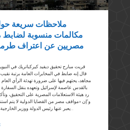
ملاحظات سريعة حول 
مكالمات منسوبة لضابط م
مصريين عن اعتراف طرمب
قريت مبارح تحقيق ديفيد كيركباتريك في الني
قال إنه ضابط في المخابرات العامة برتبة نق
مجاهد، يحثهم فيها على ضرورة تهدئة الرأي العام
بالقدس عاصمة لإسرائيل وتعهده بنقل السفارة ا
رد هيئة الاستعلامات المصرية على التحقيق، وتأ
و”إن «مواقف مصر من القضايا الدولية لا يتم اس
يعبر عنها رئيس الدولة ووزير الخارجية والبيانات والمواقف الرسمية». وقريت الانتقادات…
t