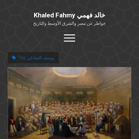
Khaled Fahmy خالد فهمي
خواطر عن مصر والشرق الأوسط والتاريخ
open
menu
twitter
facebook
يوسف الشاذلي
Tag:
خلفية شخصية
كتابات أكاديمية
مقالات صحافية
بوستات من فيسبوك
مقابلات في الإعلام
Languages