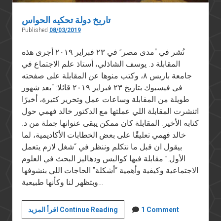
تاريخ دولة تحكيه الحواس
Published
08/03/2019
نُشر في “مدى مصر” في ٢٣ فبراير ٢٠١٩ أجرى هذه
المقابلة د. يوسف الشاذلي، أستاذ علم الاجتماع في
جامعة باريس ٨، وكتب منوها عن المقابلة على صفحته
في فيسبوك بتاريخ ٢٣ فبراير ٢٠١٩ قائلا: “بعد شهور
طويلة من المقابلة وساعات عمل وتحرير كتيرة، أخيرًا
اتنشرت المقابلة اللي عملتها مع الدكتور خالد فهمي حول
كتابه الأخير. المقابلة كان ممكن يبقى عنوانها جملة من د.
خالد فهمي تعليقًا على بعض الخطابات الأكاديمية، لما
بيقول ان قبل ما نتكلم وننظر في “شغل لازم يتعمل
الأول.” مقابلة فيها كواليس ودهاليز البحث في العلوم
الاجتماعية وكيفية وأهمية “أشكلة” الحاجات اللي بنشوفها
وبتظهر لنا وكأنها طبيعية…
تاريخ
1 Comment
اقرأ المزيد Continue Reading