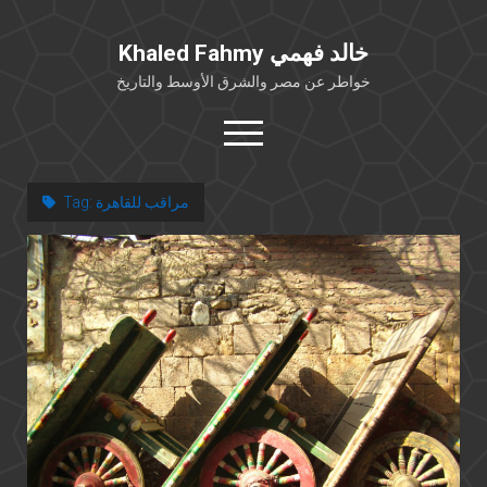
Khaled Fahmy خالد فهمي
خواطر عن مصر والشرق الأوسط والتاريخ
open
menu
twitter
facebook
مراقب للقاهرة
Tag:
خلفية شخصية
كتابات أكاديمية
مقالات صحافية
بوستات من فيسبوك
مقابلات في الإعلام
Languages