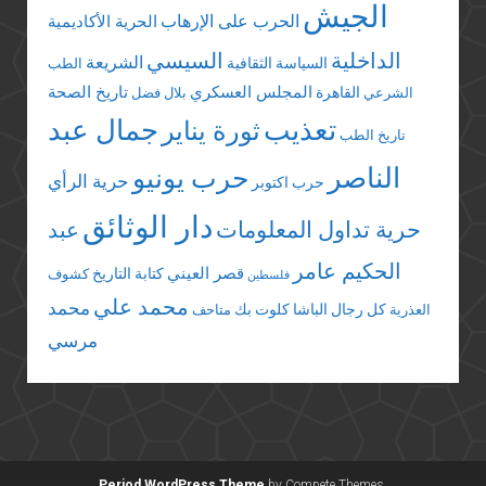
الجيش
الحرب على الإرهاب
الحرية الأكاديمية
الداخلية
السيسي
الشريعة
السياسة الثقافية
الطب
المجلس العسكري
تاريخ الصحة
القاهرة
الشرعي
بلال فضل
تعذيب
جمال عبد
ثورة يناير
تاريخ الطب
الناصر
حرب يونيو
حرية الرأي
حرب اكتوبر
دار الوثائق
حرية تداول المعلومات
عبد
الحكيم عامر
قصر العيني
كتابة التاريخ
كشوف
فلسطين
محمد علي
محمد
كل رجال الباشا
كلوت بك
العذرية
متاحف
مرسي
Period WordPress Theme
by Compete Themes.