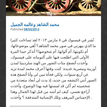
محمد الشاهد وعالمه الجميل
Published
08/03/2013
نُشر في فيسبوك في ٨ مارس ٢٠١٣ لقد تساءلت كثيرا
ما الذي يبهرني في صور محمد الشاهد؟ أهي موضوعاتها،
أم تكوينها، أم ألوانها، أم شخوصها؟ أتذكر جيدا المرة
الأولى التي اطلعت فيها على ألبوماته على فيسبوك،
وأخذت أتصفح مئات الصور من الهند سلردينيا لمدن
أوربية ومصرية عديدة. كنت وقتها أعرف محمد لمدة تزيد
عن أربع سنوات، ولكن فجأة تبين لي وأنا أتصفح هذه
الصور أنني اكتشفه من جديد، إذ بدت لي أبعاد متعددة من
شخصيته لم أكن قد لمستها فيه بهذا الوضوح، وأخذت
أراجع نفسي، كيف لم أنتبه من قبل لهذا الجمال وهذا
الإحساس المرهف وتلك الإنسانية المتدفقة ؟ وأخذت…