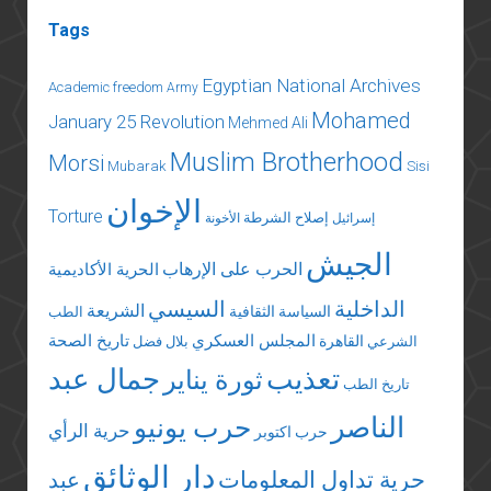
Tags
Egyptian National Archives
Academic freedom
Army
Mohamed
January 25 Revolution
Mehmed Ali
Muslim Brotherhood
Morsi
Mubarak
Sisi
الإخوان
Torture
إصلاح الشرطة
إسرائيل
الأخونة
الجيش
الحرب على الإرهاب
الحرية الأكاديمية
الداخلية
السيسي
الشريعة
السياسة الثقافية
الطب
المجلس العسكري
تاريخ الصحة
القاهرة
الشرعي
بلال فضل
تعذيب
جمال عبد
ثورة يناير
تاريخ الطب
الناصر
حرب يونيو
حرية الرأي
حرب اكتوبر
دار الوثائق
حرية تداول المعلومات
عبد