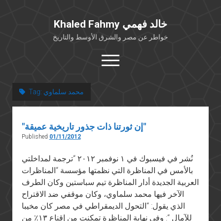
Khaled Fahmy خالد فهمي
خواطر عن مصر والشرق الأوسط والتاريخ
open
menu
twitter
facebook
محمد سلماوي
Tag:
خلفية شخصية
"إن ثورتنا ذات جذور تاريخية عميقة"
كتابات أكاديمية
Published
01/11/2012
مقالات صحافية
نُشر في فيسبوك في ١ نوفمبر ٢٠١٢ “ترجمة لمداخلتي
بوستات من فيسبوك
بالأمس في المناظرة التي نظمتها مؤسسة “المناظرات
مقابلات في الإعلام
العربية الجديدة أدار المناظرة تيم سباستين وكان الطرف
Languages
الآخر فيها محمد سلماوي، وكان موقفي ضد الاقتراح
الذي يقول: “التحول الديمقراطي في مصر كان مخيبا
للآمال “: وفي نهاية المناظرة تمكنت من إقناع ١٣٪ من