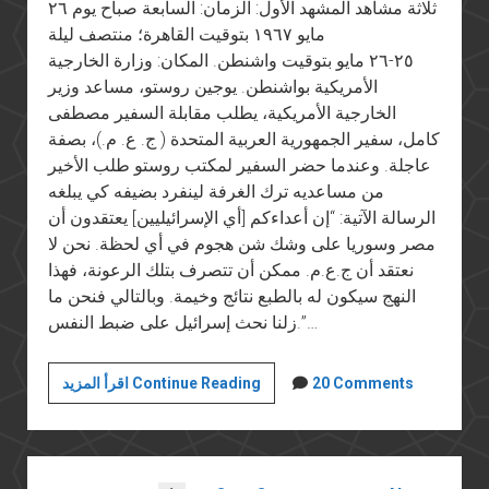
ثلاثة مشاهد المشهد الأول: الزمان: السابعة صباح يوم ٢٦
مايو ١٩٦٧ بتوقيت القاهرة؛ منتصف ليلة
٢٥-٢٦ مايو بتوقيت واشنطن. المكان: وزارة الخارجية
الأمريكية بواشنطن. يوجين روستو، مساعد وزير
الخارجية الأمريكية، يطلب مقابلة السفير مصطفى
كامل، سفير الجمهورية العربية المتحدة ( ج. ع. م.)، بصفة
عاجلة. وعندما حضر السفير لمكتب روستو طلب الأخير
من مساعديه ترك الغرفة لينفرد بضيفه كي يبلغه
الرسالة الآتية: “إن أعداءكم [أي الإسرائيليين] يعتقدون أن
مصر وسوريا على وشك شن هجوم في أي لحظة. نحن لا
نعتقد أن ج.ع.م. ممكن أن تتصرف بتلك الرعونة، فهذا
النهج سيكون له بالطبع نتائج وخيمة. وبالتالي فنحن ما
زلنا نحث إسرائيل على ضبط النفس.”…
هزيمة
20 Comments
اقرأ المزيد Continue Reading
يونيو
المستمرة
(٦):
الخطة