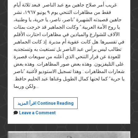
غريب أمر صلاح جاهين مع عبد الناصر. فبعد ثلاثة أيام
فقط من مظاهرات التنحي يوم ٩ يونيو ١٩٦٧، نشر
جاهين قصيدته الشهيرة “ناصر، ناصر، يا حرية، يا وطنية،
يا روح الأمة العربية.” وكانت الجماهير قد خرجت بمئات
الآلاف للشوارع والميادين في مظاهرات احتارت الأقلم
في تفسيرها: هل كانت عفوية أم مدبرة. إذ كانت الجماهير
تطالب ليس برأس عبد الناصر بل تستغيث به وتستجديه
للعودة عن قرار التنحي الذي أعلنه من سويعات قصيرة
على التليفزيون. وهذه بعض صور المظاهرات. وهذه بعض
شعارات المظاهرات : وهذا تسجيل الاستوديو لأغنية “ناصر
يا حرية” كما لحنها كمال الطويل وغناها عبد الحليم حافظ.
ولكن وربما…
جاهين
اقرأ المزيد Continue Reading
وناصر
Leave a Comment