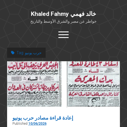
Khaled Fahmy خالد فهمي
خواطر عن مصر والشرق الأوسط والتاريخ
open
menu
twitter
facebook
حرب يونيو
Tag:
خلفية شخصية
كتابات أكاديمية
مقالات صحافية
بوستات من فيسبوك
مقابلات في الإعلام
Languages
إعادة قراءة مصادر حرب يونيو
Published
10/06/2026