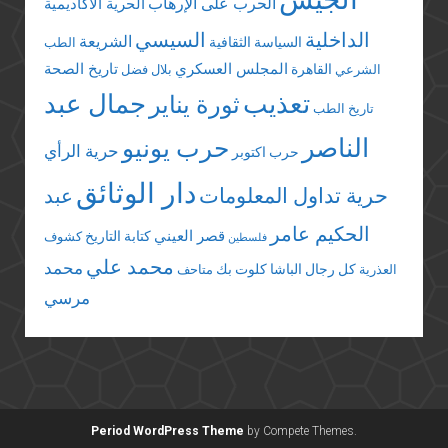
الحرب على الإرهاب
الحرية الأكاديمية
الداخلية
السيسي
الشريعة
السياسة الثقافية
الطب
المجلس العسكري
تاريخ الصحة
القاهرة
الشرعي
بلال فضل
تعذيب
جمال عبد
ثورة يناير
تاريخ الطب
الناصر
حرب يونيو
حرية الرأي
حرب اكتوبر
دار الوثائق
حرية تداول المعلومات
عبد
الحكيم عامر
قصر العيني
كتابة التاريخ
كشوف
فلسطين
محمد علي
محمد
كل رجال الباشا
كلوت بك
العذرية
متاحف
مرسي
Period WordPress Theme
by Compete Themes.