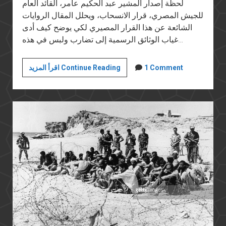
لحظة إصدار المشير عبد الحكيم عامر، القائد العام
للجيش المصري، قرار الانسحاب، ويحلل المقال الروايات
الشائعة عن هذا القرار المصيري لكي يوضح كيف أدى
غياب الوثائق الرسمية إلى تضارب ولبس في هذه…
هزيمة
1 Comment
اقرأ المزيد Continue Reading
يونيو
المستمرة
(١٣):
عنب
وبصل:
عبد
الحكيم
عامر
وقرار
الانسحاب