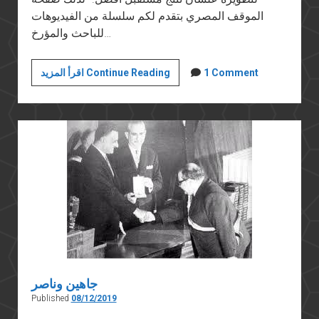
الموقف المصري بتقدم لكم سلسلة من الفيديوهات
للباحث والمؤرخ…
هزيمة
1 Comment
اقرأ المزيد Continue Reading
يونيو
المستمرة..
سلسلة
مع
الدكتور
خالد
فهمي
على
صفحة
الموقف
المصري
جاهين وناصر
Published
08/12/2019