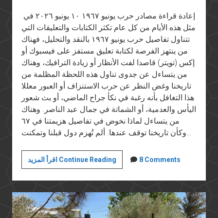
إعادة قراءة مصادر حرب يونيو ١٩٦٧ ١٠ يونيو ٢٠٢٦ في
مثل هذه الأيام من كل عام تكثر الكتابات والتعليقات التي
تتناول تفاصيل حرب يونيو ١٩٦٧ بالنقد والتحليل، فهناك
من ينتهز الفرصة لكتابة تعليق مستفز على فيسبوك أو
إكس (تويتر) قاصدا لفت الأنظار أو زيادة الترافيك، وهناك
من يتساءل عن جدوى تناول هذه اللحظة المظلمة من
تاريخنا وغض النظر عن حرب الاستنزاف أو العبور معللا
هذا التغافل بأنه رغبة في نكأ جراح الماضي، أو بث شعور
اليأس والعدمية، أو الشماتة في جمال عبد الناصر. وهناك
من يتساءل لماذا نخوض في تفاصيل هزيمتنا في ٦٧
وكأن تاريخنا توقف عندها. ألم تُهزم دول قبلنا وتمكنت…
إعادة
8 Comments
اقرأ المزيد Continue Reading
قراءة
مصادر
حرب
يونيو