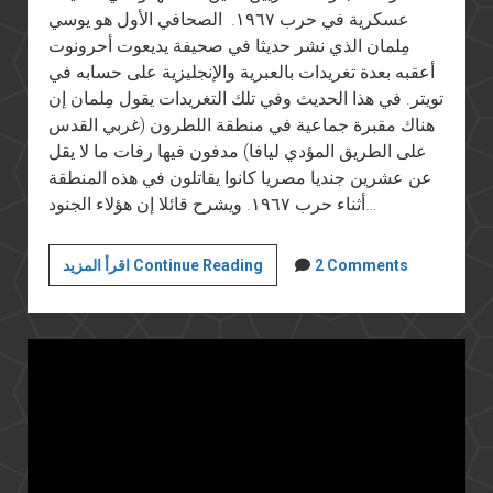
عسكرية في حرب ١٩٦٧. الصحافي الأول هو يوسي
مِلمان الذي نشر حديثا في صحيفة يديعوت أحرونوت
أعقبه بعدة تغريدات بالعبرية والإنجليزية على حسابه في
تويتر. في هذا الحديث وفي تلك التغريدات يقول مِلمان إن
هناك مقبرة جماعية في منطقة اللطرون (غربي القدس
على الطريق المؤدي ليافا) مدفون فيها رفات ما لا يقل
عن عشرين جنديا مصريا كانوا يقاتلون في هذه المنطقة
أثناء حرب ١٩٦٧. ويشرح قائلا إن هؤلاء الجنود…
كيف
2 Comments
اقرأ المزيد Continue Reading
نكرم
جنود
الصاعقة
اللذين
حاربوا
داخل
الأراضي
المحتلة