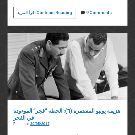
هزيمة
9 Comments
اقرأ المزيد Continue Reading
يونيو
المستمرة
(٨):
بحق
الدم،
تيران
وصنافير
مصرية
هزيمة يونيو المستمرة (٦): الخطة “فجر” الموءودة
في الفجر
Published
30/05/2017