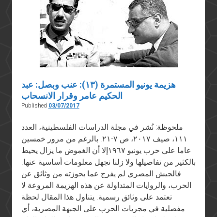
الجيش
المصري
في
حزيران
١٩٦٧
هزيمة يونيو المستمرة (١٣): عنب وبصل: عبد
الحكيم عامر وقرار الانسحاب
Published
03/07/2017
ملحوظة: نُشر في مجلة الدراسات الفلسطينية، العدد
١١١، صيف ٢٠١٧، ص ٧-٢١. بالرغم من مرور خمسين
عاما على حرب يونيو ١٩٦٧إلا أن الغموض ما يزال يحيط
بالكثير من تفاصيلها ولا زلنا نجهل معلومات أساسية عنها.
فالجيش المصري لم يفرج عما بحوزته من وثائق عن
الحرب، والروايات المتداولة عن هذه الهزيمة المروعة لا
تعتمد على وثائق رسمية. يتناول هذا المقال لحظة
مفصلية في مجريات الحرب على الجبهة المصرية، أي