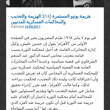
هزيمة يونيو المستمرة (١١): الهزيمة والتعذيب
والمحاكمات العسكرية للمدنيين
Published
10/09/2017
في يوم ٧ يناير ١٩٦٨ صُدم المصريون بخبر في الصفحة
الأولى من “الأهرام” يقول إن حسين عليش، وكيل
إدارة المخابرات العامة، قد أحيل لمحكمة الثورة بسبب
قيامه بتعذيب محامي اسمه الدكتور عبد المنعم
الشرقاوي في قضية سياسية. وعندما أحالت المخابرات
العامة هذه القضية السياسية لمحكمة عسكرية تبين
للمحكمة العسكرية أن المحامي كان قد تعرض للتعذيب،
وأن اعترافاته كانت وليدة ذلك التعذيب، فحكمت ببراءته.
لذلك، وكما قالت “الأهرام”، فقد تقرر “إجراء تحقيق
شامل في عملية التعذيب ذاتها وتقديم المسئولين عنها
للمحاكمة أمام محكمة الثورة باعتبار أن الإقدام عليه
جريمة ضد الثورة قبل أن تكون جريمة ضد الفرد الذي
يتعرض لها.” أما سبب المفاجأة…