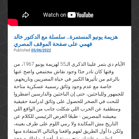
في
١٩٦٧؟
هزيمة يونيو المستمرة.. سلسلة مع الدكتور خالد
فهمي على صفحة الموقف المصري
Published
05/06/2022
الأيام دي بتمر علينا الذكرى الـ55 لهزيمة يونيو 1967، من
وقتها كان نادر جدًا وجود نقاش مجتمعي واضح عنها
بالرغم من تأثيرها الكبير في حياة المصريين وتاريخهم،
خاصة مع عدم وجود وثائق رسمية عسكرية متاحة
للجمهور وللباحثين، حتى إن الباحثين والدارسين اضطروا
للنحت في الصخر للحصول على وثائق لدراسة حقيقية
ومنطقية عن الحرب اللي شكلت جانب من الواقع اللي
بيعيشه المصريين.- طبعًا الغرض الرئيسي للكلام عن
التاريخ مش المكايدة ولا رمي اللوم على طرف بعينه،
ولكن دا أول الطريق لفهم واقعنا وبالتالي الاستفادة منها
لتطويره علشان ننتج مستقبل أفضل.- لذلك صفحة