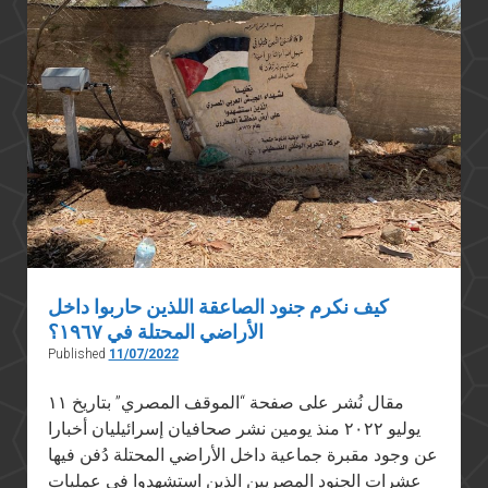
كيف نكرم جنود الصاعقة اللذين حاربوا داخل
الأراضي المحتلة في ١٩٦٧؟
Published
11/07/2022
مقال نُشر على صفحة “الموقف المصري” بتاريخ ١١
يوليو ٢٠٢٢ منذ يومين نشر صحافيان إسرائيليان أخبارا
عن وجود مقبرة جماعية داخل الأراضي المحتلة دُفن فيها
عشرات الجنود المصريين الذين استشهدوا في عمليات