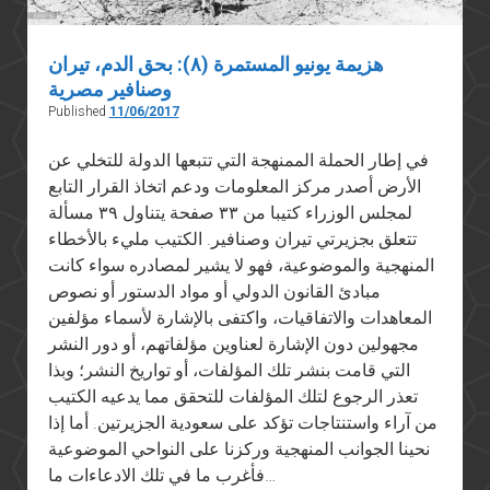
هزيمة يونيو المستمرة (٨): بحق الدم، تيران
وصنافير مصرية
Published
11/06/2017
في إطار الحملة الممنهجة التي تتبعها الدولة للتخلي عن
الأرض أصدر مركز المعلومات ودعم اتخاذ القرار التابع
لمجلس الوزراء كتيبا من ٣٣ صفحة يتناول ٣٩ مسألة
تتعلق بجزيرتي تيران وصنافير. الكتيب مليء بالأخطاء
المنهجية والموضوعية، فهو لا يشير لمصادره سواء كانت
مبادئ القانون الدولي أو مواد الدستور أو نصوص
المعاهدات والاتفاقيات، واكتفى بالإشارة لأسماء مؤلفين
مجهولين دون الإشارة لعناوين مؤلفاتهم، أو دور النشر
التي قامت بنشر تلك المؤلفات، أو تواريخ النشر؛ وبذا
تعذر الرجوع لتلك المؤلفات للتحقق مما يدعيه الكتيب
من آراء واستنتاجات تؤكد على سعودية الجزيرتين. أما إذا
نحينا الجوانب المنهجية وركزنا على النواحي الموضوعية
فأغرب ما في تلك الادعاءات ما…