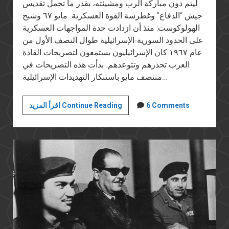
ليتم دون مباركة الرب ومشيئته، بقدر ما تحمل تقديس
جيش “الدفاع” وغطرسة القوة العسكرية. مايو ٦٧ وشبح
الهولوكوست: منذ أن ازدادت حدة المواجهات العسكرية
على الحدود السورية-الإسرائيلية طوال النصف الأول من
عام ١٩٦٧ كان الإسرائيليون يستمعون لتصريحات القادة
العرب تحذرهم وتتوعدهم. بدأت هذه التصريحات في
منتصف مايو باستنكار التهديدات الإسرائيلية…
هزيمة
6 Comments
اقرأ المزيد Continue Reading
يونيو
المستمرة
(١٢):
السردية
الإسرائيلية