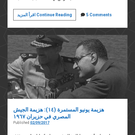
هزيمة
5 Comments
اقرأ المزيد Continue Reading
يونيو
المستمرة
(١١):
الهزيمة
والتعذيب
والمحاكمات
العسكرية
للمدنيين
هزيمة يونيو المستمرة (١٤): هزيمة الجيش
المصري في حزيران ١٩٦٧
Published
02/09/2017