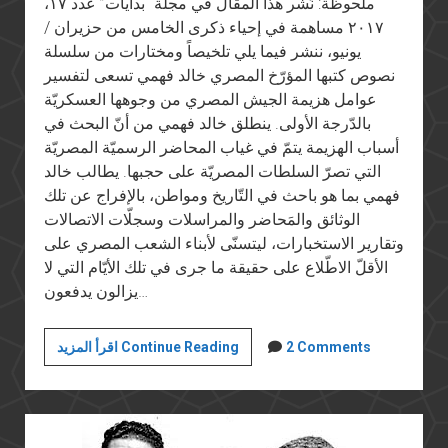
ملحوظة: نُشر هذا المقال في مجلة “بدايات” عدد ١٧،
٢٠١٧ مساهمة في إحياء ذكرى الخامس من حزيران /
يونيو، ننشر فيما يلي تلخيصاً ومختارات من سلسلة
نصوص كتبها المؤرّخ المصري خالد فهمي تسعى لتفسير
عوامل هزيمة الجيش المصري من وجوهها العسكريّة
بالدّرجة الأولى. ينطلق خالد فهمي من أنّ البحث في
أسباب الهزيمة يتمّ في غياب المحاضر الرسميّة المصريّة
التي تصرّ السلطات المصريّة على حجبها. يطالب خالد
فهمي بما هو باحث في التّاريخ ومواطن، بالإفراج عن تلك
الوثائق والمَحاضر والمراسلات وسجلّات الاتصالات
وتقارير الاستخبارات، ليتسنّى لأبناء الشعب المصري على
الأقلّ الاطّلاع على حقيقة ما جرى في تلك الأيّام التي لا
يزالون يدفعون…
هزيمة
2 Comments
اقرأ المزيد Continue Reading
يونيو
المستمرة
(١٤):
هزيمة