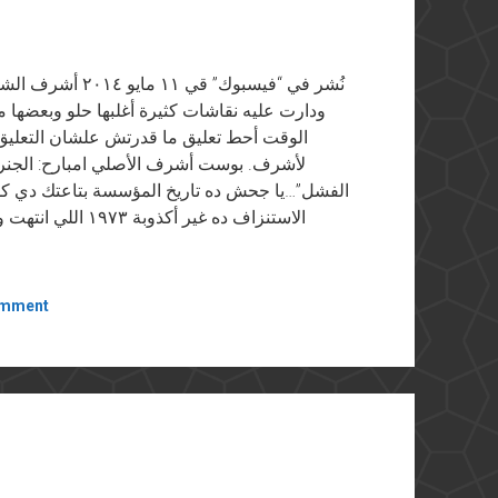
نُشر في “فيسبوك”
ودارت عليه نقاشات كثيرة أغلبها حلو وبعضها م
الوقت أحط تعليق ما قدرتش علشان التعليق
لأشرف. بوست أشرف الأصلي امبارح: الجنرال
omment