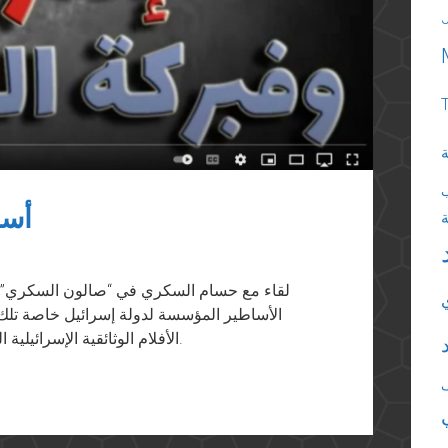
ة
أسا
لقاء مع حسام السكري في “صالون السكري” ع
الأفلام الوثائقية الإسرائيلية المتعلقة بمذبحة الطنطورة عام ١٩٤٨ وحرب ١٩٦٧.