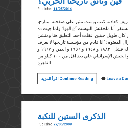
فين وثائق تاريخنا الحربي؟
Published
11/05/2014
 قي ١١ مايو ٢٠١٤ أشرف الشريف كعادته كتب بوست مثير على صفحته امبارح،
ستفز. أنا ملحقتش البوست “ع الهوا” ولما جيت ده
 كان طويل حبتين. فقلت أحط التعليق هنا ومنشن
 المعتوه : “انا قادم من مؤسسة تاريخها لا يعرف
الفشل”…يا جحش ده تاريخ المؤسسة بتاعتك دي كله فشل : ١٨٨٢ و ١٩٤٨ و ١٩٥٦ و اليمن و ١٩٦٧ و
الاستنزاف ده غير أكذوبة ١٩٧٣ اللي انتهت و الجيش الإسرائيلي علي بعد اقل من ١٠٠ كيلو من
القاهرة…
فين
Leave a C
اقرأ المزيد Continue Reading
وثائق
تاريخنا
الحربي؟
الذكرى الستين للنكبة
Published
29/05/2008