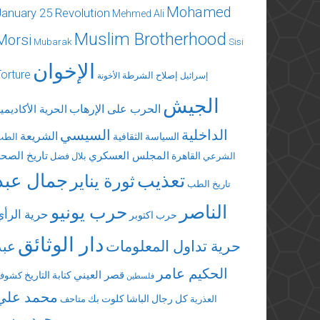
Mohamed
January 25 Revolution
Mehmed Ali
Muslim Brotherhood
Morsi
Mubarak
Sisi
الإخوان
Torture
إصلاح الشرطة
إسرائيل
الأخونة
الجيش
الحرب على الإرهاب
الحرية الأكاديمي
الداخلية
السيسي
الشريعة
السياسة الثقافية
الطب
المجلس العسكري
تاريخ الصحة
القاهرة
الشرعي
بلال فضل
تعذيب
جمال عبد
ثورة يناير
تاريخ الطب
الناصر
حرب يونيو
حرية الرأي
حرب اكتوبر
دار الوثائق
حرية تداول المعلومات
عبد
الحكيم عامر
قصر العيني
كتابة التاريخ
كشوف
فلسطين
محمد علي
كل رجال الباشا
كلوت بك
العذرية
متاحف
محمد مرسي