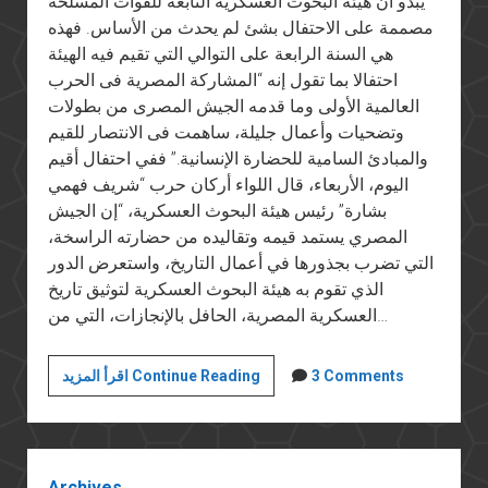
يبدو أن هيئة البحوث العسكرية التابعة للقوات المسلحة
مصممة على الاحتفال بشئ لم يحدث من الأساس. فهذه
هي السنة الرابعة على التوالي التي تقيم فيه الهيئة
احتفالا بما تقول إنه “المشاركة المصرية فى الحرب
العالمية الأولى وما قدمه الجيش المصرى من بطولات
وتضحيات وأعمال جليلة، ساهمت فى الانتصار للقيم
والمبادئ السامية للحضارة الإنسانية.” ففي احتفال أقيم
اليوم، الأربعاء، قال اللواء أركان حرب “شريف فهمي
بشارة” رئيس هيئة البحوث العسكرية، “إن الجيش
المصري يستمد قيمه وتقاليده من حضارته الراسخة،
التي تضرب بجذورها في أعمال التاريخ، واستعرض الدور
الذي تقوم به هيئة البحوث العسكرية لتوثيق تاريخ
العسكرية المصرية، الحافل بالإنجازات، التي من…
الاحتفال
3 Comments
اقرأ المزيد Continue Reading
باللاشئ
Sidebar
Archives