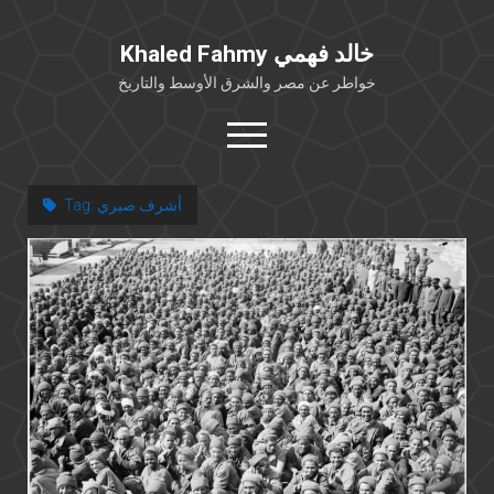
Khaled Fahmy خالد فهمي
خواطر عن مصر والشرق الأوسط والتاريخ
open
menu
twitter
facebook
أشرف صبري
Tag:
خلفية شخصية
كتابات أكاديمية
مقالات صحافية
بوستات من فيسبوك
مقابلات في الإعلام
Languages