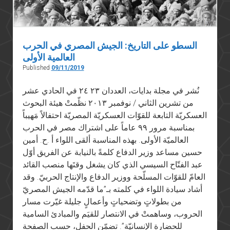
السطو على التاريخ: الجيش المصري في الحرب
العالمية الأولى
Published
09/11/2019
نُشر في مجلة بدايات، العددان ٢٣ ٢٤ في الحادي عشر
من تشرين الثاني / نوفمبر ٢٠١٣ نظّمتْ هيئة البحوث
العسكريّة التابعة للقوّات العسكريّة المصريّة احتفالاً مَهيباً
بمناسبة مرور ٩٩ عاماً على اشتراك مصر في الحرب
العالميّة الأولى. بهذه المناسبة ألقى اللواء أ .ح. أمين
حسين مساعد وزير الدفاع كلمةً بالنيابة عن الفريق أوّل
عبد الفتّاح السيسي الذي كان يشغل وقتَها منصب القائد
العامّ للقوّات المسلّحة ووزير الدفاع والإنتاج الحربيّ. وقد
أشاد سيادة اللواء في كلمته بـ”ما قدّمه الجيش المصريّ
من بطولاتٍ وتضحياتٍ وأعمالٍ جليلة غيّرت مسار
الحروب، وساهمتْ في الانتصار للقيَم والمبادئ السامية
للحضارة الإنسانيّة”. تضمّن الحفل، حسب الصفحة