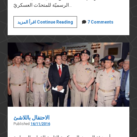
الرسميّة للمتحدّث العسكريّ…
السطو
7 Comments
اقرأ المزيد Continue Reading
على
التاريخ:
الجيش
المصري
في
الحرب
العالمية
الأولى
الاحتفال باللاشئ
Published
16/11/2016