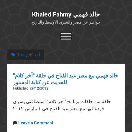
Khaled Fahmy خالد فهمي
خواطر عن مصر والشرق الأوسط والتاريخ
open
menu
twitter
facebook
آخر كلام
Tag:
خلفية شخصية
خالد فهمي مع معتز عبد الفتاح في حلقة "آخر كلام"
كتابات أكاديمية
للحديث عن كتابة الدستور
مقالات صحافية
Published
29/12/2012
بوستات من فيسبوك
حلقة من حلقات برنامج “آخر كلام” استضافني يسري
مقابلات في الإعلام
فودة فيها مع معتز عبد الفتاح في ١ مارس ٢٠١٢
Languages
Leave a Comment