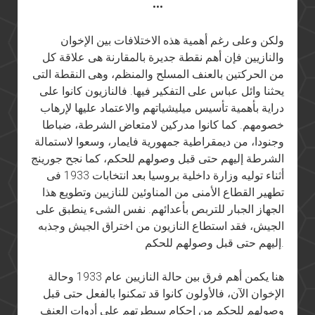
•••
ولكن وعلى رغم أهمية هذه الاختلافات بين الإخوان
والنازيين فإن أهم نقطة جديرة بالمقارنة هى علاقة كل
من الحركتين بالعنف المسلح والمنظم، وهى النقطة التى
يحثنا وائل عباس على التفكير فيها. فالنازيون كانوا على
دراية بأهمية تأسيس ميليشياتهم والاعتماد عليها لإرهاب
خصومهم. كما كانوا مدركين لامتعاض الشرطة، ضباطا
وجنودا، من ديمقراطية جمهورية فايمار، وسعوا لاستمالة
الشرطة إليهم حتى قبل وصولهم للحكم، كما نجح جورينج
أثناء توليه وزارة داخلية بروسيا بعد انتخابات 1933 فى
تطهير القطاع الأمنى من المناوئين للنازيين وتطويع هذا
الجهاز الجبار للتربص بأعدائهم. نفس الشىء ينطبق على
الجيش، فقد استطاع النازيون من اختراق الجيش وجذبه
إليهم حتى قبل وصولهم للحكم.
هنا يكمن أهم فرق بين حالة النازيين عام 1933 وحالة
الإخوان الآن، فالأولون كانوا قد تمكنوا بالفعل حتى قبل
وصولهم للحكم من إحكام سيطرتهم على أدوات العنف