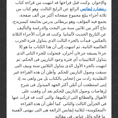
والإخوان. وكنت قبل قراءتها قد انتهيت من قراءة كتاب
ريتشارد إيفانس
الرائع عن الرايخ الثالث، وهو كتاب من
ثلاثة أجزاء يبلغ مجموع صفحاته أكثر من ألف صفحة،
يجمع فيه المؤلف، وهو بريطانى يدرس بجامعة كيمبريدج،
نتاج أكثر من ثلاثين سنة من البحث والدراسة والتأليف
عن التاريخ الحديث لألمانيا. وكنت قد قرأت الأجزاء الثلاثة
بالعكس، فبدأت بالجزء الثالث الذى يتناول فترة الحرب
العالمية الثانية، ثم انتبهت إلى أن هذا الكتاب ما هو إلا
جزءا يسبقه جزءان آخران، فتحولت للجزء الثانى الذى
يتناول الثلاثينيات أى فترة وجود النازيين فى الحكم، ثم
انتهيت بالجزء الأول الذى يتناول الثلاثين سنة ونيف التى
سبقت وصول النازيين للحكم. وأظن أن هذه القراءة غير
التقليدية زادت من إعجابى بالكتاب بل من ولعى به، إذ
إننى استطعت أن أثمّن أكثر الجهد المبذول فى شرح
إرهاصات وصول النازيين للحكم بعد أن وقفت على
الأهوال والفظائع التى ارتكبوها، والتى كنت قد قرأت عنها
فى الجزأين الثالث والثانى. كما أظن أن هذه القراءة
«المعكوسة» لثلاثية إيفانس الرائعة هى التى نبهتنى لأهمية
ما قاله وائل عباس فى مقالته.