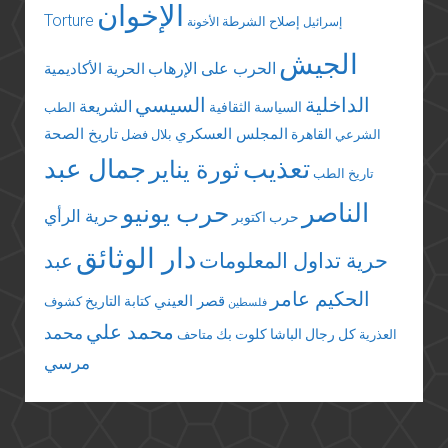
الإخوان
Torture
إصلاح الشرطة
إسرائيل
الأخونة
الجيش
الحرب على الإرهاب
الحرية الأكاديمية
الداخلية
السيسي
الشريعة
السياسة الثقافية
الطب
المجلس العسكري
تاريخ الصحة
القاهرة
الشرعي
بلال فضل
تعذيب
جمال عبد
ثورة يناير
تاريخ الطب
الناصر
حرب يونيو
حرية الرأي
حرب اكتوبر
دار الوثائق
حرية تداول المعلومات
عبد
الحكيم عامر
قصر العيني
كتابة التاريخ
كشوف
فلسطين
محمد علي
محمد
كل رجال الباشا
كلوت بك
العذرية
متاحف
مرسي