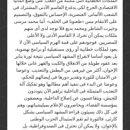
الملكات الخطابية التى مكنته من اللعب على وضع ألمانيا
الاقتصادى الحرج لكى يدغدغ القاسم الأدنى المشترك فى
الشعب الألمانى: العنصرية، الإحساس بالتفوق، والتصميم
على الانتقام ممن «طعنونا فى الخلف». أما محمد مرسى
وخيرت الشاطر ومحمد بديع فلا توجد لدى أى منهم
ملكات يمكن أن تحرك لا القاسم الأدنى ولا الأعلى
للمصريين. فوجودهم على قمة الهرم السياسى الآن لا
يعود لملكات خطابية أو رؤى مستقبلية أو برامج نهضوية،
بل يعود أساسا لانفراج المشهد السياسى نتيجة ثورة يناير
بعد عقود طويلة من الانغلاق والكبت والقهر عانى خلالها
الإخوان، أكثر من غيرهم، من البطش والتعذيب. وعوضا
عن الامتنان للثورة وتقدير دورها فى إيصالهم للحكم،
وعوضا عن البدء فى تنفيذ أهم مطالبها وهو تفكيك آلة
التعذيب المتمثلة فى الداخلية نراهم الآن يتوددون
للجيش، ويتقاعسون عن إصلاح الداخلية، ويعصفون
بمؤسسة القضاء، ويحاصرون الإعلام بميليشياتهم، وهم
فى كل ذلك يسيئون قراءة المشهد السياسى بشكل
كارثى، فالثورة لم تقم لاستبدال الحزب الوطنى
بالإخوان، ولا يمكن أن تختزل فى الصندوقراطية، بل