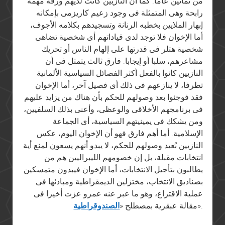
من ثمانين عاما. كما أن النازيين كانت لديهم ورقة مهمة
رابحة وهى المتمثلة فى وجود زعيم كاريزمى بإمكانه
إبهار الملايين بخطبه الرنانة وتسجيدهم بكلامه الأجوف،
أما الإخوان فلا توجد لدى قياداتهم أى شخصية تضاهى
شخصية هتلر فى قدرتها على إلهام الناس أو تحريك
مشاعرهم، سلبا أو إيجابا. فارق ثالث يتمثل فى أن
النازيين كانوا بالفعل أكثر الفصائل السياسية الألمانية
تطرفا، لا ينازعهم فى ذلك أى فصيل آخر، أما الإخوان
فقد فوجئوا بعد وصولهم للحكم بأن هناك من يزايد عليهم
فى برنامجهم الأخلاقى والوعظى، وأعنى بذلك السلفيين،
ومن يشكك فى يمينيتهم السياسية، أى الجماعة
الإسلامية. أما أهم فارق فهو أن الإخوان اليوم، عكس
النازيين بُعيد وصولهم للحكم، لا يبدو أنهم يسعون لمنع أية
انتخابات مقبلة، بل إن خصومهم الليبراليين هم من
يطالبون بتأجيل الانتخابات، أما الإخوان فيبدون متمسكين
بصناديق الانتخاب، مختزلين الديمقراطية ومبادئها فى
عملية الاقتراع، وهو ما عبر عنه عمرو عزت أخيرا فى
».
مقالة عبقرية بمصطلح «
الصندوقراطية