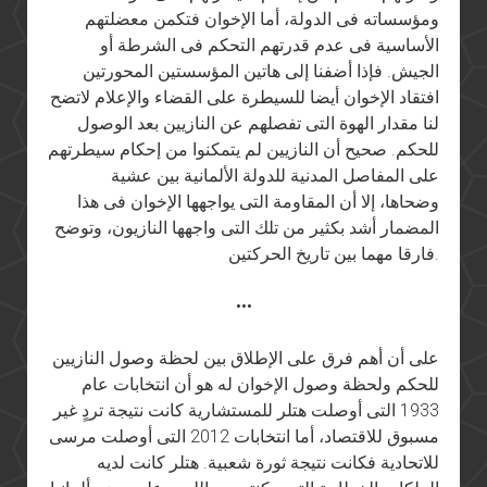
ومؤسساته فى الدولة، أما الإخوان فتكمن معضلتهم
الأساسية فى عدم قدرتهم التحكم فى الشرطة أو
الجيش. فإذا أضفنا إلى هاتين المؤسستين المحورتين
افتقاد الإخوان أيضا للسيطرة على القضاء والإعلام لاتضح
لنا مقدار الهوة التى تفصلهم عن النازيين بعد الوصول
للحكم. صحيح أن النازيين لم يتمكنوا من إحكام سيطرتهم
على المفاصل المدنية للدولة الألمانية بين عشية
وضحاها، إلا أن المقاومة التى يواجهها الإخوان فى هذا
المضمار أشد بكثير من تلك التى واجهها النازيون، وتوضح
فارقا مهما بين تاريخ الحركتين.
•••
على أن أهم فرق على الإطلاق بين لحظة وصول النازيين
للحكم ولحظة وصول الإخوان له هو أن انتخابات عام
1933 التى أوصلت هتلر للمستشارية كانت نتيجة تردٍ غير
مسبوق للاقتصاد، أما انتخابات 2012 التى أوصلت مرسى
للاتحادية فكانت نتيجة ثورة شعبية. هتلر كانت لديه