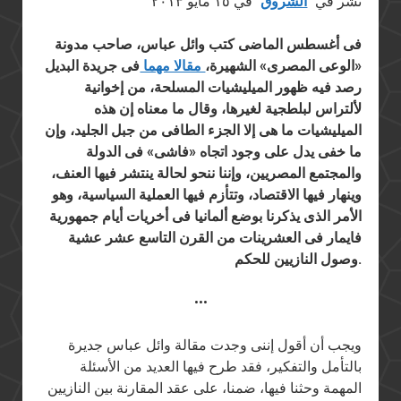
نُشر في “
الشروق
” في ١٥ مايو ٢٠١٣
فى أغسطس الماضى كتب وائل عباس، صاحب مدونة
«الوعى المصرى» الشهيرة،
مقالا مهما
فى جريدة البديل
رصد فيه ظهور الميليشيات المسلحة، من إخوانية
لألتراس لبلطجية لغيرها، وقال ما معناه إن هذه
الميليشيات ما هى إلا الجزء الطافى من جبل الجليد، وإن
ما خفى يدل على وجود اتجاه «فاشى» فى الدولة
والمجتمع المصريين، وإننا ننحو لحالة ينتشر فيها العنف،
وينهار فيها الاقتصاد، وتتأزم فيها العملية السياسية، وهو
الأمر الذى يذكرنا بوضع ألمانيا فى أخريات أيام جمهورية
فايمار فى العشرينات من القرن التاسع عشر عشية
وصول النازيين للحكم.
•••
ويجب أن أقول إننى وجدت مقالة وائل عباس جديرة
بالتأمل والتفكير، فقد طرح فيها العديد من الأسئلة
المهمة وحثنا فيها، ضمنا، على عقد المقارنة بين النازيين