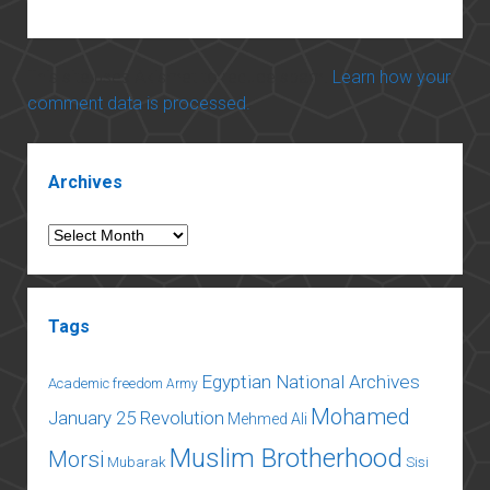
This site uses Akismet to reduce spam.
Learn how your
comment data is processed.
Sidebar
Archives
Archives
Tags
Egyptian National Archives
Academic freedom
Army
Mohamed
January 25 Revolution
Mehmed Ali
Muslim Brotherhood
Morsi
Mubarak
Sisi