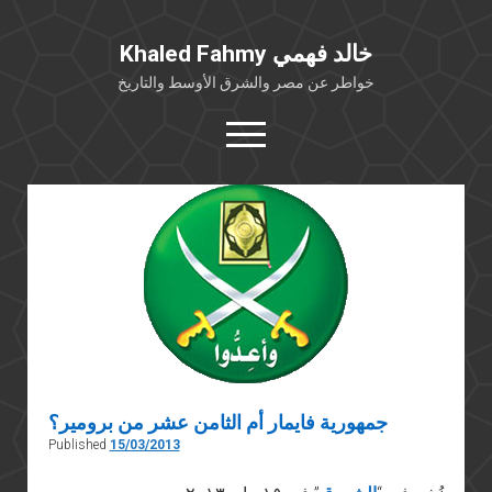
Khaled Fahmy خالد فهمي
خواطر عن مصر والشرق الأوسط والتاريخ
open
menu
twitter
facebook
خلفية شخصية
كتابات أكاديمية
مقالات صحافية
بوستات من فيسبوك
مقابلات في الإعلام
جمهورية فايمار أم الثامن عشر من برومير؟
Languages
Published
15/03/2013