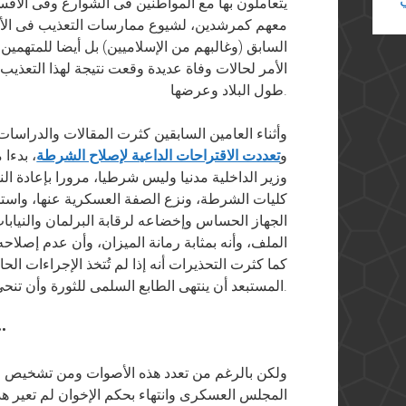
يتعاملون بها مع المواطنين فى الشوارع وفى الأق
معهم كمرشدين، لشيوع ممارسات التعذيب فى الأقس
السابق (وغالبهم من الإسلاميين) بل أيضا للمتهمي
الأمر لحالات وفاة عديدة وقعت نتيجة لهذا التع
طول البلاد وعرضها.
وأثناء العامين السابقين كثرت المقالات والدراسا
و
تعددت الاقتراحات الداعية لإصلاح الشرطة
، بدءا 
وزير الداخلية مدنيا وليس شرطيا، مرورا بإعادة ا
كليات الشرطة، ونزع الصفة العسكرية عنها، واستحد
الجهاز الحساس وإخضاعه لرقابة البرلمان والنيابات
الملف، وأنه بمثابة رمانة الميزان، وأن عدم إصلاحه
كما كثرت التحذيرات أنه إذا لم تُتخذ الإجراءات ال
المستبعد أن ينتهى الطابع السلمى للثورة وأن تنحى الثورة منحى عنيفا دمويا.
••
ولكن بالرغم من تعدد هذه الأصوات ومن تشخيص الد
المجلس العسكرى وانتهاء بحكم الإخوان لم تعير هذ