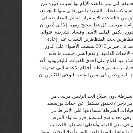
عميقة التى نمر بها هذه الأيام لها أسباب كثيرة من
سام والاستقطاب الشديدة التى يعانى منها المجتمع،
مق من حالة عدم الاستقرار، لفشل المعارضة فى
ئاسة مرسى. كل هذا صحيح ومهم، إلا أنى أظن أن
ثورة، يكمن الملف الأمنى وفساد الشرطة. فتوالى
لمتظاهرين يحث المتظاهرين الشباب على إعادة
النظر فى سلمية المظاهرات. وأحداث استاد بورسعيد فى فبراير 2012 سلطت الأضواء على الدور
الأحداث الدامية. وعدم الشر، حسب ما قاله
اء عبدالفتاح على إحدى القنوات التليفزيونية، أكد
هاز برمته. ثم جاءات أحكام الإعدام التى صدرت
ط المتورطين فى نفس القضية لتوحى للكثيرين أن
الشرطة دون إصلاح اتخذ الرئيس مرسى من
و أمر بإجراء تحقيق مستقل عن أحداث بورسعيد
 قيادات الشرطة لمساءلتها على الإفراط فى
بل وفى تحد واضح للمنطق قرر مداواة المرض
 فى مدن القناة، وأعطى الضبطية القضائية
الفاشلة التى اندلعت الثورة أصلا للتخلص منها.