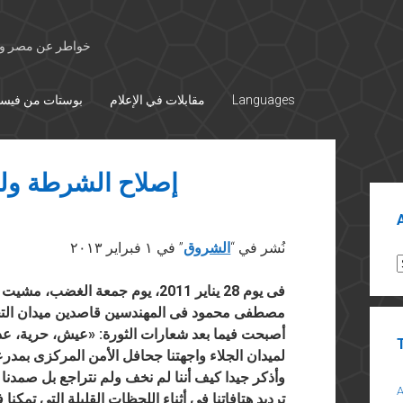
خواطر عن مصر وال
Languages
مقابلات في الإعلام
بوستات من فيس
إصلاح الشرطة ول
Sid
نُشر في “
الشروق
” في ١ فبراير ٢٠١٣
A
فى يوم 28 يناير 2011، يوم جمعة 
مصطفى محمود فى المهندسين قاصدين ميدان التحرير
أصبحت فيما بعد شعارات الثورة: «عيش، حرية، عدا
لميدان الجلاء واجهتنا جحافل الأمن المركزى بمدرعات
وأذكر جيدا كيف أننا لم نخف ولم نتراجع بل صمدن
ترديد هتافاتنا فى أثناء اللحظات القليلة التى تمك