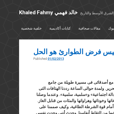
Khaled Fahmy خالد فهمي
شرق الأوسط والتاريخ
بوك
مقالات صحافية
كتابات أكاديمية
خلفية شخصية
يس فرض الطوارئ هو الحل
Published
01/02/2013
الغضب، مشيت مع أصدقائى فى مسيرة طويلة من جامع
. ولمدة حوالى الساعة رددنا الهتافات التى
لة اجتماعية» و«سلمية، سلمية». وعندما وصلنا
ها وخوذاتها وهراواتها والمئات من قنابل الغاز.
ا أمام قوة الشرطة الطاغية، وكيف صممنا على
نا فيها من التقاط أنفاسنا. وحدث أننى وجدت نفسى