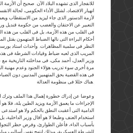
للانفجار الذى تشهده البلاد الآن. صحيح أن الأزمة ال
انهيار الاقتصاد، لشلل الأداء الحكومى، لحالة الانق
لأزمة الدستور الذى جاء ليزيد من الاستقطاب ويع
التعبير عن الاحتقان والغضب من حكومة قنديل ور
فى القلب من هذه الأزمة، بل فى القلب من هذه ال
أحكام البراءة التى نالها الضباط المتهمون بقتل ا
المريب الذى لعبه ضباط وقيادات الشرطة فى هذه 
وزير العدل، أحمد مكى، فى مداخلته التاريخية مع عل
مرة أخرى سوء تدريب هؤلاء الجنود وعدم مهنية الج
فى هذه القضية بحق المتهمين المدنيين دون الضبا
هناك خللا فى منظومة العدالة.
وعوضا عن إدراك خطورة إهمال هذا الملف وترك 
الإجراءات ما يعمق الأزمة ويزيد الطين بلة، فلا ه
الدامية التى أعقبت النطق بالحكم ولا هو استدعى
استخدام العنف وطبعا لا هو أقال وزير الداخلية، 
بأسباب الداء، فأعلن الطوارئ، وفرض حظر التجول
للشرطة العسكرية، وبذلك انتهج نفس أساليب مبارك 