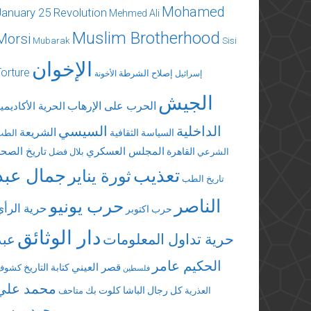
Mohamed
January 25 Revolution
Mehmed Ali
Muslim Brotherhood
Morsi
Mubarak
Sisi
الإخوان
Torture
إصلاح الشرطة
إسرائيل
الأخونة
الجيش
الحرب على الإرهاب
الحرية الأكاديمي
الداخلية
السيسي
الشريعة
السياسة الثقافية
الطب
المجلس العسكري
تاريخ الصحة
القاهرة
الشرعي
بلال فضل
تعذيب
جمال عبد
ثورة يناير
تاريخ الطب
الناصر
حرب يونيو
حرية الرأي
حرب اكتوبر
دار الوثائق
حرية تداول المعلومات
عبد
الحكيم عامر
قصر العيني
كتابة التاريخ
كشوف
فلسطين
محمد علي
كل رجال الباشا
كلوت بك
العذرية
متاحف
محمد مرسي