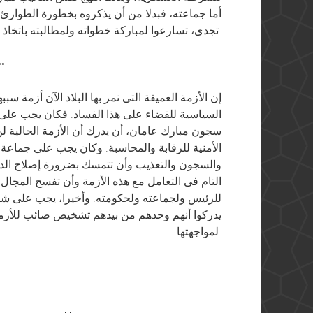
أما جماعته، فبدلا من أن يذكروه بخطورة الطوارئ وب
تجدى، تسارعوا لمباركة خطواته ولمطالبته باتخاذ المزيد من الإجراءات القمعية.
••
إن الأزمة العميقة التى نمر بها البلاد الآن أزمة سبب
السياسية للقضاء على هذا الفساد. فكان يجب عل
سجون مبارك عامان، أن يدرك أن الأزمة الحالية لن
الأمنية للرقابة والمحاسبة. وكان يجب على جماعة ا
والسجون والتعذيب وأن تتمسك بضرورة إصلاح الدا
التام فى التعامل مع هذه الأزمة وأن تفسح المجال 
للرئيس ولجماعته ولحكومته. وأخيرا، يجب على شباب
يدركوا أنهم وحدهم من بيدهم تشخيص صائب للأزم
لمواجهتها.