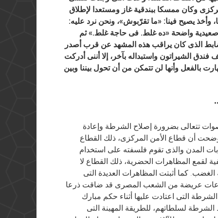
مركزى وكان ممسكا ببندقية غاز ومستعدا لإطلاق
، وأخذ يصيح فينا: «ما تقرّبوش»، ونحن نرد عليه:
صعيدية واضحة «ده غلط. فى حاجة غلط.» ثم
لضابط الذى كان يراقب هذه المشهد عن قرب أصدر
 فندق الشيراتون واستبداله بآخر، إلا أننى أدركت
رت بالفعل وأنها لن تتمكن من أن تحول بيننا وبين
•
صوات تتعالى بضرورة إصلاح الشرطة وإعادة
وضحت أن قطاع الأمن المركزى، ذلك القطاع
واجهة اضطرابات المدن والذى تقوم فلسفته على استخدام
ية لقمع المظاهرات الحضرية، ذلك القطاع لا
لغضب. كما أثبتت المظاهرات العديدة التى
 قطاعات عريضة من الشعب المصرى قد ضاقت ذرعا
رطة التى اعتادت عليها أثناء حكم مبارك
 الشرطة لسلطاتهم، للطريقة المهينة التى