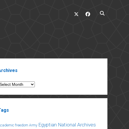
twitter
facebook
ebar
Archives
rchives
Tags
Egyptian National Archives
Academic freedom
Army