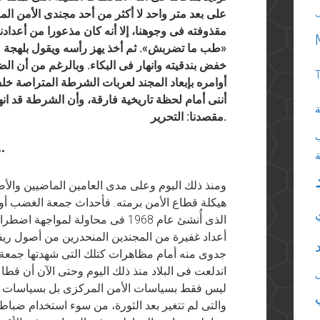
على بعد متر واحد لا أكثر من أحد مجندى الأمن ال
مقذوفته فى وجوهنا، إلا أنه كان مذعورا من أعدادنا
«طب ما تضربش». ثم أخذ يهز رأسه ويقول بلهجة 
خفض بندقيته وانهار فى البكاء. وبالرغم من أن ا
أوامره بإبعاد المجند لعربات الشرطة المتراصة خلف
أننى أمام لحظة تاريخية فارقة، وأن الشرطة قد انها
ة
مقصدنا: التحرير.
••
ومنذ ذلك اليوم وعلى مدى العامين الماضيين والأ
هيكلة قطاع الأمن برمته. فأحداث جمعة الغضب أ
الذى أُنشئ عام 1968 فى محاولة لم
أعداد غفيرة من المجندين المنحدرين من أصول ريف
جدوى منه أمام مظاهرات كتلك التى شهدتها جمعة ا
اندلعت فى البلاد منذ ذلك اليوم وحتى الآن أن
ليس فقط بسياسات الأمن المركزى بل بسياسات الش
والتى لم تتغير بعد الثورة، من سوء استخدام ضباط