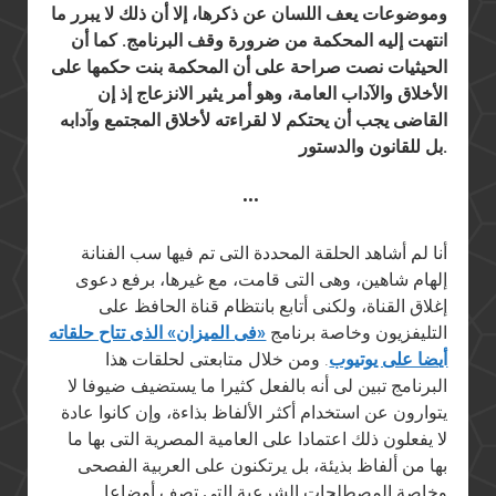
وموضوعات يعف اللسان عن ذكرها، إلا أن ذلك لا يبرر ما
انتهت إليه المحكمة من ضرورة وقف البرنامج. كما أن
الحيثيات نصت صراحة على أن المحكمة بنت حكمها على
الأخلاق والآداب العامة، وهو أمر يثير الانزعاج إذ إن
القاضى يجب أن يحتكم لا لقراءته لأخلاق المجتمع وآدابه
بل للقانون والدستور.
•••
أنا لم أشاهد الحلقة المحددة التى تم فيها سب الفنانة
إلهام شاهين، وهى التى قامت، مع غيرها، برفع دعوى
إغلاق القناة، ولكنى أتابع بانتظام قناة الحافظ على
التليفزيون وخاصة برنامج
«فى الميزان» الذى تتاح حلقاته
أيضا على يوتيوب
. ومن خلال متابعتى لحلقات هذا
البرنامج تبين لى أنه بالفعل كثيرا ما يستضيف ضيوفا لا
يتوارون عن استخدام أكثر الألفاظ بذاءة، وإن كانوا عادة
لا يفعلون ذلك اعتمادا على العامية المصرية التى بها ما
بها من ألفاظ بذيئة، بل يرتكنون على العربية الفصحى
وخاصة المصطلحات الشرعية التى تصف أوضاعا