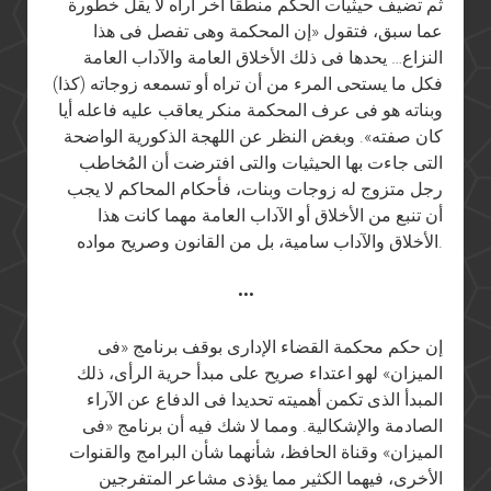
ثم تضيف حيثيات الحكم منطقا آخر أراه لا يقل خطورة
عما سبق، فتقول «إن المحكمة وهى تفصل فى هذا
النزاع… يحدها فى ذلك الأخلاق العامة والآداب العامة
فكل ما يستحى المرء من أن تراه أو تسمعه زوجاته (كذا)
وبناته هو فى عرف المحكمة منكر يعاقب عليه فاعله أيا
كان صفته». وبغض النظر عن اللهجة الذكورية الواضحة
التى جاءت بها الحيثيات والتى افترضت أن المُخاطب
رجل متزوج له زوجات وبنات، فأحكام المحاكم لا يجب
أن تنبع من الأخلاق أو الآداب العامة مهما كانت هذا
الأخلاق والآداب سامية، بل من القانون وصريح مواده.
•••
إن حكم محكمة القضاء الإدارى بوقف برنامج «فى
الميزان» لهو اعتداء صريح على مبدأ حرية الرأى، ذلك
المبدأ الذى تكمن أهميته تحديدا فى الدفاع عن الآراء
الصادمة والإشكالية. ومما لا شك فيه أن برنامج «فى
الميزان» وقناة الحافظ، شأنهما شأن البرامج والقنوات
الأخرى، فيهما الكثير مما يؤذى مشاعر المتفرجين