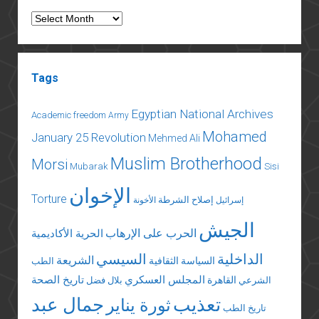
Archives
Tags
Egyptian National Archives
Academic freedom
Army
Mohamed
January 25 Revolution
Mehmed Ali
Muslim Brotherhood
Morsi
Mubarak
Sisi
الإخوان
Torture
إصلاح الشرطة
إسرائيل
الأخونة
الجيش
الحرب على الإرهاب
الحرية الأكاديمية
الداخلية
السيسي
الشريعة
السياسة الثقافية
الطب
المجلس العسكري
تاريخ الصحة
القاهرة
الشرعي
بلال فضل
تعذيب
جمال عبد
ثورة يناير
تاريخ الطب