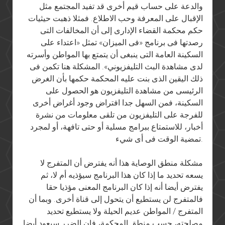
والدعة على حساب قيم أخرى قد تفيد المجتمع مثل
الإقبال على المعرفة وحب الاطلاع. فمثلا ذهبت حيثيات
حكم محكمة القضاء الإدارى إلى أن المخالفات التى
رصدتها فى برنامج «فى الميزان» تمثل «اعتداء على
السكينة العامة التى ينبغى أن يتمتع بها المواطن وأسرته
لدى مشاهدة البث التليفزيوني». المشكلة هنا تكمن فى
ذلك اليقين الذى بنت عليه المحكمة حكمها بأن الغرض
الرئيسى من مشاهدة التليفزيون هو الحصول على
السكينة، فمن السهل جدا افتراض وجود أغراض أخرى
للفرجة على التليفزيون من تلقى معلومات من نشرة
أخبار، للاستمتاع ببرامج مسلية أو حتى تافهة، أو لمجرد
تمضية الوقت فى أى شيء.
مشكلة منطق الوصاية هذا أنه يفترض أن المتفرج لا
يسعه تحديد ما إذا كان هذا البرنامج سيؤذيه أم لا، ثم
يفترض أيضا أنه إذا كان البرنامج المعنى مؤذيا حقا
فالمتفرج لن يستطيع أن يتحول إلى قناة أخرى. وبما أن
المتفرج / المواطن عديم الحيلة ولا يستطيع تحديد
مصلحته، حسب منطق المحكمة، فإن الضرر سيعود أيضا