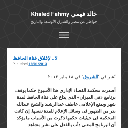
Khaled Fahmy خالد فهمي
خواطر عن مصر والشرق الأوسط والتاريخ
open
menu
twitter
facebook
لا.. لإغلاق قناة الحافظ
Published
18/01/2013
خلفية شخصية
كتابات أكاديمية
نُشر في “
الشروق
” في ١٨ يناير ٢٠١٣
مقالات صحافية
أصدرت محكمة القضاء الإدارى هذا الأسبوع حكما بوقف
بوستات من فيسبوك
برنامج «فى الميزان» الذى يذاع على قناة الحافظ لمدة
مقابلات في الإعلام
شهر وبمنع الإعلامى عاطف عبدالرشيد والشيخ عبدالله
بدر من الظهور فى وسائل الإعلام للمدة نفسها. إن كانت
Languages
المحكمة فى حيثيات حكمها ذكرت من الأسباب ما يؤكد
أن البرنامج المعنى دأب بالفعل على نشر مشاهد