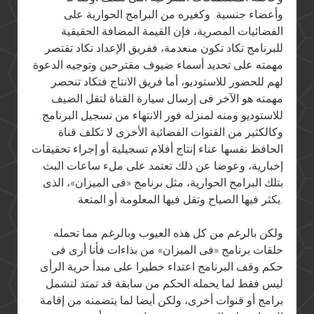
وأعضاء جنسية. وكغيره من البرامج الحوارية على
الفضائيات المصرية، فإن القيمة المضافة الحقيقية
للبرنامج تكاد تكون منعدمة، ففريق الإعداد تكاد تقتصر
مهمته على تحديد أسماء ضيوف مقترحين وتوجيه الدعوة
لهم للحضور للاستوديو، أما فريق الانتاج فتكاد تنحصر
مهمته هو الآخر فى إرسال سيارة القناة لتقل الضيف
للاستوديو ومنه لمنزله فور الانتهاء من تسجيل البرنامج.
وكالكثير من القنوات الفضائية الأخرى لا تكلف قناة
الحافظ نفسها عناء إنتاج أفلام تسجيلية أو إجراء تحقيقات
إخبارية، وعوضا عن ذلك تعتمد على ملء ساعات البث
بتلك البرامج الحوارية، مثل برنامج «فى الميزان»، الذى
يكثر فيها الصياح وتقل فيها المعلومة أو المتعة.
ولكن بالرغم من كل هذه العيوب وبالرغم مما تحمله
حلقات برنامج «فى الميزان» من بذاءات فأنا أرى فى
حكم وقف البرنامج اعتداء خطيرا على مبدأ حرية الرأى
ليس فقط لما يحمله الحكم من سابقة قد تمتد لتشمل
برامج أو قنوات أخرى، ولكن أيضا لما يتضمنه من إقامة