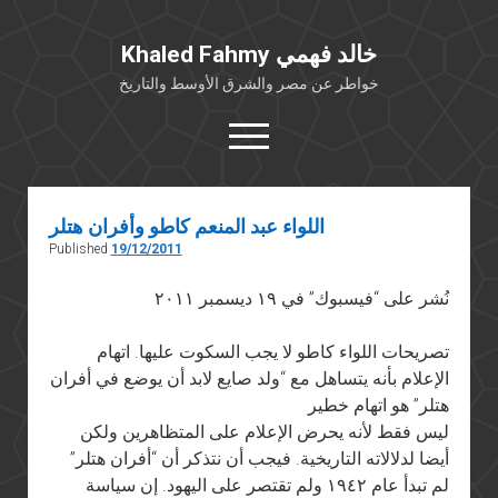
Khaled Fahmy خالد فهمي
خواطر عن مصر والشرق الأوسط والتاريخ
open
menu
twitter
facebook
اللواء عبد المنعم كاطو وأفران هتلر
Published
19/12/2011
خلفية شخصية
كتابات أكاديمية
نُشر على “فيسبوك” في ١٩ ديسمبر ٢٠١١
مقالات صحافية
تصريحات اللواء كاطو لا يجب السكوت عليها. اتهام
بوستات من فيسبوك
الإعلام بأنه يتساهل مع “ولد صايع لابد أن يوضع في أفران
مقابلات في الإعلام
هتلر” هو اتهام خطير
ليس فقط لأنه يحرض الإعلام على المتظاهرين ولكن
Languages
أيضا لدلالاته التاريخية.
فيجب أن نتذكر أن “أفران هتلر”
لم تبدأ عام ١٩٤٢ ولم تقتصر على اليهود. إن سياسة