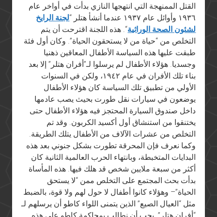
القتل الممنهجة التي انتهجها النازي بدأت في أواخر عام
١٩٣٦ وأوائل عام ١٩٣٧ عندما أنشأ هتلر “
لجنة الرايخ
لشئون الصحة الوراثية
“. هذه اللجنة اقترحت أن يتم
التخلص من “حياة من لا يستحقون الحياة”. وكان أول فئة
طبقت عليها هذه السياسة الأطفال المعاقين ذهنيا
وجسديا. هؤلاء الأطفال لم يرسلوا لـ”أفران هتلر” إلا بعد
بناء تلك الأفران في عام ١٩٤٢، ولكن في السنوات
الأولي من تطبيق تلك السياسة كان هؤلاء الأطفال
يوضعون في سيارات نقل طورت بحيث يصب عادمها
داخل صندوق السيارة المحتجز فيه هؤلاء الأطفال حتى
يختنقوا من استنشاق أول أكسيد الكربون. وقد تم
التخلص من عشرات الآلاف من الأطفال يتلك الطريقة.
وكما نعرف فإن المحرقة تطورت بشكل جنوني بعد هذه
البدايات المتخبطة، وبانتهاء الحرب العالمية الثانية كان
أكثر من سبعة ملايين شخص قد هلك فيها. هذه المأساة
بدأت بحث المجتمع على التخلص ممن “لا يستحق
الحياة”– وهؤلاء كانوا أطفال لا حول لهم ولا قوة، بالضبط
مثل “العيال الصيع” الذين يتمنى اللواء كاطو أن يرسلهم لـ
“أفران هتلر”. يجب أن نطالب بمحاكمة كاطو على هذه