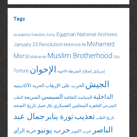
Tags
Egyptian National Archives
Academic freedom
Army
Mohamed
January 25 Revolution
Mehmed Ali
Muslim Brotherhood
Morsi
Mubarak
Sisi
الإخوان
Torture
إصلاح الشرطة
إسرائيل
الأخونة
الجيش
الحرب على الإرهاب
الحرية الأكاديمية
الداخلية
السيسي
الشريعة
السياسة الثقافية
الطب
المجلس العسكري
تاريخ الصحة
القاهرة
الشرعي
بلال فضل
تعذيب
جمال عبد
ثورة يناير
تاريخ الطب
الناصر
حرب يونيو
حرية الرأي
حرب اكتوبر