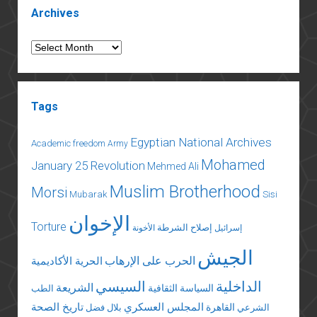
Some
Archives
Insights
from
Archives
19th
Century
Egypt
Tags
Egyptian National Archives
Academic freedom
Army
Mohamed
January 25 Revolution
Mehmed Ali
Muslim Brotherhood
Morsi
Mubarak
Sisi
الإخوان
Torture
إصلاح الشرطة
إسرائيل
الأخونة
الجيش
الحرب على الإرهاب
الحرية الأكاديمية
الداخلية
السيسي
الشريعة
السياسة الثقافية
الطب
المجلس العسكري
تاريخ الصحة
القاهرة
الشرعي
بلال فضل