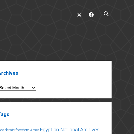
twitter
facebook
ebar
Archives
rchives
Tags
Egyptian National Archives
Academic freedom
Army