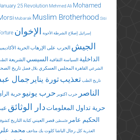
Mohamed
January 25 Revolution
Mehmed Ali
Muslim Brotherhood
Morsi
Mubarak
Sisi
الإخوان
Torture
إصلاح الشرطة
إسرائيل
الأخونة
الجيش
الحرب على الإرهاب
الحرية الأكاديمي
الداخلية
السيسي
الشريعة
السياسة الثقافية
الطب
المجلس العسكري
تاريخ الصحة
القاهرة
الشرعي
بلال فضل
تعذيب
جمال عبد
ثورة يناير
تاريخ الطب
الناصر
حرب يونيو
حرية الرأي
حرب اكتوبر
دار الوثائق
حرية تداول المعلومات
عبد
الحكيم عامر
قصر العيني
كتابة التاريخ
كشوف
فلسطين
محمد علي
كل رجال الباشا
كلوت بك
العذرية
متاحف
محمد مرسي