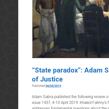
“State paradox”: Adam Sa
of Justice
Published
06/04/2019
Adam Sabra published the following review of
issue 1437, 4-10 April 2019. Khaled Fahmy’s
addresses fundamental questions about the na