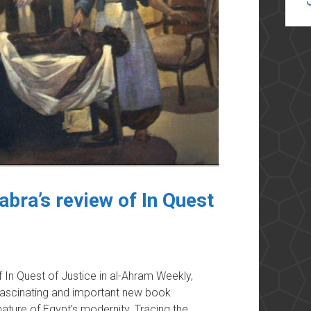
bra’s review of In Quest
 In Quest of Justice in al-Ahram Weekly,
 fascinating and important new book
ture of Egypt’s modernity. Tracing the