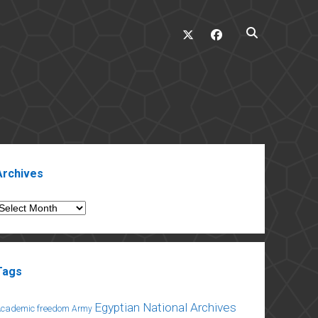
twitter
facebook
ebar
Archives
rchives
Tags
Egyptian National Archives
Academic freedom
Army