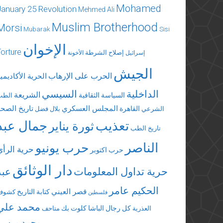
Mohamed
January 25 Revolution
Mehmed Ali
Muslim Brotherhood
Morsi
Mubarak
Sisi
الإخوان
Torture
إصلاح الشرطة
إسرائيل
الأخونة
الجيش
الحرب على الإرهاب
الحرية الأكاديمي
الداخلية
السيسي
الشريعة
السياسة الثقافية
الطب
المجلس العسكري
تاريخ الصحة
القاهرة
الشرعي
بلال فضل
تعذيب
جمال عبد
ثورة يناير
تاريخ الطب
الناصر
حرب يونيو
حرية الرأي
حرب اكتوبر
دار الوثائق
حرية تداول المعلومات
عبد
الحكيم عامر
قصر العيني
كتابة التاريخ
كشوف
فلسطين
محمد علي
كل رجال الباشا
كلوت بك
العذرية
متاحف
محمد مرسي