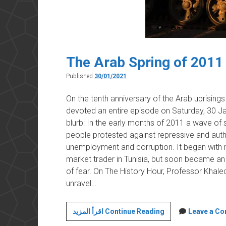
The Arab Spring of 2011
Published
30/01/2021
On the tenth anniversary of the Arab uprising
devoted an entire episode on Saturday, 30 Ja
blurb: In the early months of 2011 a wave of
people protested against repressive and auth
unemployment and corruption. It began with r
market trader in Tunisia, but soon became an
of fear. On The History Hour, Professor Khal
unravel…
The
اقرأ المزيد Continue Reading
Leave a C
Arab