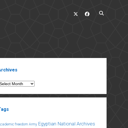
twitter
facebook
ebar
Archives
rchives
Tags
Egyptian National Archives
Academic freedom
Army