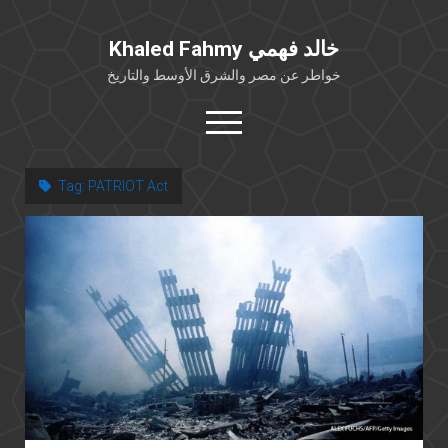
Khaled Fahmy خالد فهمي
خواطر عن مصر والشرق الأوسط والتاريخ
open
menu
twitter
facebook
Tag:
PATRIOT Act
خلفية شخصية
كتابات أكاديمية
مقالات صحافية
بوستات من فيسبوك
مقابلات في الإعلام
Languages