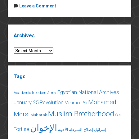
11:
Leave a Comment
The
grave
costs
Sidebar
of
Archives
fear
Archives
Tags
Egyptian National Archives
Academic freedom
Army
Mohamed
January 25 Revolution
Mehmed Ali
Muslim Brotherhood
Morsi
Mubarak
Sisi
الإخوان
Torture
إصلاح الشرطة
إسرائيل
الأخونة