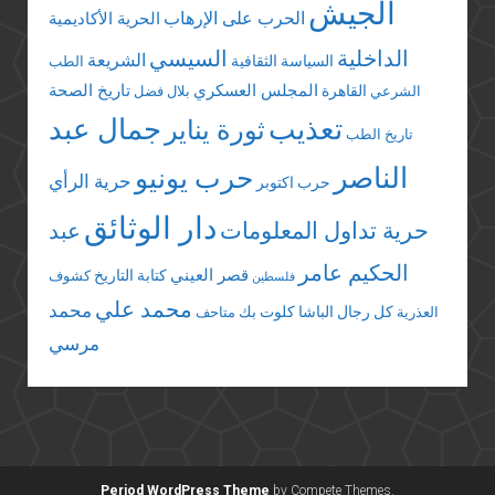
الجيش
الحرب على الإرهاب
الحرية الأكاديمية
الداخلية
السيسي
الشريعة
السياسة الثقافية
الطب
المجلس العسكري
تاريخ الصحة
القاهرة
الشرعي
بلال فضل
تعذيب
جمال عبد
ثورة يناير
تاريخ الطب
الناصر
حرب يونيو
حرية الرأي
حرب اكتوبر
دار الوثائق
حرية تداول المعلومات
عبد
الحكيم عامر
قصر العيني
كتابة التاريخ
كشوف
فلسطين
محمد علي
محمد
كل رجال الباشا
كلوت بك
العذرية
متاحف
مرسي
Period WordPress Theme
by Compete Themes.