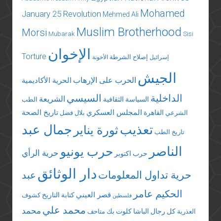
Mohamed
January 25 Revolution
Mehmed Ali
Muslim Brotherhood
Morsi
Mubarak
Sisi
الإخوان
Torture
إصلاح الشرطة
إسرائيل
الأخونة
الجيش
الحرب على الإرهاب
الحرية الأكاديمية
الداخلية
السيسي
الشريعة
السياسة الثقافية
الطب
المجلس العسكري
تاريخ الصحة
القاهرة
الشرعي
بلال فضل
تعذيب
جمال عبد
ثورة يناير
تاريخ الطب
الناصر
حرب يونيو
حرية الرأي
حرب اكتوبر
دار الوثائق
حرية تداول المعلومات
عبد
الحكيم عامر
قصر العيني
كتابة التاريخ
كشوف
فلسطين
محمد علي
محمد
كل رجال الباشا
كلوت بك
العذرية
متاحف