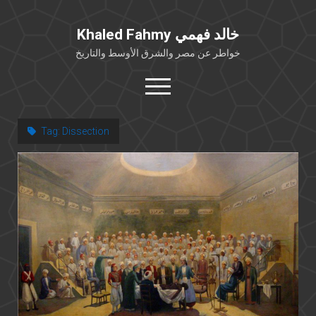
Khaled Fahmy خالد فهمي
خواطر عن مصر والشرق الأوسط والتاريخ
open
menu
twitter
facebook
Tag:
Dissection
خلفية شخصية
كتابات أكاديمية
مقالات صحافية
بوستات من فيسبوك
مقابلات في الإعلام
Languages