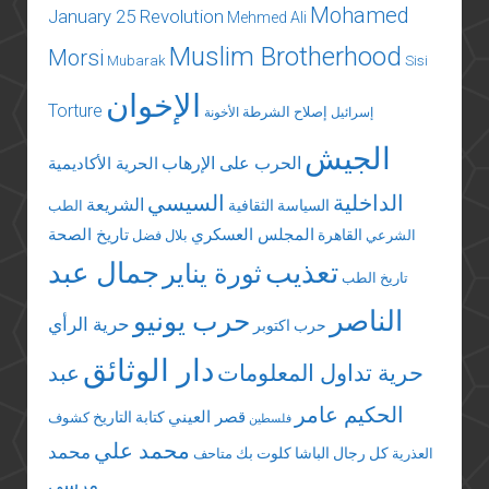
Mohamed
January 25 Revolution
Mehmed Ali
Muslim Brotherhood
Morsi
Mubarak
Sisi
الإخوان
Torture
إصلاح الشرطة
إسرائيل
الأخونة
الجيش
الحرب على الإرهاب
الحرية الأكاديمية
الداخلية
السيسي
الشريعة
السياسة الثقافية
الطب
المجلس العسكري
تاريخ الصحة
القاهرة
الشرعي
بلال فضل
تعذيب
جمال عبد
ثورة يناير
تاريخ الطب
الناصر
حرب يونيو
حرية الرأي
حرب اكتوبر
دار الوثائق
حرية تداول المعلومات
عبد
الحكيم عامر
قصر العيني
كتابة التاريخ
كشوف
فلسطين
محمد علي
محمد
كل رجال الباشا
كلوت بك
العذرية
متاحف
مرسي