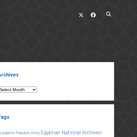
twitter
facebook
ebar
Archives
rchives
Tags
Egyptian National Archives
Academic freedom
Army