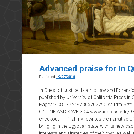
Advanced praise for In Q
Published
19/07/2018
In Quest of Justice: Islamic Law and Forens
published by University of California Press in
Pages: 408 ISBN: 9780520279032 Trim Size: 6
ONLINE AND SAVE 30% www.ucpress.edu/97
checkout “Fahmy rewrites the narrative of l
bringing in the Egyptian state with its new capa
interests and strategies of their own, as wel