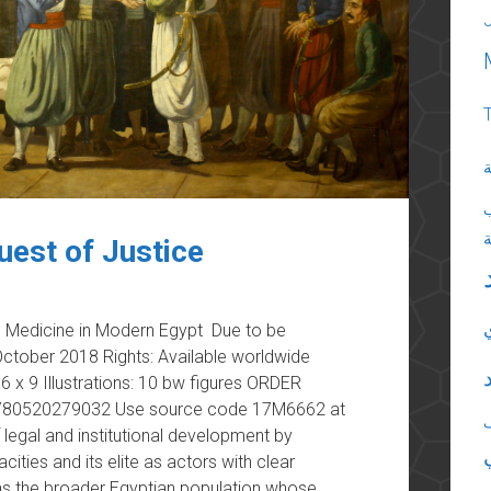
ة
uest of Justice
ic Medicine in Modern Egypt Due to be
 October 2018 Rights: Available worldwide
 x 9 Illustrations: 10 bw figures ORDER
80520279032 Use source code 17M6662 at
egal and institutional development by
cities and its elite as actors with clear
l as the broader Egyptian population whose