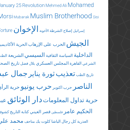
Mohamed
January 25 Revolution
Mehmed Ali
Muslim Brotherhood
Morsi
Mubarak
Sisi
الإخوان
Torture
إصلاح الشرطة
إسرائيل
الأخونة
الجيش
الحرب على الإرهاب
الحرية الأكاديمي
الداخلية
السيسي
الشريعة
السياسة الثقافية
الطب
المجلس العسكري
تاريخ الصحة
القاهرة
الشرعي
بلال فضل
تعذيب
جمال عبد
ثورة يناير
تاريخ الطب
الناصر
حرب يونيو
حرية الرأي
حرب اكتوبر
دار الوثائق
حرية تداول المعلومات
عبد
الحكيم عامر
قصر العيني
كتابة التاريخ
كشوف
فلسطين
محمد علي
كل رجال الباشا
كلوت بك
العذرية
متاحف
محمد مرسي