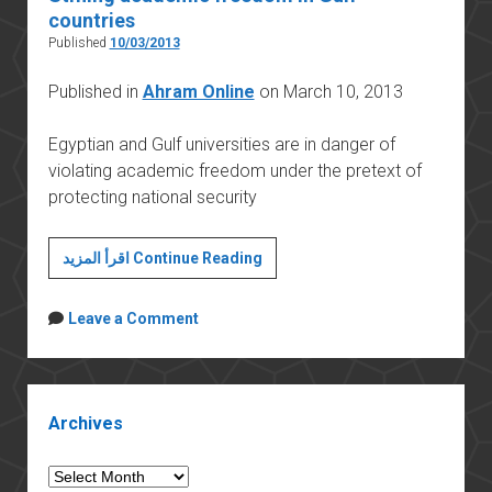
countries
Published
10/03/2013
Published in
Ahram Online
on March 10, 2013
Egyptian and Gulf universities are in danger of
violating academic freedom under the pretext of
protecting national security
Stifling
اقرأ المزيد Continue Reading
academic
freedom
Leave a Comment
in
Gulf
countries
Sidebar
Archives
Archives