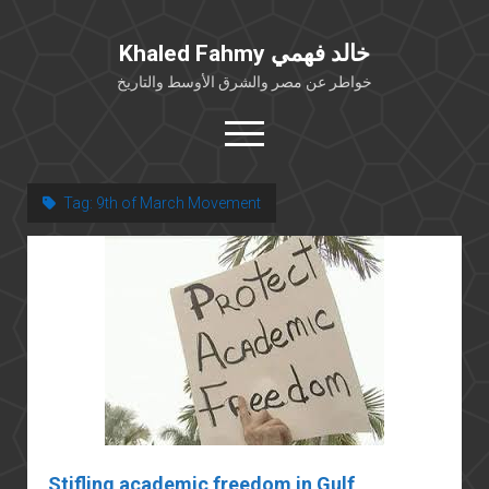
Khaled Fahmy خالد فهمي
خواطر عن مصر والشرق الأوسط والتاريخ
open
menu
twitter
facebook
Tag:
9th of March Movement
خلفية شخصية
كتابات أكاديمية
مقالات صحافية
بوستات من فيسبوك
مقابلات في الإعلام
Languages
Stifling academic freedom in Gulf