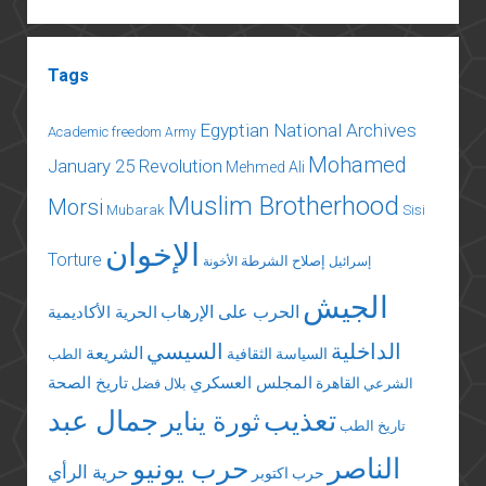
Tags
Egyptian National Archives
Academic freedom
Army
Mohamed
January 25 Revolution
Mehmed Ali
Muslim Brotherhood
Morsi
Mubarak
Sisi
الإخوان
Torture
إصلاح الشرطة
إسرائيل
الأخونة
الجيش
الحرب على الإرهاب
الحرية الأكاديمية
الداخلية
السيسي
الشريعة
السياسة الثقافية
الطب
المجلس العسكري
تاريخ الصحة
القاهرة
الشرعي
بلال فضل
تعذيب
جمال عبد
ثورة يناير
تاريخ الطب
الناصر
حرب يونيو
حرية الرأي
حرب اكتوبر