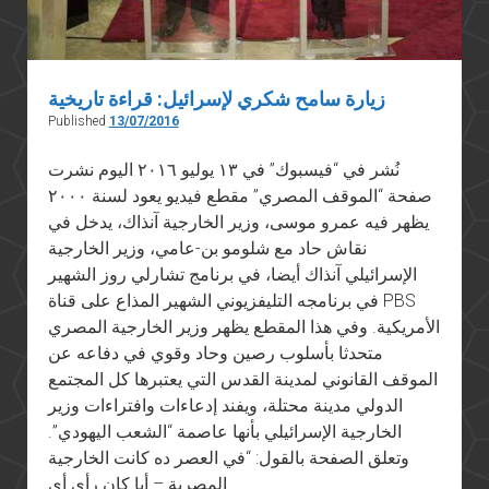
زيارة سامح شكري لإسرائيل: قراءة تاريخية
Published
13/07/2016
نُشر في “فيسبوك” في ١٣ يوليو ٢٠١٦ اليوم نشرت
صفحة “الموقف المصري” مقطع فيديو يعود لسنة ٢٠٠٠
يظهر فيه عمرو موسى، وزير الخارجية آنذاك، يدخل في
نقاش حاد مع شلومو بن-عامي، وزير الخارجية
الإسرائيلي آنذاك أيضا، في برنامج تشارلي روز الشهير
في برنامجه التليفزيوني الشهير المذاع على قناة PBS
الأمريكية. وفي هذا المقطع يظهر وزير الخارجية المصري
متحدثا بأسلوب رصين وحاد وقوي في دفاعه عن
الموقف القانوني لمدينة القدس التي يعتبرها كل المجتمع
الدولي مدينة محتلة، ويفند إدعاءات وافتراءات وزير
الخارجية الإسرائيلي بأنها عاصمة “الشعب اليهودي”.
وتعلق الصفحة بالقول: “في العصر ده كانت الخارجية
المصرية – أيا كان رأي أي…