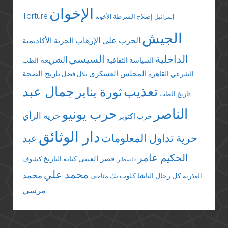
الإخوان
Torture
إصلاح الشرطة
إسرائيل
الأخونة
الجيش
الحرب على الإرهاب
الحرية الأكاديمية
الداخلية
السيسي
الشريعة
السياسة الثقافية
الطب
المجلس العسكري
تاريخ الصحة
القاهرة
الشرعي
بلال فضل
تعذيب
جمال عبد
ثورة يناير
تاريخ الطب
الناصر
حرب يونيو
حرية الرأي
حرب اكتوبر
دار الوثائق
حرية تداول المعلومات
عبد
الحكيم عامر
قصر العيني
كتابة التاريخ
كشوف
فلسطين
محمد علي
محمد
كل رجال الباشا
كلوت بك
العذرية
متاحف
مرسي