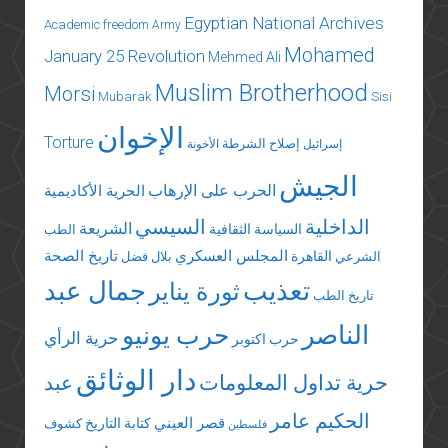
Egyptian National Archives
Academic freedom
Army
Mohamed
January 25 Revolution
Mehmed Ali
Muslim Brotherhood
Morsi
Mubarak
Sisi
الإخوان
Torture
إصلاح الشرطة
إسرائيل
الأخونة
الجيش
الحرب على الإرهاب
الحرية الأكاديمية
الداخلية
السيسي
الشريعة
السياسة الثقافية
الطب
المجلس العسكري
تاريخ الصحة
القاهرة
الشرعي
بلال فضل
تعذيب
جمال عبد
ثورة يناير
تاريخ الطب
الناصر
حرب يونيو
حرية الرأي
حرب اكتوبر
دار الوثائق
حرية تداول المعلومات
عبد
الحكيم عامر
قصر العيني
كتابة التاريخ
كشوف
فلسطين