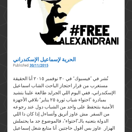
الحرية لإسماعيل الإسكندراني
Published
30/11/2015
نُشر في “فيسبوك” في ٣٠ نوفمبر ٢٠١٥ أنا الحقيقة
مستغرب من قرار احتجاز الباحث الشاب اسماعيل
الإسكندراني، ففي اليوم اللي الجرايد طالعة علينا بتشيد
بمبادرة “احتواء شباب ثورة ٢٥ يناير” نلاقي الأجهزة
الأمنية بتتحفظ على واحد من الشباب دول عند رجوعه
من السفر. مش عاوز أتريق وأتساءل إذا كان دا اللي
الدولة بتعنيه بالـ”احتواء”، فالموضوع جد ما يحتملش
الهزار. عاوز بس أقول حاجتين: أنا متابع شغل إسماعيل