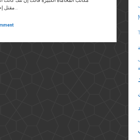
مكاتب المحاماة الكبيرة قالت إن تلك كانت أمن
مقتل إحدى المومسات أثناء مداهمة شرطة نيويورك لبيت…
omment
ة