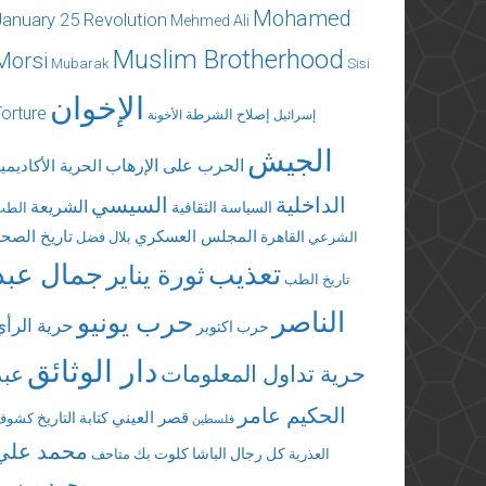
Mohamed
January 25 Revolution
Mehmed Ali
Muslim Brotherhood
Morsi
Mubarak
Sisi
الإخوان
Torture
إصلاح الشرطة
إسرائيل
الأخونة
الجيش
الحرب على الإرهاب
الحرية الأكاديمي
الداخلية
السيسي
الشريعة
السياسة الثقافية
الطب
المجلس العسكري
تاريخ الصحة
القاهرة
الشرعي
بلال فضل
تعذيب
جمال عبد
ثورة يناير
تاريخ الطب
الناصر
حرب يونيو
حرية الرأي
حرب اكتوبر
دار الوثائق
حرية تداول المعلومات
عبد
الحكيم عامر
قصر العيني
كتابة التاريخ
كشوف
فلسطين
محمد علي
كل رجال الباشا
كلوت بك
العذرية
متاحف
محمد مرسي