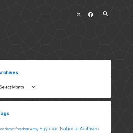
twitter
facebook
ebar
Archives
rchives
Tags
Egyptian National Archives
Academic freedom
Army