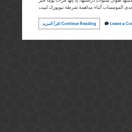
يتها طوال سنوات دراستها، إذ إنها قرأت يوما خبر
الداخلية
Leave a C
اقرأ المزيد Continue Reading
والقتل
خارج
القانون