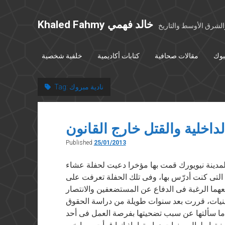
Khaled Fahmy خالد فهمي
شرق الأوسط والتاريخ
بوك
مقالات صحافية
كتابات أكاديمية
خلفية شخصية
نادية مبروك
Tag:
لداخلية والقتل خارج القانون
Published
25/01/2013
في ٢٥ يناير ٢٠١٣ أثناء زيارة لمدينة نيويورك قمت بها مؤخرا دعيت لحفلة عشاء
 التى كنت أدرّس بها، وفى تلك الحفلة تعرفت على
هما الرغبة فى الدفاع عن المستضعفين والانتصار
لاثينيات، قررت بعد سنوات طويلة من دراسة الحقوق
ما سألتها عن سبب تضحيتها بفرصة العمل فى أحد