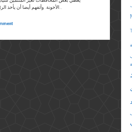
يعطي بعض المحافظات لغير المنتمين للتي
الأخونة. وأتفهم أيضا أن يأخذ الرئيس برأي غلاة مكتب الإرشاد وأن يمد يده للجماعة…
omment
ة