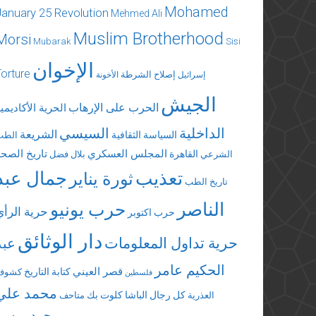
Mohamed
January 25 Revolution
Mehmed Ali
Muslim Brotherhood
Morsi
Mubarak
Sisi
الإخوان
Torture
إصلاح الشرطة
إسرائيل
الأخونة
الجيش
الحرب على الإرهاب
الحرية الأكاديمي
الداخلية
السيسي
الشريعة
السياسة الثقافية
الطب
المجلس العسكري
تاريخ الصحة
القاهرة
الشرعي
بلال فضل
تعذيب
جمال عبد
ثورة يناير
تاريخ الطب
الناصر
حرب يونيو
حرية الرأي
حرب اكتوبر
دار الوثائق
حرية تداول المعلومات
عبد
الحكيم عامر
قصر العيني
كتابة التاريخ
كشوف
فلسطين
محمد علي
كل رجال الباشا
كلوت بك
العذرية
متاحف
محمد مرسي