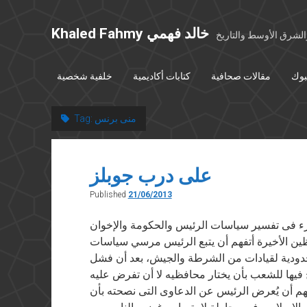
Khaled Fahmy خالد فهمي
شرق الأوسط والتاريخ
بوك
مقالات صحافية
كتابات أكاديمية
خلفية شخصية
منى برنس
Tag:
على درب جوبلز
Published
21/06/2013
ق” في ٢١ يونيو ٢٠١٣ يحار المرء فى تفسير سياسات الرئيس والحكومة والإخوان
فظين الأخيرة أتفهم أن يتبع الرئيس مرسي سياسات
دودية لقيادات من الشرطة والجيش، بعد أن فشل
فيها للشعب بأن يختار محافظيه لا أن تفرض عليه
فهم أن يُعرض الرئيس عن الدعاوى التى نصحته بأن