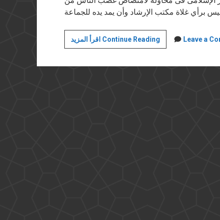
ار الإسلامى فى محاولة لامتصاص غضب الناس من
على
Leave a C
اقرأ المزيد Continue Reading
درب
جوبلز