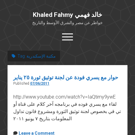
Khaled Fahmy خالد فهمي
خواطر عن مصر والشرق الأوسط والتاريخ
open
menu
twitter
facebook
مكتبة الإسكندرية
Tag:
خلفية شخصية
حوار مع يسري فودة عن لجنة توثيق ثورة ٢٥ يناير
كتابات أكاديمية
Published
07/06/2011
مقالات صحافية
http://www.youtube.com/watch?v=IaQtimy9ywE
بوستات من فيسبوك
لقاء مع يسري فوده في برنامجه آخر كلام على قناة أو
مقابلات في الإعلام
تي قي بخصوص لجنة توثيق الثورة ومشروع قانون تداول
Languages
المعلومات بتاريخ ٧ يونيو ٢٠١١
Leave a Comment