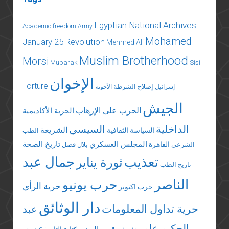
Egyptian National Archives
Academic freedom
Army
Mohamed
January 25 Revolution
Mehmed Ali
Muslim Brotherhood
Morsi
Mubarak
Sisi
الإخوان
Torture
إصلاح الشرطة
إسرائيل
الأخونة
الجيش
الحرب على الإرهاب
الحرية الأكاديمية
الداخلية
السيسي
الشريعة
السياسة الثقافية
الطب
المجلس العسكري
تاريخ الصحة
القاهرة
الشرعي
بلال فضل
تعذيب
جمال عبد
ثورة يناير
تاريخ الطب
الناصر
حرب يونيو
حرية الرأي
حرب اكتوبر
دار الوثائق
حرية تداول المعلومات
عبد
الحكيم عامر