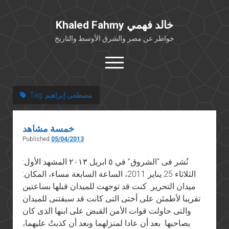
Khaled Fahmy خالد فهمي
خواطر عن مصر والشرق الأوسط والتاريخ
open
menu
twitter
facebook
مصطفى إبراهيم
Tag:
خلفية شخصية
خمسة مشاهد
كتابات أكاديمية
Published
05/04/2013
مقالات صحافية
نُشر فى “الشروق” في ٥ ابريل ٢٠١٣ المشهد الأول:
بوستات من فيسبوك
الثلاثاء 25 يناير 2011، الساعة السابعة مساء، المكان:
مقابلات في الإعلام
ميدان التحرير. كنت قد توجهت للميدان قبلها بساعتين
تقريبا لأطمئن على أختى التى كانت قد سبقتنى للميدان
Languages
والتى حاولت قوات الأمن القبض على ابنها الذى كان
يصاحبها. بعد أن عادا لمنزلهما وبعد أن كذبتُ عليهما،