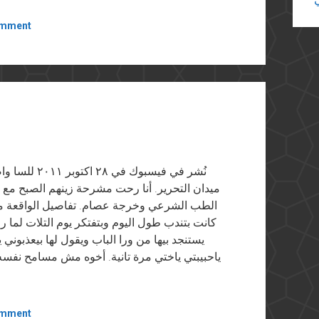
omment
نُشر في فيسب
ميدان التحرير. أنا رحت مشرحة زينهم الصبح مع ن
الطب الشرعي وخرجة عصام. تفاصيل الواقعة مر
كانت بتندب طول اليوم وبتفتكر يوم التلات لما
يستنجد بيها من ورا الباب ويقول لها بيعذبوني
ياحبيبتي ياختي مرة تانية. أخوه مش مسامح نفسه
omment