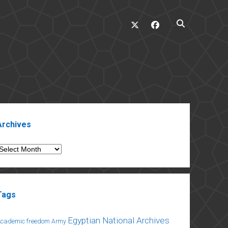
twitter
facebook
ebar
Archives
rchives
Tags
Egyptian National Archives
Academic freedom
Army