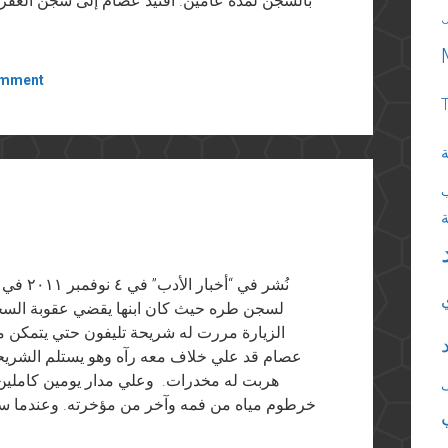
بالسجن لمدة عامين. اقتيد عصام إلى سجن العق
omment
ة
لسجن طره حيث كان ابنها يقضي عقوبة السجن
الزيارة مررت له شريحة تليفون حتي يتمكن من ا
عصام قد علي خلاف معه رآه وهو يستلم الشري
هربت له مخدرات. وعلي مدار يومين كاملي
خرطوم مياه من فمه وآخر من مؤخرته. وعندما 