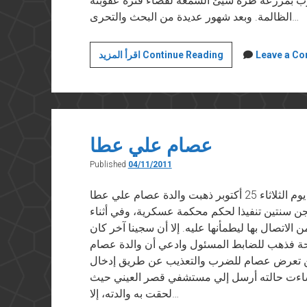
رب بمزرعة طرة سيئ السمعة لقضاء فترة عقوبته
الظالمة. وبعد شهور عديدة من البحث والتحرى…
مائة
Leave a C
اقرأ المزيد Continue Reading
يوم
من
التعذيب
عصام علي عطا
Published
04/11/2011
نُشر في “أخبار الأدب” في ٤ نوفمبر ٢٠١١ في يوم الثلاثاء 25 أكتوبر ذهبت والدة عصام علي عطا
 سنتين تنفيذا لحكم محكمة عسكرية، وفي أثناء
لاتصال بها ليطمأنها عليه. إلا أن سجينا آخر كان
حة فذهب للضابط المسئول وادعي أن والدة عصام
ن تعرض عصام للضرب والتعذيب عن طريق إدخال
ساءت حالته أرسل إلي مستشفي قصر العيني حيث
لحقت به والدته، إلا…