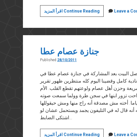
عصام
Leave a C
اقرأ المزيد Continue Reading
علي
عطا
جنازة عصام عطا
Published
28/10/2011
وك في ٢٨ اكتوبر ٢٠١١ للسا واصل البيت بعد المشاركة في جنازة عصام عطا في
ادية كامل وقضينا اليوم كله منتظرين ظهور تقرير
يعة وحزن أهل عصام ولوعتهم تقطع القلب. الأم
 راحت تزور ابنها في سجن طرة وولما سمعت صوته
 ياما. أخته مش مصدقة أنه راح منها ومش حيقوللها
 أنه قال له في التليفون يجمد ويستحمل عشان لو
اشتكى الضابط…
جنازة
Leave a C
اقرأ المزيد Continue Reading