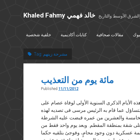
Khaled Fahmy خالد فهمي
شرق الأوسط والتاريخ
بوك
مقالات صحافية
كتابات أكاديمية
خلفية شخصية
مشرحة زينهم
Tag:
مائة يوم من التعذيب
Published
11/11/2012
الشروق” في ١١ نوفمبر ٢٠١٢ تمر هذه الأيام الذكرى السنوية الأولى لوفاة عصام على
لتساؤل عما قام به الرئيس مرسى فى تصديه لهذه
الخامسة والعشرين من عمره قبضت عليه الشرطة
 2011 بتهمة استيلائه على شقة بمنطقة المقطم. وبعد يوم واحد فقط من
مة عسكرية دون وجود محامٍ، وفوجئ بتلقيه حكما