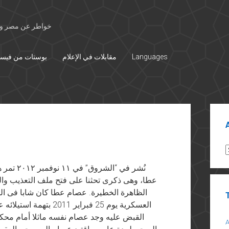
خواطر عن مصر وال
Languages
مقابلات في الإعلام
بوستات من فيس
Sid
A
نُشر في “
عطا، وهى ذكرى تحثنا على فتح ملف التعذيب وا
الظاهرة الخطيرة. عصام عطا كان شابا فى 
العسكرية يوم 25 فبراير
القبض عليه وجد عصام نفسه ماثلا أمام محك