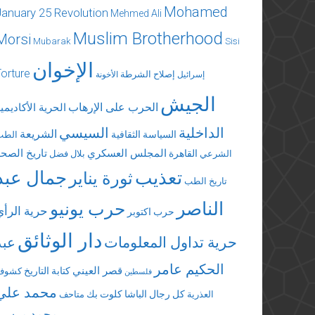
Mohamed
January 25 Revolution
Mehmed Ali
Muslim Brotherhood
Morsi
Mubarak
Sisi
الإخوان
Torture
إصلاح الشرطة
إسرائيل
الأخونة
الجيش
الحرب على الإرهاب
الحرية الأكاديمي
الداخلية
السيسي
الشريعة
السياسة الثقافية
الطب
المجلس العسكري
تاريخ الصحة
القاهرة
الشرعي
بلال فضل
تعذيب
جمال عبد
ثورة يناير
تاريخ الطب
الناصر
حرب يونيو
حرية الرأي
حرب اكتوبر
دار الوثائق
حرية تداول المعلومات
عبد
الحكيم عامر
قصر العيني
كتابة التاريخ
كشوف
فلسطين
محمد علي
كل رجال الباشا
كلوت بك
العذرية
متاحف
محمد مرسي