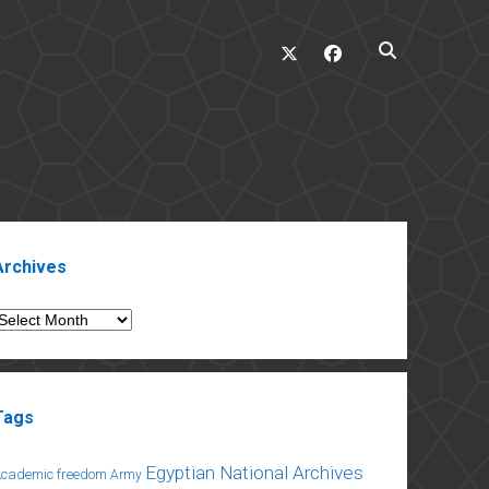
twitter
facebook
ebar
Archives
rchives
Tags
Egyptian National Archives
Academic freedom
Army