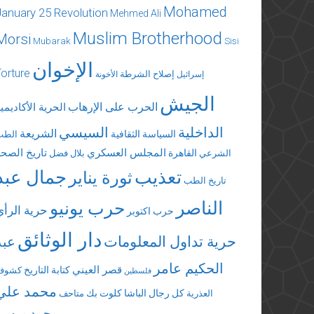
Mohamed
January 25 Revolution
Mehmed Ali
Muslim Brotherhood
Morsi
Mubarak
Sisi
الإخوان
Torture
إصلاح الشرطة
إسرائيل
الأخونة
الجيش
الحرب على الإرهاب
الحرية الأكاديمي
الداخلية
السيسي
الشريعة
السياسة الثقافية
الطب
المجلس العسكري
تاريخ الصحة
القاهرة
الشرعي
بلال فضل
تعذيب
جمال عبد
ثورة يناير
تاريخ الطب
الناصر
حرب يونيو
حرية الرأي
حرب اكتوبر
دار الوثائق
حرية تداول المعلومات
عبد
الحكيم عامر
قصر العيني
كتابة التاريخ
كشوف
فلسطين
محمد علي
كل رجال الباشا
كلوت بك
العذرية
متاحف
محمد مرسي