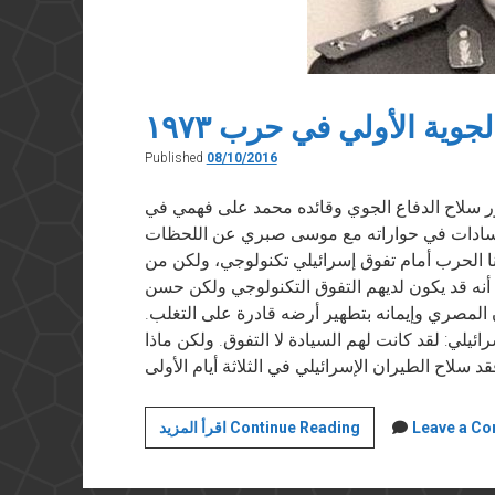
جوية الأولي في حرب ١٩٧٣
Published
08/10/2016
ر سلاح الدفاع الجوي وقائده محمد على فهمي في
ه السادات في حواراته مع موسى صبري عن اللحظات
نا الحرب أمام تفوق إسرائيلي تكنولوجي، ولكن من
لحرب في ٦٧ كان قراري أنه قد يكون لديهم التفوق التكنولوجي ولكن حسن
المصري وإيمانه بتطهير أرضه قادرة على التغلب.
ئيلي: لقد كانت لهم السيادة لا التفوق. ولكن ماذا
حقيقة
Leave a C
اقرأ المزيد Continue Reading
الضربة
الجوية