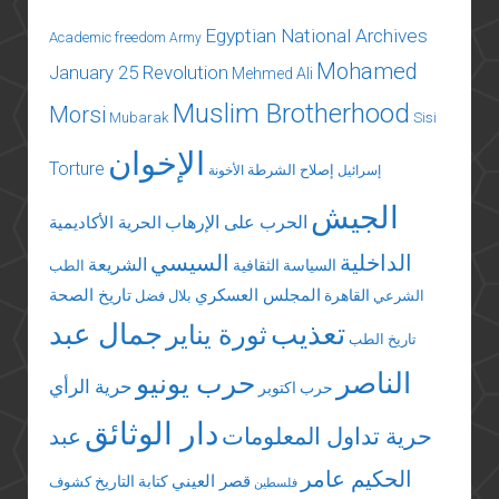
Egyptian National Archives
Academic freedom
Army
Mohamed
January 25 Revolution
Mehmed Ali
Muslim Brotherhood
Morsi
Mubarak
Sisi
الإخوان
Torture
إصلاح الشرطة
إسرائيل
الأخونة
الجيش
الحرب على الإرهاب
الحرية الأكاديمية
الداخلية
السيسي
الشريعة
السياسة الثقافية
الطب
المجلس العسكري
تاريخ الصحة
القاهرة
الشرعي
بلال فضل
تعذيب
جمال عبد
ثورة يناير
تاريخ الطب
الناصر
حرب يونيو
حرية الرأي
حرب اكتوبر
دار الوثائق
حرية تداول المعلومات
عبد
الحكيم عامر
قصر العيني
كتابة التاريخ
كشوف
فلسطين