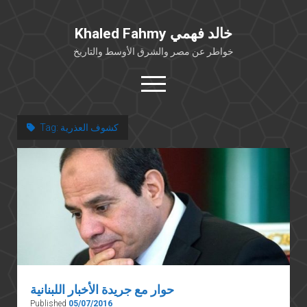
Khaled Fahmy خالد فهمي
خواطر عن مصر والشرق الأوسط والتاريخ
open
menu
twitter
facebook
كشوف العذرية
Tag:
خلفية شخصية
كتابات أكاديمية
مقالات صحافية
بوستات من فيسبوك
مقابلات في الإعلام
Languages
حوار مع جريدة الأخبار اللبنانية
Published
05/07/2016