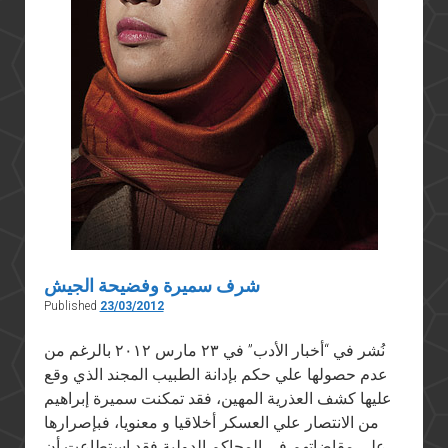
شرف سميرة وفضيحة الجيش
Published
23/03/2012
نُشر في “أخبار الأدب” في ٢٣ مارس ٢٠١٢ بالرغم من
عدم حصولها علي حكم بإدانة الطبيب المجند الذي وقع
عليها كشف العذرية المهين، فقد تمكنت سميرة إبراهيم
من الانتصار علي العسكر أخلاقيا و معنويا، فبإصرارها
علي مقاضاتهم في المحاكم الدولية فقد استطاعت أن