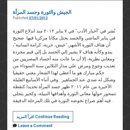
واحدة
الجيش والثورة وجسد المرأة
Published
07/01/2012
نُشر في “أخبار الأدب” في ٧ يناير ٢٠١٢ منذ اندلاع الثورة
في يناير الماضي والجسد يحتل مكانا مركزيا فيها. صحيح
أن هتاف الثورة الأشهر،”عيش، حرية، كرامة انسانية”،
يبدو وكأنه هتاف لا يشير إلي الجسد بل إلي قيم مجردة
ومعاني نظرية، إلا أن ما عانت منه أجساد المصريين من
تعذيب وجوع ومرض علي مدار الثلاثين سنة السوداء من
حكم مبارك هو ما أعطي لهذا الشعار معني حقيقيا
وشكل له صدي عند الجماهير. وفي أثناء الأسابيع القليلة
الأخيرة من عام ٢٠١١ ظهر جسد المرأة تحديدا كنقطة
تتمحور حولها معاني الثورة وأهدافها النبيلة، وكحيز يتجلي
فيه أهم صراع تخوضه الثورة في تلك المرحلة الدقيقة…
الجيش
اقرأ المزيد Continue Reading
والثورة
Leave a Comment