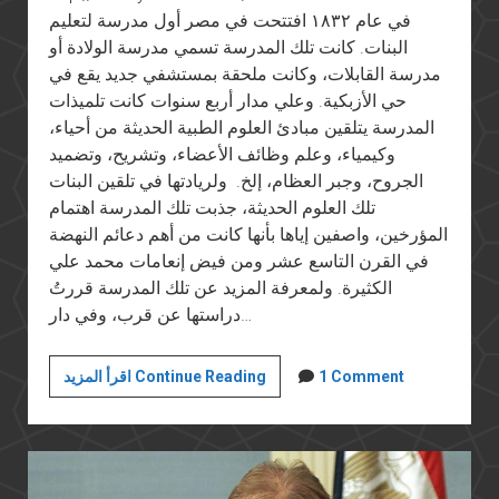
في عام ١٨٣٢ افتتحت في مصر أول مدرسة لتعليم
البنات. كانت تلك المدرسة تسمي مدرسة الولادة أو
مدرسة القابلات، وكانت ملحقة بمستشفي جديد يقع في
حي الأزبكية. وعلي مدار أربع سنوات كانت تلميذات
المدرسة يتلقين مبادئ العلوم الطبية الحديثة من أحياء،
وكيمياء، وعلم وظائف الأعضاء، وتشريح، وتضميد
الجروح، وجبر العظام، إلخ. ولريادتها في تلقين البنات
تلك العلوم الحديثة، جذبت تلك المدرسة اهتمام
المؤرخين، واصفين إياها بأنها كانت من أهم دعائم النهضة
في القرن التاسع عشر ومن فيض إنعامات محمد علي
الكثيرة. ولمعرفة المزيد عن تلك المدرسة قررتُ
دراستها عن قرب، وفي دار…
كشوف
1 Comment
اقرأ المزيد Continue Reading
العذرية
وتقويض
دعائم
الدولة