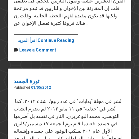
القرن العشرين عشية وصول النازيين للحكم. فى تعليقى
قلت إن المقارنة بين الإخوان والنازيين قد تبدو مزعجة
ولكنها قد تكون مفيدة لفهم اللحظة الحالية. وقلت إن
هناك فروقا كثيرة تفصل الإخوان عن…
عن
اقرأ المزيد Continue Reading
الفاشية
Leave a Comment
والفاشيين
ثورة الجسد
Published
01/05/2012
نُشر في مجلة “بدايات” في عدد ربيع/ شتاء ٢٠١٢، كما
نُشر في “جدلية” في ١١ مايو ٢٠١٢ لم يضرم الشاب
التونسي، محمد البوعزيزي، النار في نفسه بل أضرمها
في جسده. فعندما قام يوم الجمعة ١٧ ديسمبر/كانون
الأول عام ٢٠١ بسكب الوقود على جسده وإشعاله
احتجاجاً على بطش السلطات كان يرسل رسالة واضحة