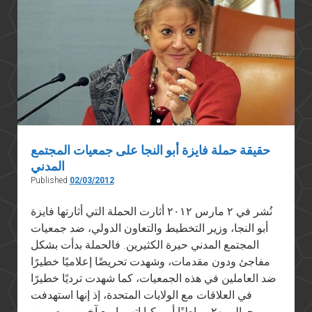
حقيقة حملة فايزة أبو النجا على جمعيات المجتمع
المدني
Published
02/03/2012
نُشر في ٢ مارس ٢٠١٢ أثارت الحملة التي أثارتها فايزة
أبو النجا، وزير التخطيط والتعاون الدولي، ضد جمعيات
المجتمع المدني حيرة الكثيرين. فالحملة بدأت بشكل
مفاجئ ودون مقدمات، وشهدت تحريضًا إعلاميًا خطيرًا
ضد العاملين في هذه الجمعيات، كما شهدت ترديًا خطيرًا
في العلاقات مع الولايات المتحدة، إذ إنها استهدفت
حوالي ٢٠ مواطنًا أمريكيا اتهموا مع آخرين مصريين