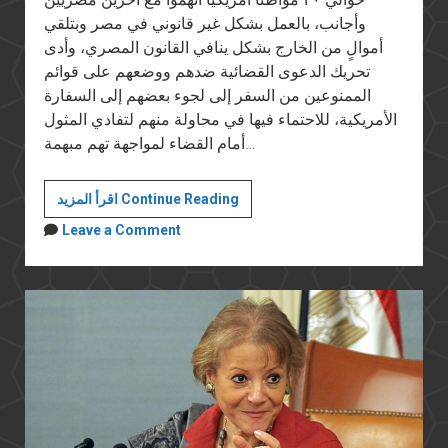
وأجانب، بالعمل بشكل غير قانوني في مصر وبتلقي
أموالٍ من الخارج بشكل ينافي القانون المصري، وأدى
تحريك الدعوى القضائية ضدهم ووضعهم على قوائم
الممنوعين من السفر إلى لجوء بعضهم إلى السفارة
الأمريكية، للاحتماء فيها في محاولة منهم لتفادي المثول
أمام القضاء لمواجهة تهم مبهمة…
حقيقة
اقرأ المزيد Continue Reading
حملة
Leave a Comment
فايزة
أبو
النجا
على
جمعيات
المجتمع
المدني