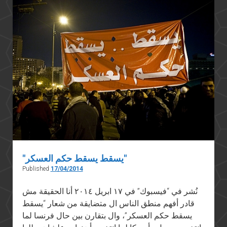
اللبنانية
"يسقط يسقط حكم العسكر"
Published
17/04/2014
نُشر في “فيسبوك” في ١٧ ابريل ٢٠١٤ أنا الحقيقة مش
قادر أفهم منطق الناس ال متضايقة من شعار “يسقط
يسقط حكم العسكر”، وال بتقارن بين حال فرنسا لما