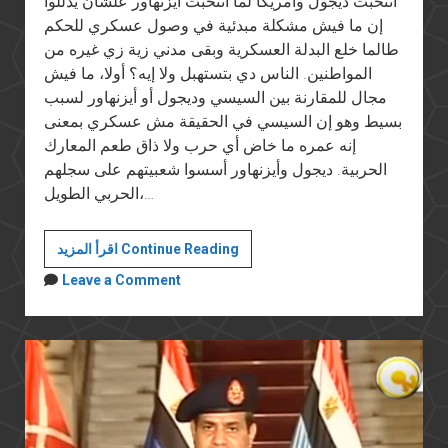
انتخبت ديجول وأمريكا لما انتخبت أيزنهاور علشان يدللوا
إن ما فيش مشكلة مبدئية في وصول عسكري للحكم
طالما خلع البدلة العسكرية وبقى مدني زية زي غيره من
المواطنين. الناس دي بتستهبل ولا إيه؟ أولا، ما فيش
مجال للمقارنة بين السيسي وديجول أو أيزنهاور لسبب
بسيط وهو إن السيسي في الحقيقة مش عسكري بمعنى
إنه عمره ما خاض أي حرب ولا ذاق طعم المعارك
الحربية. ديجول وأيزنهاور أسسوا شعبيتهم على سجلهم
الحربي الطويل،…
"يسقط
اقرأ المزيد Continue Reading
يسقط
Leave a Comment
حكم
العسكر"