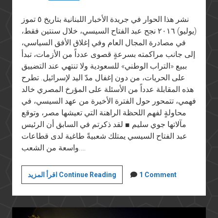
نشر هذا الحوار في جريدة الأخبار اللبنانية بتاريخ ٥ تموز
(يوليو) ٢٠١٦ نجح عبد الفتاح السيسي، خلال سنتين فقط،
في مصادرة المجال العام وفي إغلاق الأفق السياسي،
إلى جانب مراكمته بسرعةٍ قصوى عدداً من الأزمات، تبدأ
ببيع «التراب الوطني» للسعودية ولا تنتهي عند التضييق
على الحريات، من دون إغفال مدّ اليد لإسرائيل. تطرح
هذه المقابلة عدداً من الأسئلة على المؤرخ المصري خالد
فهمي، تتمحور حول الفترة الأخيرة من عهد السيسي، في
محاولةٍ لفهم اللحظة الراهنة التي تعيشها مصر، وتوقع
مآلاتها جوي سليم ■ لقد ذكرتم في السابق أن الرئيس
عبد الفتاح السيسي يمتلك شعبيةً طاغية لدى قطاعات
واسعة من الشعب.…
حوار
1 Comment
اقرأ المزيد Continue Reading
مع
جريدة
الأخبار